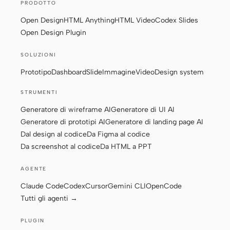
PRODOTTO
Prototipo
Dashboard
Open Design
HTML Anything
HTML Video
Codex Slides
Open Design Plugin
Slide
Immagine
Video
Design system
SOLUZIONI
Prototipo
Dashboard
Slide
Immagine
Video
Design system
RUOLI
Solo builder
Designer
STRUMENTI
Generatore di wireframe AI
Generatore di UI AI
Ingegneria
Product Manager
Generatore di prototipi AI
Generatore di landing page AI
Marketing
Dal design al codice
Da Figma al codice
Da screenshot al codice
Da HTML a PPT
STRUMENTI
Generatore di wireframe
Generatore di UI AI
AGENTE
AI
Claude Code
Codex
Cursor
Gemini CLI
OpenCode
Tutti gli agenti →
Generatore di prototipi
Generatore di landing
AI
page AI
PLUGIN