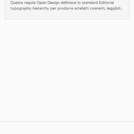
Antigravity
Questa regola Open Design definisce lo standard Editorial
typography hierarchy per produrre artefatti coerenti, leggibili
e consegnabili.
DeepSeek Reasonix
Hermes
Devin for Terminal
Pi
Kiro CLI
Kilo
Mistral Vibe CLI
Qoder CLI
CASI D’USO