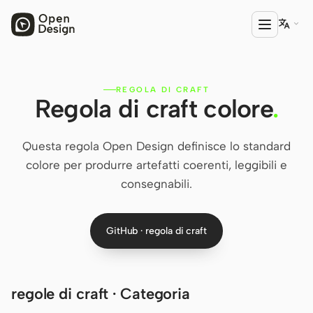

REGOLA DI CRAFT
PRODOTTO
Regola di craft colore
.
Open Design
HTML Anything
Questa regola Open Design definisce lo standard
colore per produrre artefatti coerenti, leggibili e
HTML Video
consegnabili.
Codex Slides
GitHub · regola di craft
Open Design Plugin
AGENTE
Codex
regole di craft · Categoria
Cursor Agent