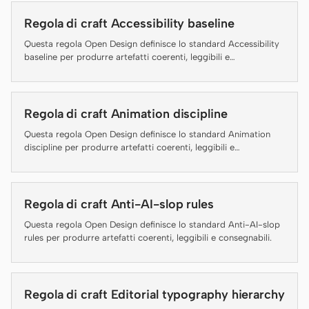
Regola di craft Accessibility baseline
Claude Code
Questa regola Open Design definisce lo standard Accessibility
OpenCode
baseline per produrre artefatti coerenti, leggibili e
consegnabili.
Gemini CLI
Regola di craft Animation discipline
GitHub Copilot CLI
Questa regola Open Design definisce lo standard Animation
Qwen Code
discipline per produrre artefatti coerenti, leggibili e
consegnabili.
Grok Build
Kimi CLI
Regola di craft Anti-AI-slop rules
Questa regola Open Design definisce lo standard Anti-AI-slop
DeepSeek TUI
rules per produrre artefatti coerenti, leggibili e consegnabili.
Trae CLI
Aider
Regola di craft Editorial typography hierarchy