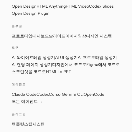
Open Design
HTML Anything
HTML Video
Codex Slides
프로토타입
대시보드
Open Design Plugin
슬라이드
이미지
솔루션
영상
디자인 시스템
프로토타입
대시보드
슬라이드
이미지
영상
디자인 시스템
역할
도구
솔로 빌더
디자이너
AI 와이어프레임 생성기
AI UI 생성기
AI 프로토타입 생성기
AI 랜딩 페이지 생성기
디자인에서 코드로
Figma에서 코드로
엔지니어링
프로덕트 매니저
스크린샷을 코드로
HTML to PPT
마케팅
에이전트
도구
Claude Code
Codex
Cursor
Gemini CLI
OpenCode
AI 와이어프레임 생성기
AI UI 생성기
모든 에이전트 →
AI 프로토타입 생성기
AI 랜딩 페이지 생성기
플러그인
디자인에서 코드로
Figma에서 코드로
템플릿
스킬
시스템