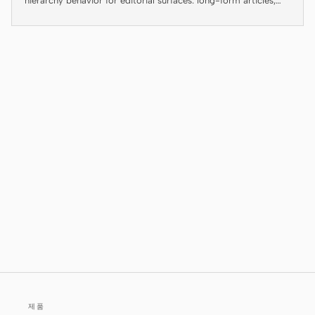
hierarchy behavior for editorial surfaces: long-form articles,
Antigravity
magazine layouts, digital guides, editorial landing pages, and
blog posts.
DeepSeek Reasonix
Hermes
Devin for Terminal
Pi
Kiro CLI
Kilo
Mistral Vibe CLI
Qoder CLI
제품
활용 사례