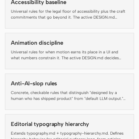
Accessibility baseline
Universal rules for the legal floor of accessibility plus the craft
Claude Code
commitments that go beyond it. The active DESIGN.md
decides brand appearance; this file decides which rules an
OpenCode
artifact has to clear before it ships.
Gemini CLI
Animation discipline
GitHub Copilot CLI
Universal rules for when motion earns its place in a UI and
what numbers constrain it. The active DESIGN.md decides
brand-specific motion personality; this file decides whether
Qwen Code
motion should run at all and at what duration, easing, and
accessibility floor.
Grok Build
Anti-AI-slop rules
Kimi CLI
Concrete, checkable rules that distinguish "designed by a
human who has shipped product" from "default LLM output."
DeepSeek TUI
Several rules below are auto-enforced by the daemon's lint-
artifact linter — failing an enforced rule is not a style
Trae CLI
preference, it is a regression. The rest are guidance for agents
and reviewers and are flagged inline as "(guidance, not auto-
Editorial typography hierarchy
checked)" so the contract with the linter stays honest.
Aider
Extends typography.md + typography-hierarchy.md. Defines