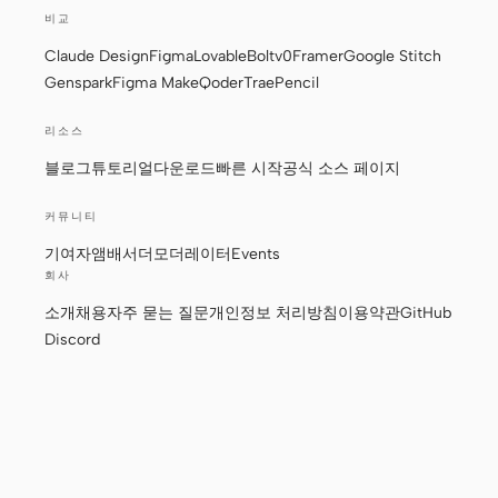
스크린샷을 코드로
HTML to PPT
비교
Claude Design
Figma
Lovable
Bolt
v0
Framer
Google Stitch
Genspark
Figma Make
Qoder
Trae
Pencil
템플릿
스킬
리소스
블로그
튜토리얼
다운로드
빠른 시작
공식 소스 페이지
시스템
커뮤니티
기여자
앰배서더
모더레이터
Events
회사
소개
채용
자주 묻는 질문
개인정보 처리방침
이용약관
GitHub
Discord
블로그
고객 사례
튜토리얼
비교
© 2026 Powerformer, Inc. · Apache-2.0
개인정보 처리방침
·
다운로드
이용약관