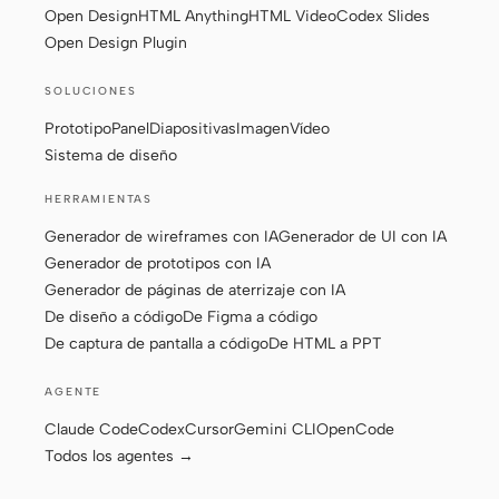
Open Design
HTML Anything
HTML Video
Codex Slides
Open Design Plugin
SOLUCIONES
Prototipo
Panel
Diapositivas
Imagen
Vídeo
Sistema de diseño
HERRAMIENTAS
Generador de wireframes con IA
Generador de UI con IA
Generador de prototipos con IA
Generador de páginas de aterrizaje con IA
De diseño a código
De Figma a código
De captura de pantalla a código
De HTML a PPT
AGENTE
Claude Code
Codex
Cursor
Gemini CLI
OpenCode
Todos los agentes →