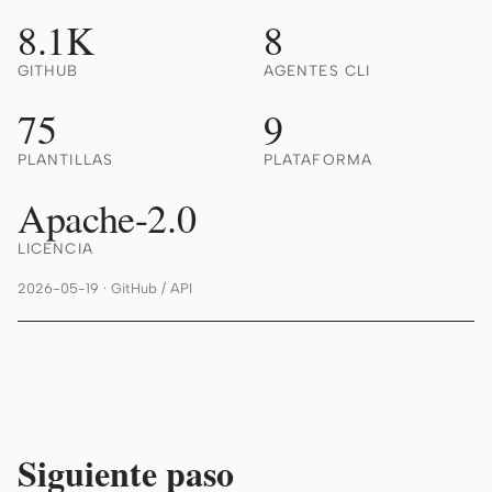
Antigravity
8.1K
8
DeepSeek Reasonix
GITHUB
AGENTES CLI
Hermes
75
9
Devin for Terminal
PLANTILLAS
PLATAFORMA
Pi
Apache-2.0
Kiro CLI
LICENCIA
Kilo
2026-05-19 · GitHub / API
Mistral Vibe CLI
Qoder CLI
Siguiente paso
CASOS DE USO