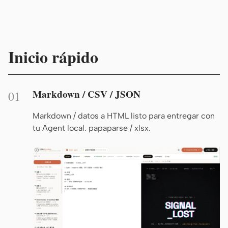
De diseño a código
De Figma a código
De captura de pantalla a
De HTML a PPT
código
Inicio rápido
Markdown / CSV / JSON
Plantillas
Skills
01
Sistemas
Markdown / datos a HTML listo para entregar con
tu Agent local. papaparse / xlsx.
Blog
Casos de éxito
Tutoriales
Comparar