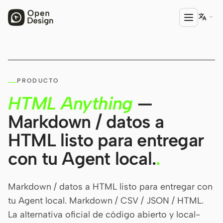

PRODUCTO
PRODUCTO
Open Design
HTML Anything
—
HTML Anything
Markdown / datos a
HTML Video
HTML listo para entregar
Codex Slides
con tu Agent local.
.
Open Design Plugin
AGENTE
Markdown / datos a HTML listo para entregar con
tu Agent local. Markdown / CSV / JSON / HTML.
Codex
La alternativa oficial de código abierto y local-
Cursor Agent