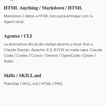
Prototipo
Panel
HTML Anything / Markdown / HTML
Diapositivas
Imagen
Markdown / datos a HTML listo para entregar con tu
Agent local.
Vídeo
Sistema de diseño
Agentes / CLI
ROLES
Creador en solitario
Diseñador
La alternativa oficial de código abierto y local-first a
Claude Design. Apache-2.0, BYOK en cada capa. Claude
Ingeniería
Product Managers
Code / Codex / Cursor / Gemini / OpenCode / Qwen /
Aider.
Marketing
HERRAMIENTAS
Skills / SKILL.md
Generador de
Generador de UI con IA
Plantillas / SKILL.md / HTML / PNG.
wireframes con IA
Generador de prototipos
Generador de páginas
con IA
de aterrizaje con IA