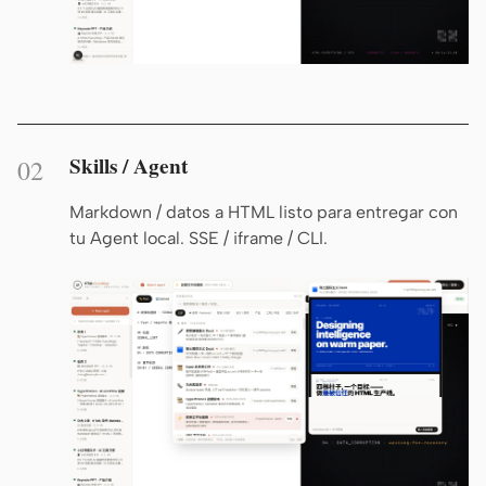
Descargar
Colaboradores
Embajadores
Skills / Agent
02
Moderadores
Events
Discord
Discussions
Markdown / datos a HTML listo para entregar con
tu Agent local. SSE / iframe / CLI.
X