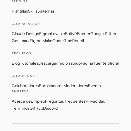
PLUGINS
Plantillas
Skills
Sistemas
COMPARACIÓN
Claude Design
Figma
Lovable
Bolt
v0
Framer
Google Stitch
Genspark
Figma Make
Qoder
Trae
Pencil
RECURSOS
Blog
Tutoriales
Descargar
Inicio rápido
Página fuente oficial
COMUNIDAD
Colaboradores
Embajadores
Moderadores
Events
EMPRESA
Acerca de
Empleo
Preguntas frecuentes
Privacidad
Términos
GitHub
Discord