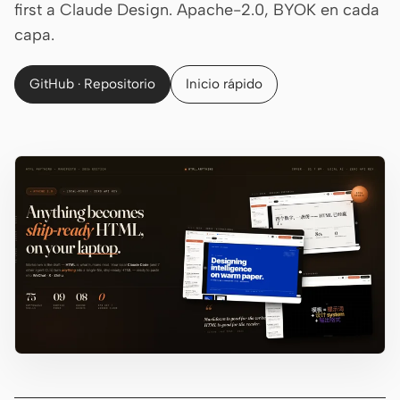
first a Claude Design. Apache-2.0, BYOK en cada
capa.
Claude Code
OpenCode
GitHub · Repositorio
Inicio rápido
Gemini CLI
GitHub Copilot CLI
Qwen Code
Grok Build
Kimi CLI
DeepSeek TUI
Trae CLI
Aider