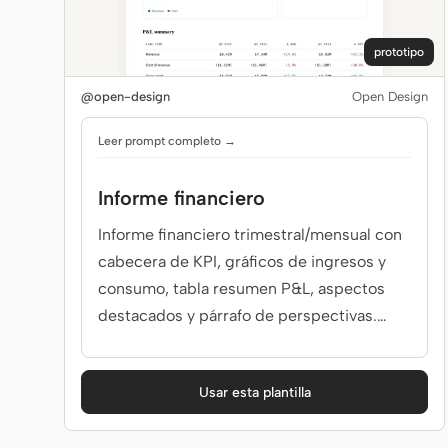
prototipo
@open-design
Open Design
Leer prompt completo →
Informe financiero
Informe financiero trimestral/mensual con
cabecera de KPI, gráficos de ingresos y
consumo, tabla resumen P&L, aspectos
destacados y párrafo de perspectivas.
Usar cuando el brief mencione 'informe
financiero', 'informe Q3', 'revisión MRR',
Usar esta plantilla
'P&L' o '财报'.