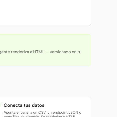
agente renderiza a HTML — versionado en tu
Conecta tus datos
3
Apunta el panel a un CSV, un endpoint JSON o
pega filas de ejemplo. Se renderiza a HTML