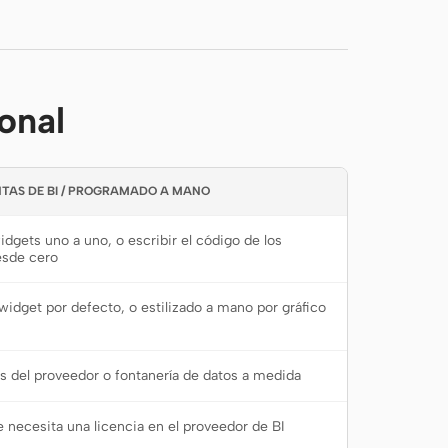
contribuyentes. Compatible con tema
claro/oscuro, tooltips, zoom y exportación
CSV.
onal
TAS DE BI / PROGRAMADO A MANO
idgets uno a uno, o escribir el código de los
esde cero
 widget por defecto, o estilizado a mano por gráfico
 del proveedor o fontanería de datos a medida
e necesita una licencia en el proveedor de BI