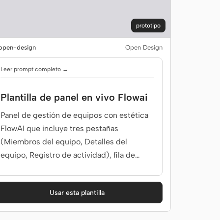
prototipo
pen-design
Open Design
Leer prompt completo →
Plantilla de panel en vivo Flowai
Panel de gestión de equipos con estética
FlowAI que incluye tres pestañas
(Miembros del equipo, Detalles del
equipo, Registro de actividad), fila de
estadísticas KPI, tabla de miembros,
gráfico de barras de distribución de roles,
Usar esta plantilla
minigráficos de presencia en línea y
actividad, y panel de principales