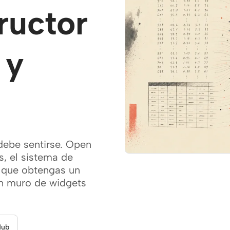
ructor
 y
debe sentirse. Open
s, el sistema de
a que obtengas un
un muro de widgets
Hub