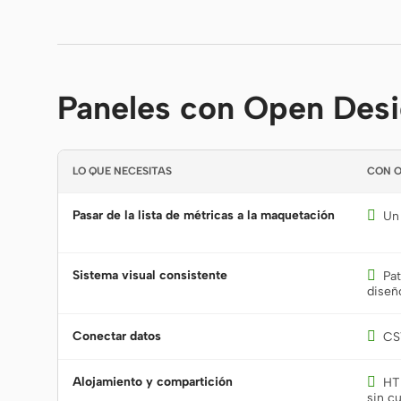
Paneles con Open Desig
LO QUE NECESITAS
CON O
Pasar de la lista de métricas a la maquetación

Un 
Sistema visual consistente

Pat
diseño
Conectar datos

CSV
Alojamiento y compartición

HT
sin c