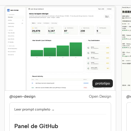
prototipo
@open-design
Open Design
@o
Leer prompt completo →
Panel de GitHub