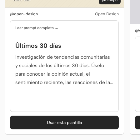
prototipo
@open-design
Open Design
Leer prompt completo →
@o
Últimos 30 días
Investigación de tendencias comunitarias
y sociales de los últimos 30 días. Úselo
para conocer la opinión actual, el
sentimiento reciente, las reacciones de la
comunidad, la prueba social, la reacción al
lanzamiento, el escaneo de tendencias o el
contexto de los últimos 30 días.
Usar esta plantilla