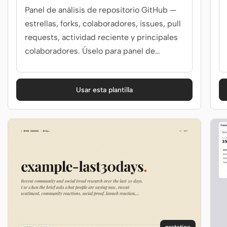
Panel de análisis de repositorio GitHub —
estrellas, forks, colaboradores, issues, pull
requests, actividad reciente y principales
colaboradores. Úselo para panel de
repositorio GitHub, informe de
crecimiento de código abierto, página de
Usar esta plantilla
salud del repositorio o vista de análisis de
GitHub.