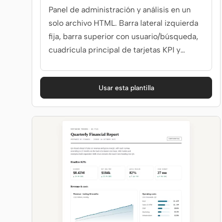
Panel de administración y análisis en un
solo archivo HTML. Barra lateral izquierda
fija, barra superior con usuario/búsqueda,
cuadrícula principal de tarjetas KPI y
gráficos. Úselo para pantallas de 'panel de
control', 'administración', 'analítica' o 'panel
Usar esta plantilla
de gestión'.