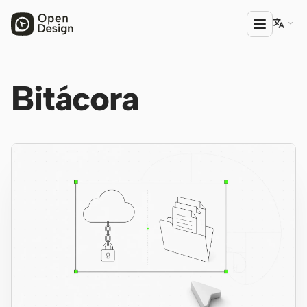

Bitácora
PRODUCTO
Open Design
HTML Anything
HTML Video
Codex Slides
Open Design Plugin
AGENTE
Codex
Cursor Agent