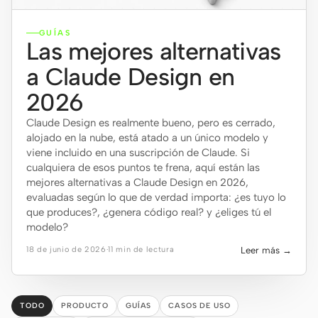
Claude Code
GUÍAS
Las mejores alternativas
OpenCode
a Claude Design en
Gemini CLI
2026
GitHub Copilot CLI
Claude Design es realmente bueno, pero es cerrado,
alojado en la nube, está atado a un único modelo y
Qwen Code
viene incluido en una suscripción de Claude. Si
cualquiera de esos puntos te frena, aquí están las
Grok Build
mejores alternativas a Claude Design en 2026,
evaluadas según lo que de verdad importa: ¿es tuyo lo
Kimi CLI
que produces?, ¿genera código real? y ¿eliges tú el
modelo?
DeepSeek TUI
18 de junio de 2026
·
11 min de lectura
Leer más →
Trae CLI
Aider
TODO
PRODUCTO
GUÍAS
CASOS DE USO