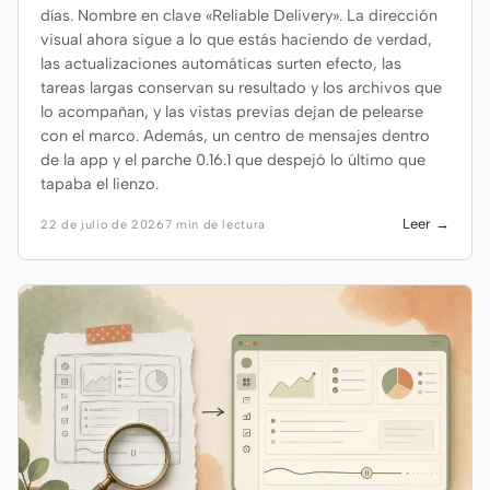
días. Nombre en clave «Reliable Delivery». La dirección
Prototipo
Panel
visual ahora sigue a lo que estás haciendo de verdad,
las actualizaciones automáticas surten efecto, las
Diapositivas
Imagen
tareas largas conservan su resultado y los archivos que
lo acompañan, y las vistas previas dejan de pelearse
Vídeo
Sistema de diseño
con el marco. Además, un centro de mensajes dentro
de la app y el parche 0.16.1 que despejó lo último que
ROLES
tapaba el lienzo.
Creador en solitario
Diseñador
Leer →
22 de julio de 2026
7 min de lectura
Ingeniería
Product Managers
Marketing
HERRAMIENTAS
Generador de
Generador de UI con IA
wireframes con IA
Generador de prototipos
Generador de páginas
con IA
de aterrizaje con IA