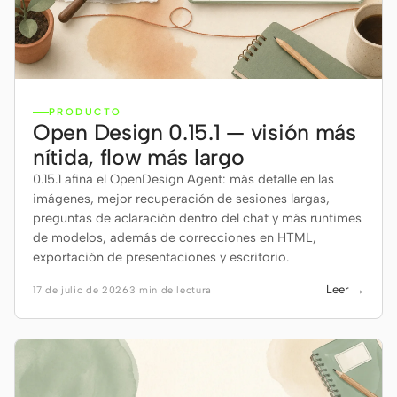
De diseño a código
De Figma a código
De captura de pantalla a
De HTML a PPT
código
PRODUCTO
Open Design 0.15.1 — visión más
nítida, flow más largo
Plantillas
Skills
0.15.1 afina el OpenDesign Agent: más detalle en las
Sistemas
imágenes, mejor recuperación de sesiones largas,
preguntas de aclaración dentro del chat y más runtimes
de modelos, además de correcciones en HTML,
exportación de presentaciones y escritorio.
Leer →
17 de julio de 2026
3 min de lectura
Blog
Casos de éxito
Tutoriales
Comparar