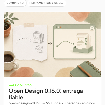
Antigravity
COMUNIDAD
HERRAMIENTAS Y SKILLS
DeepSeek Reasonix
Hermes
Devin for Terminal
Pi
Kiro CLI
Kilo
Mistral Vibe CLI
Qoder CLI
PRODUCTO
Open Design 0.16.0: entrega
fiable
open-design-v0.16.0 — 92 PR de 20 personas en cinco
CASOS DE USO