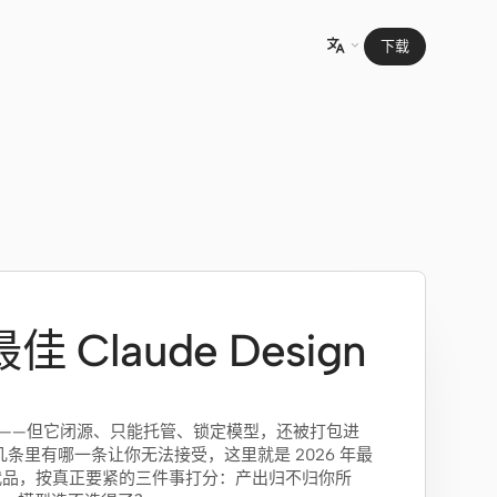
下载

佳 Claude Design
 确实好用——但它闭源、只能托管、锁定模型，还被打包进
这几条里有哪一条让你无法接受，这里就是 2026 年最
ign 替代品，按真正要紧的三件事打分：产出归不归你所