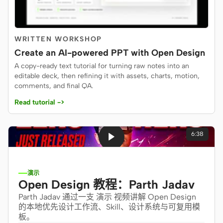
Cursor Agent
Claude Code
WRITTEN WORKSHOP
OpenCode
Create an AI-powered PPT with Open Design
Gemini CLI
A copy-ready text tutorial for turning raw notes into an
editable deck, then refining it with assets, charts, motion,
GitHub Copilot CLI
comments, and final QA.
Read tutorial ->
Qwen Code
Grok Build
6:38
Kimi CLI
DeepSeek TUI
演示
Open Design 教程：Parth Jadav
Trae CLI
Parth Jadav 通过一支 演示 视频讲解 Open Design
的本地优先设计工作流、Skill、设计系统与可复用模
Aider
板。