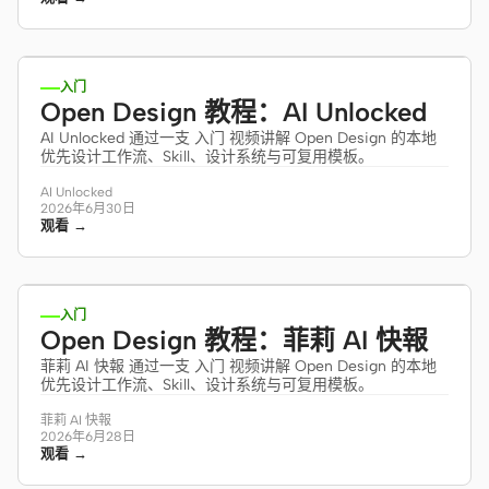
原型
数据看板
2:35
幻灯片
图片
入门
Open Design 教程：AI Unlocked
视频
设计系统
AI Unlocked 通过一支 入门 视频讲解 Open Design 的本地
优先设计工作流、Skill、设计系统与可复用模板。
角色
AI Unlocked
独立开发者
设计师
2026年6月30日
观看 →
工程
产品经理
5:24
市场
入门
Open Design 教程：菲莉 AI 快報
工具
AI 线框图生成器
AI UI 生成器
菲莉 AI 快報 通过一支 入门 视频讲解 Open Design 的本地
优先设计工作流、Skill、设计系统与可复用模板。
AI 原型生成器
AI 落地页生成器
菲莉 AI 快報
2026年6月28日
观看 →
设计转代码
Figma 转代码
8:06