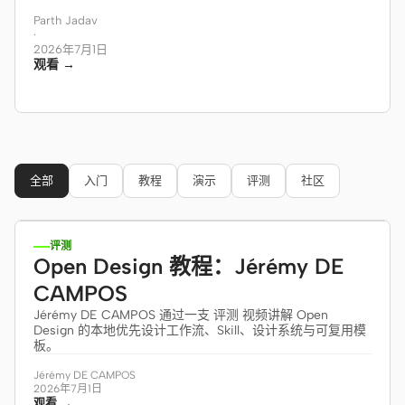
Antigravity
Parth Jadav
·
2026年7月1日
DeepSeek Reasonix
观看 →
Hermes
Devin for Terminal
Pi
全部
入门
教程
演示
评测
社区
24:37
Kiro CLI
Kilo
评测
Open Design 教程：Jérémy DE
Mistral Vibe CLI
CAMPOS
Jérémy DE CAMPOS 通过一支 评测 视频讲解 Open
Qoder CLI
Design 的本地优先设计工作流、Skill、设计系统与可复用模
板。
Jérémy DE CAMPOS
2026年7月1日
观看 →
使用场景