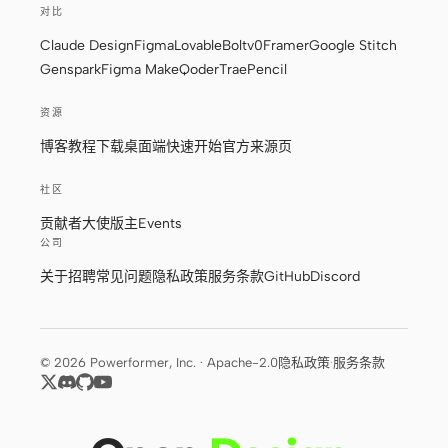
对比
Claude Design
Figma
Lovable
Bolt
v0
Framer
Google Stitch
Genspark
Figma Make
Qoder
Trae
Pencil
资源
博客
教程
下载桌面端
快速开始
官方来源页
社区
贡献者
大使
版主
Events
公司
关于
招聘
常见问题
隐私政策
服务条款
GitHub
Discord
© 2026 Powerformer, Inc. · Apache-2.0
隐私政策
·
服务条款