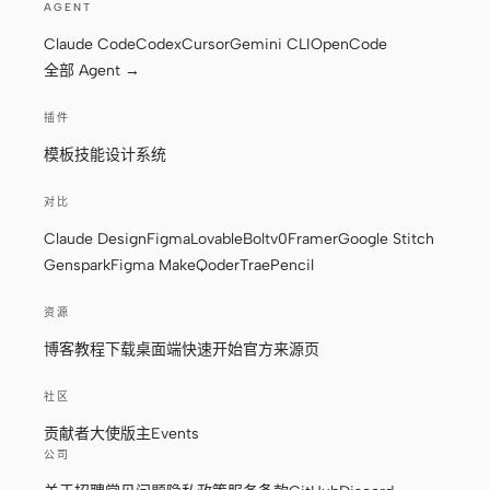
AGENT
Claude Code
Codex
Cursor
Gemini CLI
OpenCode
全部 Agent →
插件
模板
技能
设计系统
对比
Claude Design
Figma
Lovable
Bolt
v0
Framer
Google Stitch
Genspark
Figma Make
Qoder
Trae
Pencil
资源
博客
教程
下载桌面端
快速开始
官方来源页
社区
贡献者
大使
版主
Events
公司