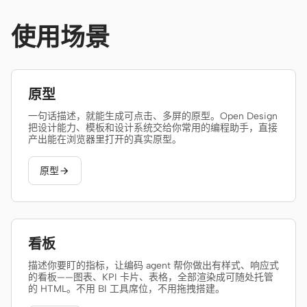
使用场景
贡献者
大使
版主
Events
原型
Discord
Discussions
一句话描述，就能生成可点击、多屏的原型。Open Design
X
把设计能力、模板和设计系统交给你常用的编程助手，直接
产出能在浏览器里打开的真实原型。
原型

看板
描述你要盯的指标，让编码 agent 帮你做出有样式、响应式
的看板——图表、KPI 卡片、表格，全部渲染成可随处托管
的 HTML。不用 BI 工具席位，不用拖拽搭建。