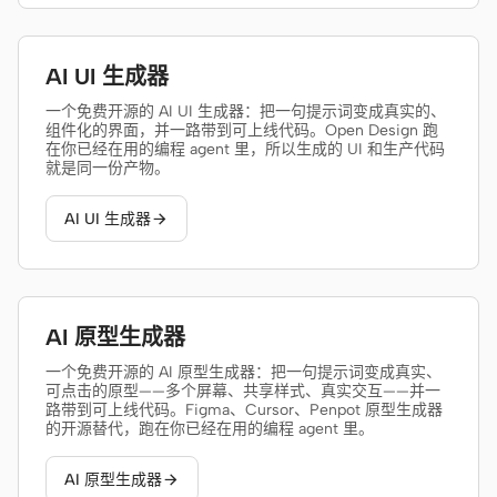
Cursor Agent
Claude Code
AI UI 生成器
OpenCode
一个免费开源的 AI UI 生成器：把一句提示词变成真实的、
组件化的界面，并一路带到可上线代码。Open Design 跑
Gemini CLI
在你已经在用的编程 agent 里，所以生成的 UI 和生产代码
就是同一份产物。
GitHub Copilot CLI
AI UI 生成器

Qwen Code
Grok Build
Kimi CLI
AI 原型生成器
一个免费开源的 AI 原型生成器：把一句提示词变成真实、
DeepSeek TUI
可点击的原型——多个屏幕、共享样式、真实交互——并一
路带到可上线代码。Figma、Cursor、Penpot 原型生成器
Trae CLI
的开源替代，跑在你已经在用的编程 agent 里。
Aider
AI 原型生成器
