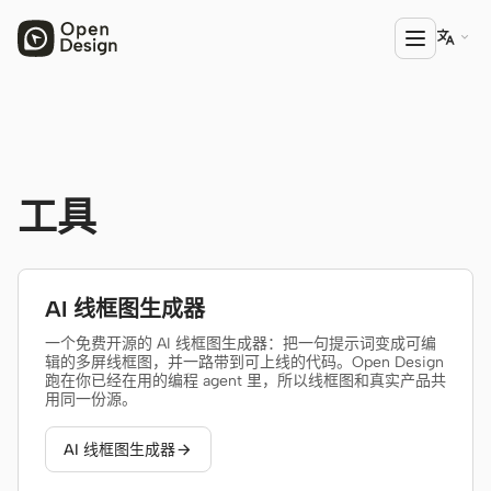

产品
Open Design
工具
HTML Anything
HTML Video
AI 线框图生成器
Codex Slides
一个免费开源的 AI 线框图生成器：把一句提示词变成可编
辑的多屏线框图，并一路带到可上线的代码。Open Design
Open Design Plugin
跑在你已经在用的编程 agent 里，所以线框图和真实产品共
用同一份源。
AGENT
Codex
AI 线框图生成器
