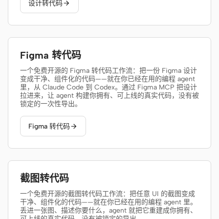
使用场景
设计转代码

原型
数据看板
幻灯片
图片
Figma 转代码
视频
设计系统
一个免费开源的 Figma 转代码工作流：把一份 Figma 设计
角色
变成干净、组件化的代码——就在你已经在用的编程 agent
里，从 Claude Code 到 Codex。通过 Figma MCP 把设计
独立开发者
设计师
拉进来，让 agent 构建你拥有、可上线的真实代码，没有被
锁定的一次性导出。
工程
产品经理
Figma 转代码

市场
工具
AI 线框图生成器
AI UI 生成器
截图转代码
AI 原型生成器
AI 落地页生成器
一个免费开源的截图转代码工作流：把任意 UI 的截图变成
干净、组件化的代码——就在你已经在用的编程 agent 里。
设计转代码
Figma 转代码
丢进一张图、描述你要什么，agent 就把它重建成你拥有、
可上线的真实代码，没有被锁定的导出。