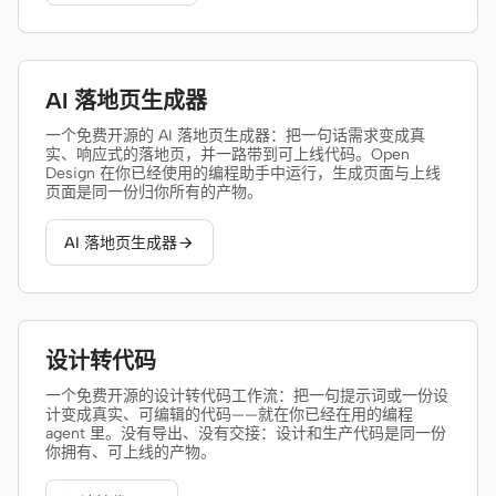
Antigravity
DeepSeek Reasonix
AI 落地页生成器
Hermes
一个免费开源的 AI 落地页生成器：把一句话需求变成真
实、响应式的落地页，并一路带到可上线代码。Open
Devin for Terminal
Design 在你已经使用的编程助手中运行，生成页面与上线
页面是同一份归你所有的产物。
Pi
AI 落地页生成器

Kiro CLI
Kilo
Mistral Vibe CLI
设计转代码
Qoder CLI
一个免费开源的设计转代码工作流：把一句提示词或一份设
计变成真实、可编辑的代码——就在你已经在用的编程
agent 里。没有导出、没有交接：设计和生产代码是同一份
你拥有、可上线的产物。