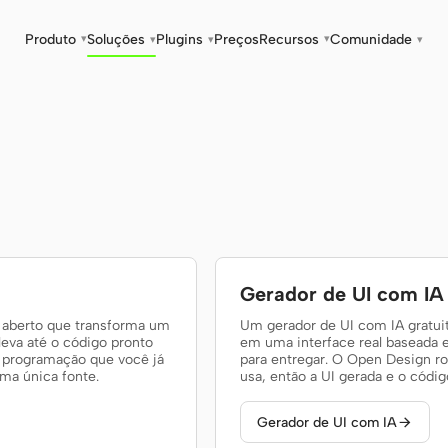
Produto
Soluções
Plugins
Preços
Recursos
Comunidade
▾
▾
▾
▾
▾
Gerador de UI com IA
 aberto que transforma um
Um gerador de UI com IA gratui
leva até o código pronto
em uma interface real baseada 
e programação que você já
para entregar. O Open Design r
ma única fonte.
usa, então a UI gerada e o códi
Gerador de UI com IA
