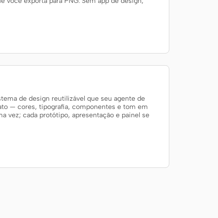
e você exporta para PNG. Sem app de design,
ema de design reutilizável que seu agente de
fato — cores, tipografia, componentes e tom em
 vez; cada protótipo, apresentação e painel se