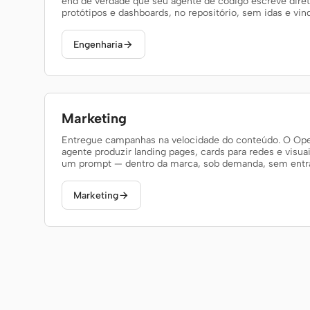
end de verdade que seu agente de código escreve diret
protótipos e dashboards, no repositório, sem idas e vin
Engenharia

Marketing
Entregue campanhas na velocidade do conteúdo. O Ope
agente produzir landing pages, cards para redes e visua
um prompt — dentro da marca, sob demanda, sem entrar 
Marketing
