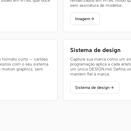
os slides em HTML que você
renderizados em HTML nítido qu
sem assinatura de modelos.
Imagem

Sistema de design
 formato curto — cartões
Capture sua marca como um sist
postos com o seu sistema
programação aplica a cada arte
e motion graphics, sem
um único DESIGN.md. Defina uma
mantém fiel à marca.
Sistema de design
