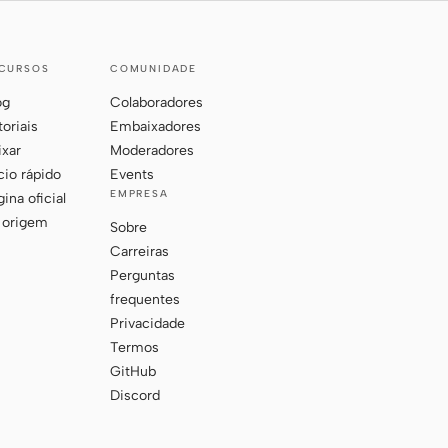
CURSOS
COMUNIDADE
og
Colaboradores
toriais
Embaixadores
ixar
Moderadores
ício rápido
Events
EMPRESA
ina oficial
 origem
Sobre
Carreiras
Perguntas
frequentes
Privacidade
Termos
GitHub
Discord