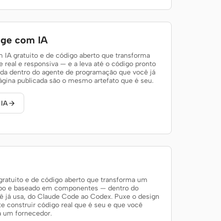
age com IA
 IA gratuito e de código aberto que transforma
real e responsiva — e a leva até o código pronto
oda dentro do agente de programação que você já
página publicada são o mesmo artefato que é seu.
 IA

gratuito e de código aberto que transforma um
mpo e baseado em componentes — dentro do
 já usa, do Claude Code ao Codex. Puxe o design
e construir código real que é seu e que você
a um fornecedor.