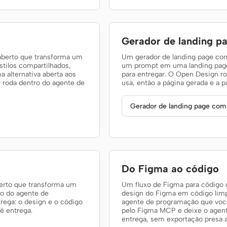
Gerador de landing p
 aberto que transforma um
Um gerador de landing page com
stilos compartilhados,
um prompt em uma landing page 
a alternativa aberta aos
para entregar. O Open Design r
 roda dentro do agente de
usa, então a página gerada e a 
Gerador de landing page com
Do Figma ao código
berto que transforma um
Um fluxo de Figma para código 
ro do agente de
design do Figma em código li
rega: o design e o código
agente de programação que você
ê entrega.
pelo Figma MCP e deixe o agent
entrega, sem exportação presa 