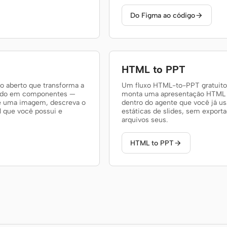
Do Figma ao código

HTML to PPT
o aberto que transforma a
Um fluxo HTML-to-PPT gratuito 
seado em componentes —
monta uma apresentação HTML ca
te uma imagem, descreva o
dentro do agente que você já 
l que você possui e
estáticas de slides, sem expor
arquivos seus.
HTML to PPT
