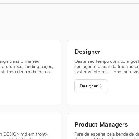
Designer
ign transforma seu
Gaste seu tempo com bom gosto
protótipos, landing pages,
seu agente cuidar do trabalho d
pt, tudo dentro da marca,
systems inteiros — enquanto você
Designer

Product Managers
um DESIGN.md em front-
Pare de esperar pela banda de 