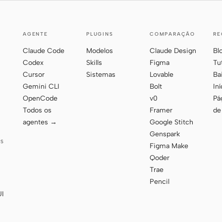
AGENTE
PLUGINS
COMPARAÇÃO
RE
Claude Code
Modelos
Claude Design
Bl
Codex
Skills
Figma
Tu
Cursor
Sistemas
Lovable
Ba
Gemini CLI
Bolt
In
OpenCode
v0
Pág
Todos os
Framer
de
agentes →
Google Stitch
Genspark
AS
Figma Make
Qoder
Trae
Pencil
UI