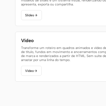
modelos de slides e um sistema visual, renderizando 
apresenta, exporta ou compartilha.
Slides

Vídeo
Transforme um roteiro em quadros animados e vídeo de
de título, fundos em movimento e encerramentos com
de marca e renderizados a partir de HTML. Sem suíte d
arrastar por uma linha do tempo.
Vídeo
