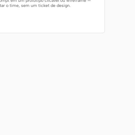
ompt em um protótipo clicável ou wireframe —
ntar o time, sem um ticket de design.