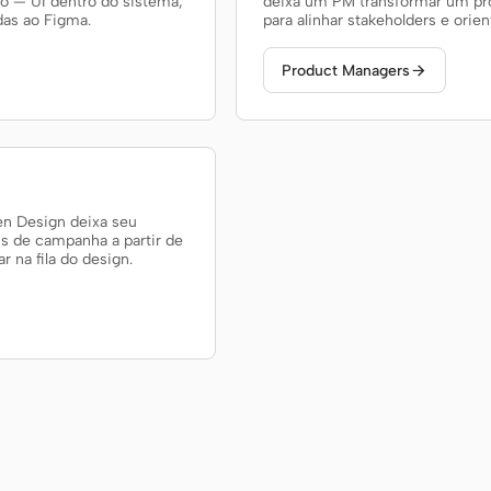
o — UI dentro do sistema,
deixa um PM transformar um pr
das ao Figma.
para alinhar stakeholders e orie
Product Managers

n Design deixa seu
is de campanha a partir de
na fila do design.