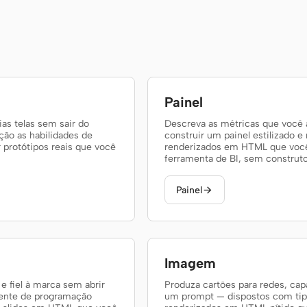
Painel
as telas sem sair do
Descreva as métricas que você
ão as habilidades de
construir um painel estilizado e
 protótipos reais que você
renderizados em HTML que você
ferramenta de BI, sem construtor
Painel

Imagem
 fiel à marca sem abrir
Produza cartões para redes, capa
gente de programação
um prompt — dispostos com tipo