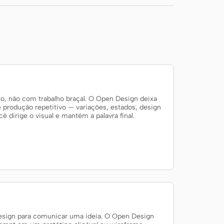
, não com trabalho braçal. O Open Design deixa
e produção repetitivo — variações, estados, design
 dirige o visual e mantém a palavra final.
design para comunicar uma ideia. O Open Design