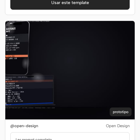
Usar este template
prototipo
@open-design
Open Design
Ler prompt completo →