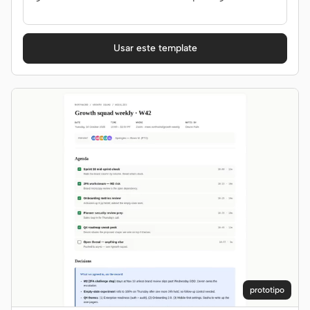
team.
Usar este template
prototipo