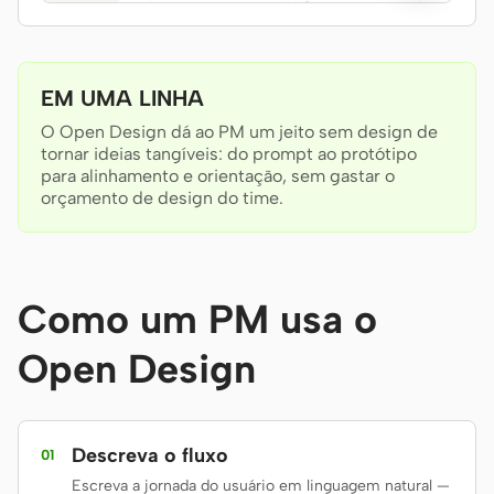
Antigravity
DeepSeek Reasonix
EM UMA LINHA
Hermes
O Open Design dá ao PM um jeito sem design de
Devin for Terminal
tornar ideias tangíveis: do prompt ao protótipo
para alinhamento e orientação, sem gastar o
Pi
orçamento de design do time.
Kiro CLI
Kilo
Como um PM usa o
Mistral Vibe CLI
Open Design
Qoder CLI
Descreva o fluxo
01
Escreva a jornada do usuário em linguagem natural —
CASOS DE USO