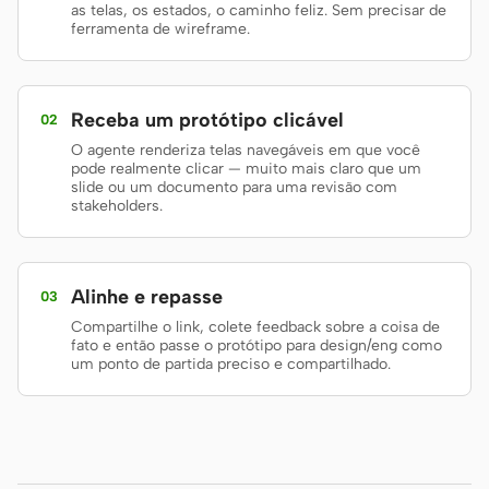
as telas, os estados, o caminho feliz. Sem precisar de
ferramenta de wireframe.
Protótipo
Painel
Slides
Imagem
Receba um protótipo clicável
02
Vídeo
Sistema de design
O agente renderiza telas navegáveis em que você
FUNÇÕES
pode realmente clicar — muito mais claro que um
slide ou um documento para uma revisão com
Criador solo
Designer
stakeholders.
Engenharia
Product Managers
Marketing
Alinhe e repasse
03
Compartilhe o link, colete feedback sobre a coisa de
FERRAMENTAS
fato e então passe o protótipo para design/eng como
um ponto de partida preciso e compartilhado.
Gerador de wireframes
Gerador de UI com IA
com IA
Gerador de protótipos
Gerador de landing page
com IA
com IA