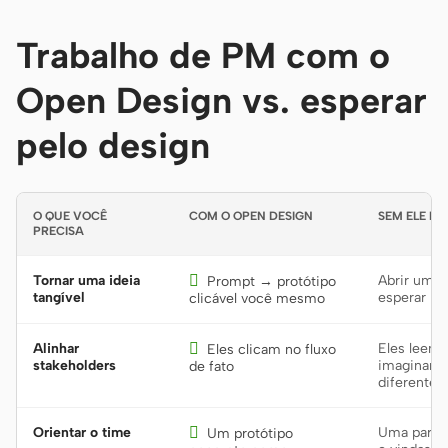
Trabalho de PM com o
Open Design vs. esperar
pelo design
O QUE VOCÊ
COM O OPEN DESIGN
SEM ELE HO
PRECISA
Tornar uma ideia

Abrir um t
Prompt → protótipo
tangível
esperar pe
clicável você mesmo
Alinhar

Eles leem
Eles clicam no fluxo
stakeholders
imaginam 
de fato
diferente
Orientar o time

Uma parede
Um protótipo