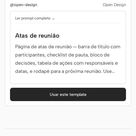
@open-design
Open Design
Ler prompt completo →
Atas de reunião
Página de atas de reunião — barra de título com
participantes, checklist de pauta, bloco de
decisões, tabela de ações com responsáveis e
datas, e rodapé para a próxima reunião. Use
quando mencionar 'atas de reunião', 'minutes',
'notas 1:1', 'resumo all-hands' ou '会议纪要'.
Usar este template