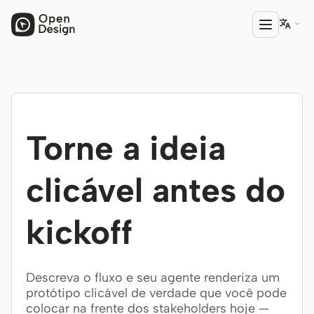

PRODUTO
Open Design
Torne a ideia
HTML Anything
HTML Video
clicável antes do
Codex Slides
kickoff
Open Design Plugin
AGENTE
Descreva o fluxo e seu agente renderiza um
Codex
protótipo clicável de verdade que você pode
colocar na frente dos stakeholders hoje —
Cursor Agent