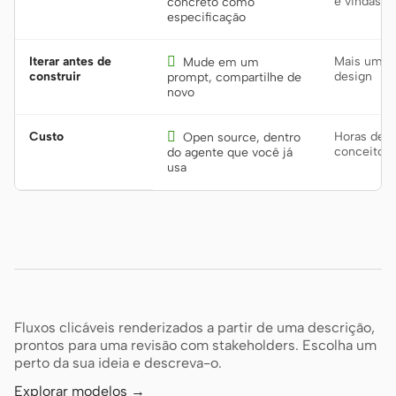
e vindas
concreto como
especificação
Iterar antes de

Mais uma r
Mude em um
construir
design
prompt, compartilhe de
novo
Custo

Horas de d
Open source, dentro
conceitos 
do agente que você já
usa
Fluxos clicáveis renderizados a partir de uma descrição,
prontos para uma revisão com stakeholders. Escolha um
perto da sua ideia e descreva-o.
Explorar modelos →