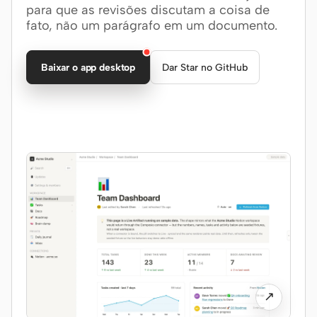
para que as revisões discutam a coisa de
fato, não um parágrafo em um documento.
Claude Code
OpenCode
Baixar o app desktop
Dar Star no GitHub
Gemini CLI
GitHub Copilot CLI
Qwen Code
Grok Build
Kimi CLI
DeepSeek TUI
Trae CLI
Aider
↗