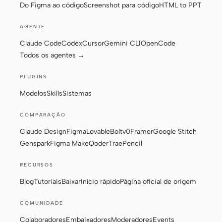
Do Figma ao código
Screenshot para código
HTML to PPT
AGENTE
Claude Code
Codex
Cursor
Gemini CLI
OpenCode
Todos os agentes →
PLUGINS
Modelos
Skills
Sistemas
COMPARAÇÃO
Claude Design
Figma
Lovable
Bolt
v0
Framer
Google Stitch
Genspark
Figma Make
Qoder
Trae
Pencil
RECURSOS
Blog
Tutoriais
Baixar
Início rápido
Página oficial de origem
COMUNIDADE
Colaboradores
Embaixadores
Moderadores
Events