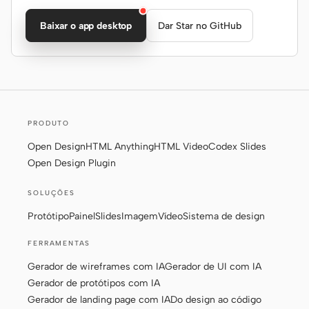
Baixar o app desktop
Dar Star no GitHub
PRODUTO
Open Design
HTML Anything
HTML Video
Codex Slides
Open Design Plugin
SOLUÇÕES
Protótipo
Painel
Slides
Imagem
Vídeo
Sistema de design
FERRAMENTAS
Gerador de wireframes com IA
Gerador de UI com IA
Gerador de protótipos com IA
Gerador de landing page com IA
Do design ao código