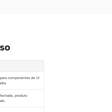
rso
para componentes de UI
ados
fechado, produto
ado