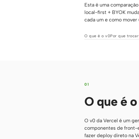
Esta é uma comparação 
local-first + BYOK muda
cada um e como mover u
O que é o v0
Por que trocar
01
O que é o
O v0 da Vercel é um ge
componentes de front-en
fazer deploy direto na V