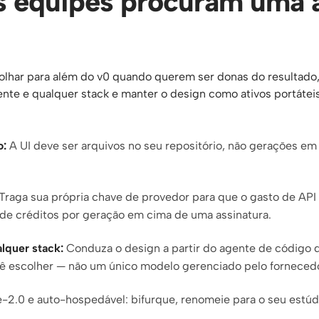
s equipes procuram uma a
lhar para além do v0 quando querem ser donas do resultado, 
ente e qualquer stack e manter o design como ativos portátei
o:
A UI deve ser arquivos no seu repositório, não gerações em
Traga sua própria chave de provedor para que o gasto de API
 de créditos por geração em cima de uma assinatura.
lquer stack:
Conduza o design a partir do agente de código 
cê escolher — não um único modelo gerenciado pelo forneced
-2.0 e auto-hospedável: bifurque, renomeie para o seu estú