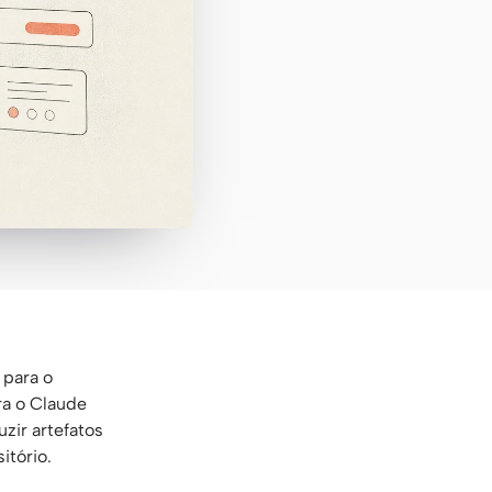
 para o
ra o Claude
zir artefatos
itório.