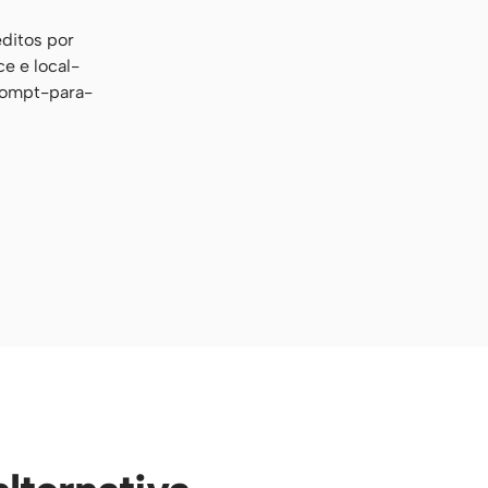
éditos por
e e local-
prompt-para-