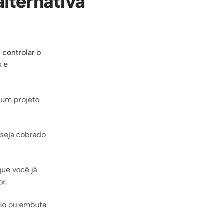
lternativa
controlar o
s e
 um projeto
 seja cobrado
que você já
or.
dio ou embuta