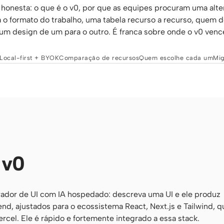
honesta: o que é o v0, por que as equipes procuram uma alte
 o formato do trabalho, uma tabela recurso a recurso, quem 
m design de um para o outro. É franca sobre onde o v0 venc
Local-first + BYOK
Comparação de recursos
Quem escolhe cada um
Mi
 v0
rador de UI com IA hospedado: descreva uma UI e ele produz
d, ajustados para o ecossistema React, Next.js e Tailwind, 
ercel. Ele é rápido e fortemente integrado a essa stack.