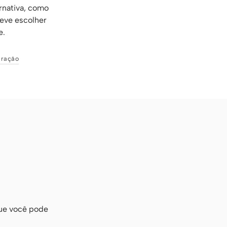
rnativa, como
deve escolher
e.
gração
que você pode