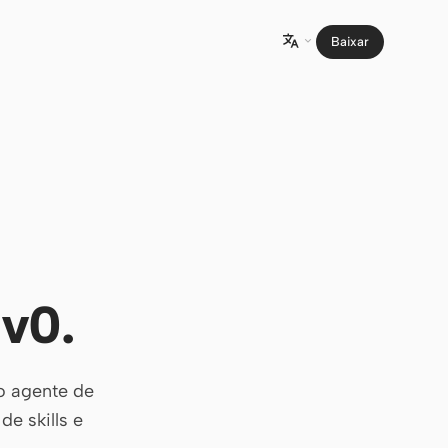
Baixar

 v0.
o agente de
e skills e