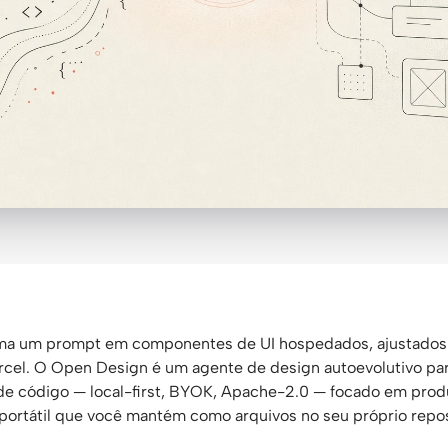
rma um prompt em componentes de UI hospedados, ajustados
rcel. O Open Design é um agente de design autoevolutivo pa
e código — local-first, BYOK, Apache-2.0 — focado em produ
ortátil que você mantém como arquivos no seu próprio repos