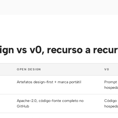
gn vs v0, recurso a recu
OPEN DESIGN
V0
Artefatos design-first + marca portátil
Prompt 
hosped
Apache-2.0, código-fonte completo no
Código 
GitHub
hosped