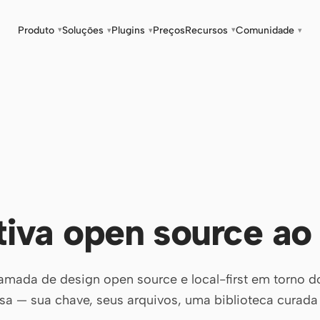
Produto
Soluções
Plugins
Preços
Recursos
Comunidade
▾
▾
▾
▾
▾
tiva open source ao
mada de design open source e local-first em torno d
sa — sua chave, seus arquivos, uma biblioteca curada d