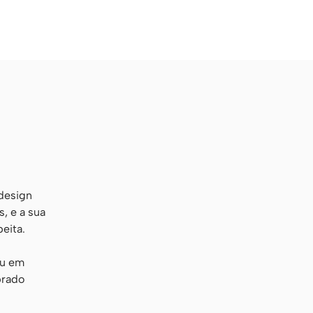
design
, e a sua
eita.
ou em
brado