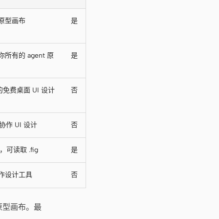
原型画布
是
有的 agent 原
是
 的免费桌面 UI 设计
否
协作 UI 设计
否
可读取 .fig
是
作设计工具
否
与原型画布。最