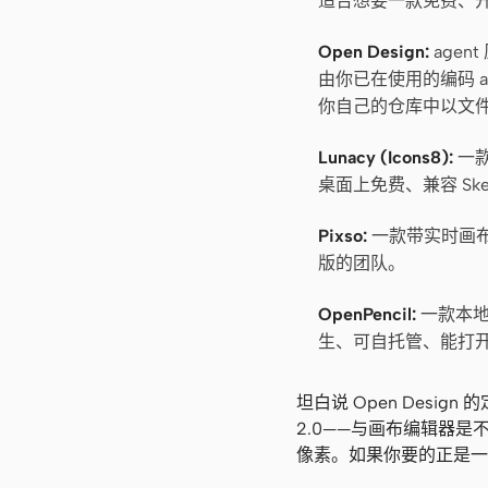
适合想要一款免费、开源
Open Design:
age
由你已在使用的编码 ag
你自己的仓库中以文
Lunacy (Icons8):
一款
桌面上免费、兼容 Ske
Pixso:
一款带实时画布
版的团队。
OpenPencil:
一款本地
生、可自托管、能打开现
坦白说 Open Desig
2.0——与画布编辑器
像素。如果你要的正是一款开