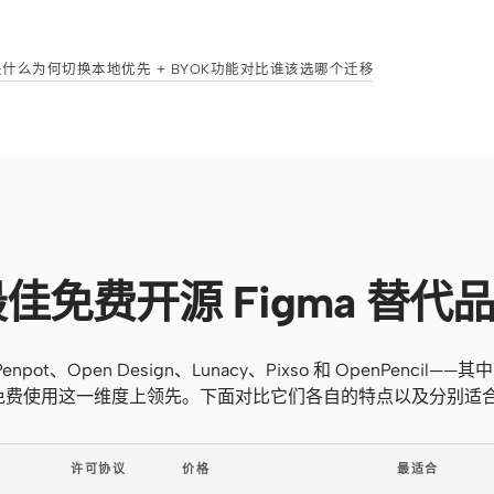
 是什么
为何切换
本地优先 + BYOK
功能对比
谁该选哪个
迁移
最佳免费开源 Figma 替代
pot、Open Design、Lunacy、Pixso 和 OpenPencil——其中 
在开源、免费使用这一维度上领先。下面对比它们各自的特点以及分别适
许可协议
价格
最适合