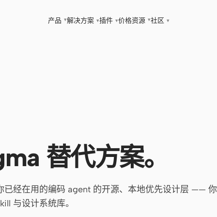
▾
▾
产品
解决方案
插件
价格
资源
社区
▾
▾
▾
igma 替代方案。
是围绕你已经在用的编码 agent 的开源、本地优先设计层 ——
ill 与设计系统库。