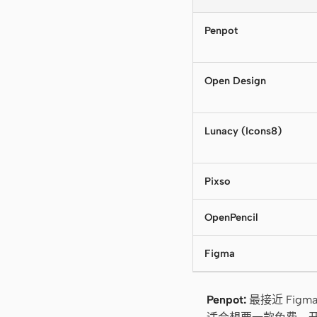
Penpot
Open Design
Lunacy (Icons8)
Pixso
OpenPencil
Figma
Penpot:
最接近 Fig