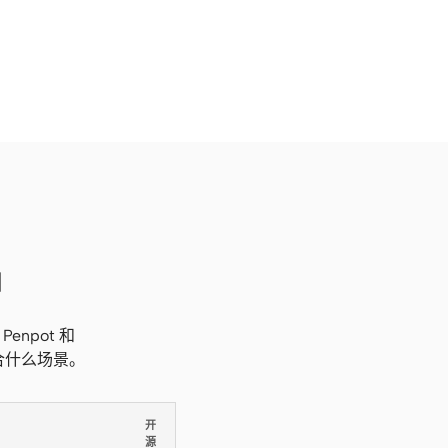
品
Penpot 和
合什么场景。
开
源