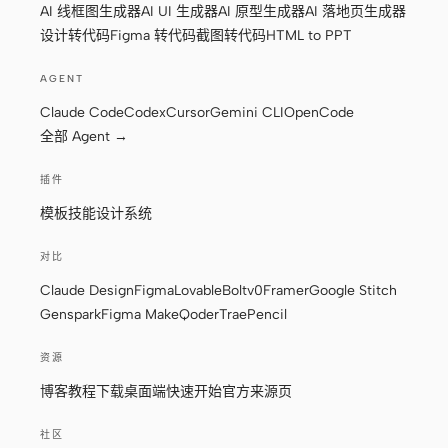
AI 线框图生成器
AI UI 生成器
AI 原型生成器
AI 落地页生成器
设计转代码
Figma 转代码
截图转代码
HTML to PPT
AGENT
Claude Code
Codex
Cursor
Gemini CLI
OpenCode
全部 Agent →
插件
模板
技能
设计系统
对比
Claude Design
Figma
Lovable
Bolt
v0
Framer
Google Stitch
Genspark
Figma Make
Qoder
Trae
Pencil
资源
博客
教程
下载桌面端
快速开始
官方来源页
社区