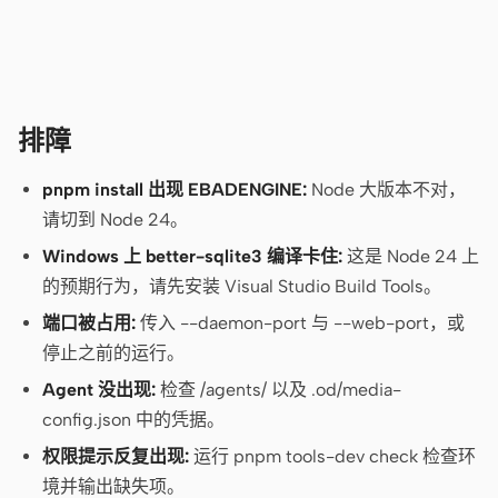
截图转代码
HTML to PPT
模板
技能
排障
设计系统
pnpm install 出现 EBADENGINE:
Node 大版本不对，
请切到 Node 24。
Windows 上 better-sqlite3 编译卡住:
这是 Node 24 上
的预期行为，请先安装 Visual Studio Build Tools。
端口被占用:
传入 --daemon-port 与 --web-port，或
博客
客户故事
停止之前的运行。
Agent 没出现:
检查 /agents/ 以及 .od/media-
教程
比较
config.json 中的凭据。
下载桌面端
权限提示反复出现:
运行 pnpm tools-dev check 检查环
境并输出缺失项。