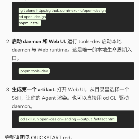
Antigravity
git clone https://github.com/nexu-io/open-design

DeepSeek Reasonix
cd open-design

pnpm install
Hermes
启动 daemon 和 Web UI.
运行 tools-dev 启动本地
Devin for Terminal
daemon 与 Web runtime。这是唯一的本地生命周期入
Pi
口。
Kiro CLI
pnpm tools-dev
Kilo
生成第一个 artifact.
打开 Web UI，从目录里选择一个
Mistral Vibe CLI
Skill，让你的 Agent 渲染。也可以直接用 od CLI 驱动
daemon。
Qoder CLI
od skill run open-design-landing --output ./artifact.html
完整说明见 QUICKSTART.md。
使用场景