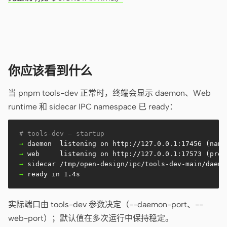
原型
数据看板
幻灯片
图片
视频
设计系统
你应该看到什么
角色
独立开发者
设计师
当 pnpm tools-dev 正常时，终端会显示 daemon、Web
runtime 和 sidecar IPC namespace 已 ready：
工程
产品经理
# tools-dev — startup
市场
→
→
工具
→
AI 线框图生成器
AI UI 生成器
→
 ready in 1.4s
AI 原型生成器
AI 落地页生成器
实际端口由 tools-dev 参数决定（--daemon-port、--
设计转代码
Figma 转代码
web-port）；默认值在多次运行中保持稳定。