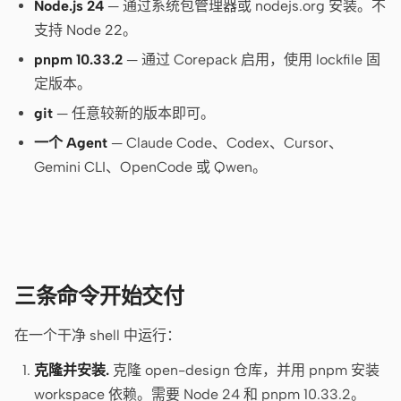
Cursor Agent
Node.js 24
— 通过系统包管理器或 nodejs.org 安装。不
支持 Node 22。
Claude Code
pnpm 10.33.2
— 通过 Corepack 启用，使用 lockfile 固
OpenCode
定版本。
git
Gemini CLI
— 任意较新的版本即可。
一个 Agent
— Claude Code、Codex、Cursor、
GitHub Copilot CLI
Gemini CLI、OpenCode 或 Qwen。
Qwen Code
Grok Build
Kimi CLI
三条命令开始交付
DeepSeek TUI
在一个干净 shell 中运行：
Trae CLI
克隆并安装.
克隆 open-design 仓库，并用 pnpm 安装
Aider
workspace 依赖。需要 Node 24 和 pnpm 10.33.2。