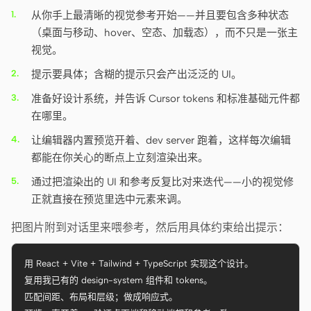
从你手上最清晰的视觉参考开始——并且要包含多种状态
（桌面与移动、hover、空态、加载态），而不只是一张主
视觉。
提示要具体；含糊的提示只会产出泛泛的 UI。
准备好设计系统，并告诉 Cursor tokens 和标准基础元件都
在哪里。
让编辑器内置预览开着、dev server 跑着，这样每次编辑
都能在你关心的断点上立刻渲染出来。
通过把渲染出的 UI 和参考反复比对来迭代——小的视觉修
正就直接在预览里选中元素来调。
把图片附到对话里来喂参考，然后用具体约束给出提示：
用 React + Vite + Tailwind + TypeScript 实现这个设计。

复用我已有的 design-system 组件和 tokens。

匹配间距、布局和层级；做成响应式。
