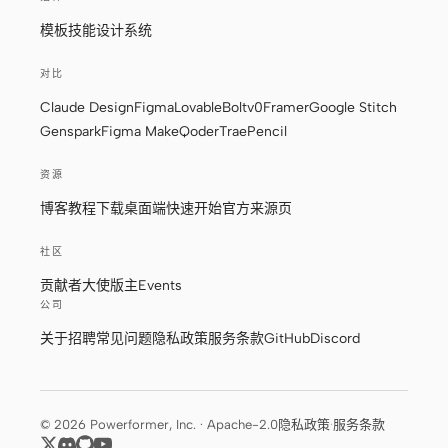
模板
技能
设计系统
对比
Claude Design
Figma
Lovable
Bolt
v0
Framer
Google Stitch
Genspark
Figma Make
Qoder
Trae
Pencil
资源
博客
教程
下载桌面端
快速开始
官方来源页
社区
贡献者
大使
版主
Events
公司
关于
招聘
常见问题
隐私政策
服务条款
GitHub
Discord
© 2026 Powerformer, Inc. · Apache-2.0
隐私政策
·
服务条款