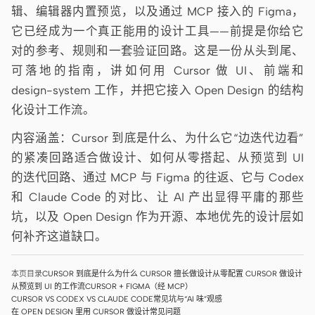
辑、编辑器内置预览，以及通过 MCP 接入的 Figma，
Antigravity
它已经成为一个真正能用的设计工具——前提是你给它
DeepSeek Reasonix
对的参考、规则和一套验证回路。这是一份从头到尾、
可落地的指南，讲如何用 Cursor 做 UI、前端和
Hermes
design-system 工作，并把它接入 Open Design 的结构
Devin for Terminal
化设计工作流。
Pi
内容涵盖：Cursor 到底是什么、为什么它“边迭代边看”
的紧凑回路适合做设计、如何从零搭起、从预览到 UI
Kiro CLI
的迭代回路、通过 MCP 与 Figma 的往返、它与 Codex
Kilo
和 Claude Code 的对比、让 AI 产出显得平庸的那些
坑，以及 Open Design 作为开源、本地优先的设计层如
Mistral Vibe CLI
何补齐这道缺口。
Qoder CLI
本页目录
CURSOR 到底是什么
为什么 CURSOR 擅长做设计
从零配置 CURSOR 做设计
从预览到 UI 的工作流
CURSOR + FIGMA（经 MCP）
CURSOR VS CODEX VS CLAUDE CODE
常见坑与“AI 味”观感
在 OPEN DESIGN 里用 CURSOR 做设计
常见问题