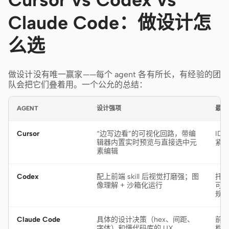
Claude Code：做设计怎
么选
做设计没有唯一赢家——每个 agent 各有所长，有经验的团
队会把它们叠着用。一个公允的总结：
AGENT
设计强项
最适
Cursor
“边写边看”的可视化回路，带编
ID
辑器内置实时预览与直接选中元
紧凑
素编辑
Codex
配上前端 skill 后视觉打磨强；图
托
像理解 + 沙箱化运行
可移
规
Claude Code
具体的设计决策（hex、间距、
前
字体）和懂代码库的 UX
构