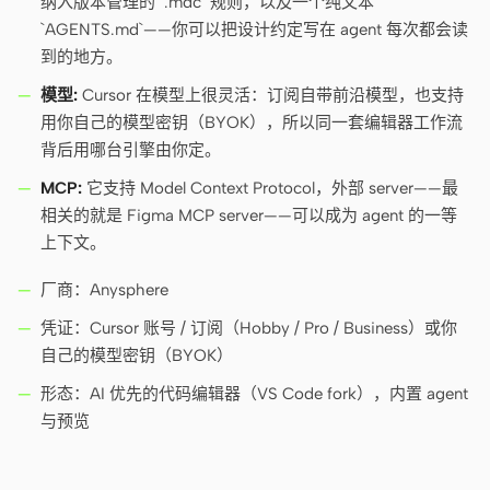
纳入版本管理的 `.mdc` 规则，以及一个纯文本
截图转代码
HTML to PPT
`AGENTS.md`——你可以把设计约定写在 agent 每次都会读
到的地方。
模型:
Cursor 在模型上很灵活：订阅自带前沿模型，也支持
用你自己的模型密钥（BYOK），所以同一套编辑器工作流
模板
技能
背后用哪台引擎由你定。
设计系统
MCP:
它支持 Model Context Protocol，外部 server——最
相关的就是 Figma MCP server——可以成为 agent 的一等
上下文。
厂商：Anysphere
凭证：Cursor 账号 / 订阅（Hobby / Pro / Business）或你
博客
客户故事
自己的模型密钥（BYOK）
形态：AI 优先的代码编辑器（VS Code fork），内置 agent
教程
比较
与预览
下载桌面端