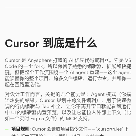
使用场景
原型
数据看板
幻灯片
图片
视频
设计系统
Cursor 到底是什么
角色
独立开发者
设计师
Cursor 是 Anysphere 打造的 AI 优先代码编辑器。它是 VS
Code 的一个 fork，所以保留了熟悉的编辑器、扩展和快捷
工程
产品经理
键，但把整个工作流围绕一个 AI agent 重建——这个 agent
能读懂你的整个项目、跨多文件编辑、运行命令，并和你一
市场
起在回路里迭代。
对设计工作而言，关键的几个能力是：Agent 模式（你描
工具
述想要的结果，Cursor 规划并跨文件编辑）、用于快速微
AI 线框图生成器
AI UI 生成器
调的行内编辑与 Tab 补全、让你不离开窗口就能看到运行
中 UI 的编辑器内置预览，以及让它能拉入外部上下文（比
AI 原型生成器
AI 落地页生成器
如一个实时 Figma 文件）的 MCP 支持。
项目规则:
Cursor 会读取项目指令文件——`.cursor/rules` 下
设计转代码
Figma 转代码