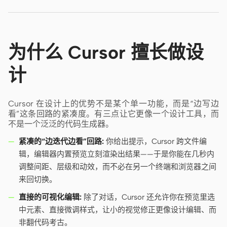
贡献者
大使
为什么 Cursor 擅长做设
版主
Events
计
Discord
Discussions
X
Cursor 在设计上的优势不是某个单一功能，而是“边写边
看”这条回路的紧凑度。有三点让它更像一个设计工具，而
不是一个泛泛的代码生成器。
紧凑的“边迭代边看”回路:
你给出提示，Cursor 跨文件编
辑，编辑器内置预览立刻渲染出结果——于是你能在几秒内
调整间距、层级和动效，而不必在另一个终端和浏览器之间
来回切换。
直接的可视化编辑:
除了对话，Cursor 还允许你在预览里选
中元素、直接微调样式，让小的视觉修正更像设计编辑、而
非翻代码考古。