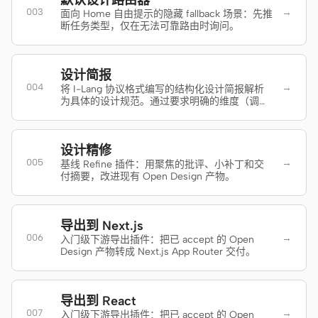
默认设计路由器
Antigravity
→
003
面向 Home 自由提示的隐藏 fallback 场景：先推
断任务类型，仅在无法可靠路由时询问。
DeepSeek Reasonix
Hermes
设计简报
→
004
将 I-Lang 协议格式编写的结构化设计简报解析
Devin for Terminal
为具体的设计规范。通过要求明确的维度（调色
板、排版、布局、氛围、密度和约束）消除诸
如'使其专业'之类模糊请求的歧义。触发关键词：
Pi
design brief、create a design brief、ilang
设计精修
brief、structured brief。
Kiro CLI
→
005
基线 Refine 插件：用聚焦的批评、小补丁和交
付摘要，改进现有 Open Design 产物。
Kilo
Mistral Vibe CLI
导出到 Next.js
→
006
入门级下游导出插件：把已 accept 的 Open
Qoder CLI
Design 产物转成 Next.js App Router 交付。
导出到 React
→
007
入门级下游导出插件：把已 accept 的 Open
使用场景