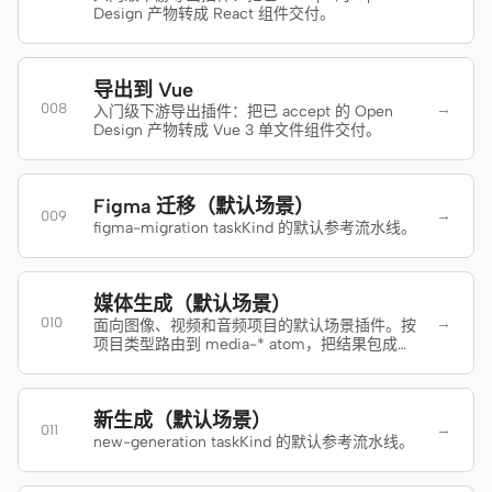
Design 产物转成 React 组件交付。
原型
数据看板
幻灯片
图片
导出到 Vue
→
008
入门级下游导出插件：把已 accept 的 Open
视频
设计系统
Design 产物转成 Vue 3 单文件组件交付。
角色
独立开发者
设计师
Figma 迁移（默认场景）
→
009
figma-migration taskKind 的默认参考流水线。
工程
产品经理
市场
媒体生成（默认场景）
→
010
面向图像、视频和音频项目的默认场景插件。按
工具
项目类型路由到 media-* atom，把结果包成
live artifact。
AI 线框图生成器
AI UI 生成器
AI 原型生成器
AI 落地页生成器
新生成（默认场景）
→
011
new-generation taskKind 的默认参考流水线。
设计转代码
Figma 转代码