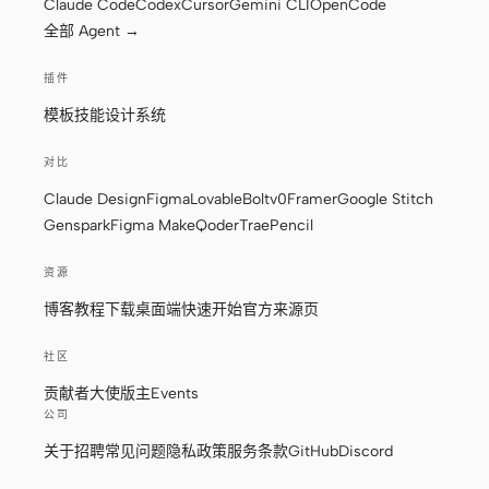
Claude Code
Codex
Cursor
Gemini CLI
OpenCode
全部 Agent →
插件
模板
技能
设计系统
对比
Claude Design
Figma
Lovable
Bolt
v0
Framer
Google Stitch
Genspark
Figma Make
Qoder
Trae
Pencil
资源
博客
教程
下载桌面端
快速开始
官方来源页
社区
贡献者
大使
版主
Events
公司
关于
招聘
常见问题
隐私政策
服务条款
GitHub
Discord