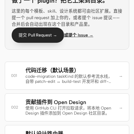
做了一个 plugin？把它上架到目录。
Cursor Agent
这里的每个模板、skill、设计系统都可由社区扩展。直接
Claude Code
提一个 pull request 加上你的，或者提个 issue 提议——
合并后会自动出现在这个目录和产品里。
OpenCode
提交 Pull Request →
或提个 Issue →
Gemini CLI
GitHub Copilot CLI
Qwen Code
代码迁移（默认场景）
Grok Build
→
001
code-migration taskKind 的默认参考流水线，
自带 patch-edit ↔ build-test 开发环和 diff-
review 交付。
Kimi CLI
DeepSeek TUI
贡献插件到 Open Design
→
002
使用 GitHub CLI 打开拉取请求，将本地 Open
Trae CLI
Design 插件添加到 Open Design 社区目录。
Aider