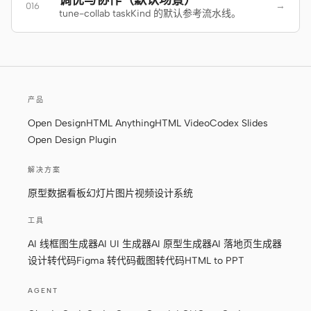
调优与协作（默认场景）
→
016
tune-collab taskKind 的默认参考流水线。
贡献者
大使
版主
Events
Discord
Discussions
产品
Open Design
HTML Anything
HTML Video
Codex Slides
X
Open Design Plugin
解决方案
原型
数据看板
幻灯片
图片
视频
设计系统
工具
AI 线框图生成器
AI UI 生成器
AI 原型生成器
AI 落地页生成器
设计转代码
Figma 转代码
截图转代码
HTML to PPT
AGENT