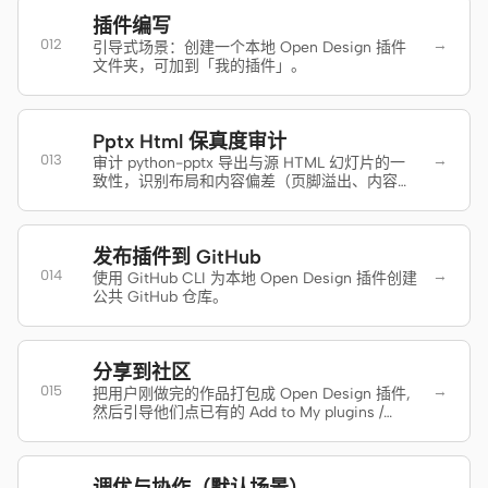
截图转代码
HTML to PPT
插件编写
→
012
引导式场景：创建一个本地 Open Design 插件
文件夹，可加到「我的插件」。
模板
技能
Pptx Html 保真度审计
→
013
审计 python-pptx 导出与源 HTML 幻灯片的一
设计系统
致性，识别布局和内容偏差（页脚溢出、内容裁
剪、斜体丢失、样式丢失、间距错误），并以严
格的页脚和光标流布局规范重新导出。
发布插件到 GitHub
→
014
使用 GitHub CLI 为本地 Open Design 插件创建
公共 GitHub 仓库。
博客
客户故事
分享到社区
→
015
教程
比较
把用户刚做完的作品打包成 Open Design 插件,
然后引导他们点已有的 Add to My plugins /
Open Design PR 按钮。由生成完成后的 'Share
下载桌面端
to Open Design' 投稿操作触发。