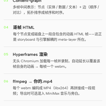
Content-graph
03
多帧中间表示：节点（实体 / 数据 / 文本）+ 边（顺序 /
贡献者
大使
对比），拓扑排序成帧序和时序。
版主
Events
逐帧 HTML
04
Discord
Discussions
每个节点变成磁盘上一段自包含的动画 HTML 帧——这正
是 storyboard 与引擎解耦的 meta-layer 所在。
X
Hyperframes 渲染
05
无头 Chromium 加载每一帧并录制，自动延长以覆盖该
帧自身的动画 → 每帧一个 webm。
ffmpeg → 你的.mp4
06
每个 webm 编码成 MP4（libx264）再拼接成一段视
频；导出时可选混入 MiniMax 音乐与旁白。