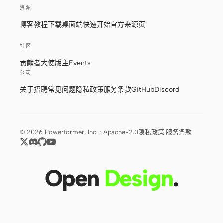
资源
博客
教程
下载桌面端
快速开始
官方来源页
社区
贡献者
大使
版主
Events
公司
关于
招聘
常见问题
隐私政策
服务条款
GitHub
Discord
© 2026 Powerformer, Inc. · Apache-2.0
隐私政策
·
服务条款
Open
Design
.