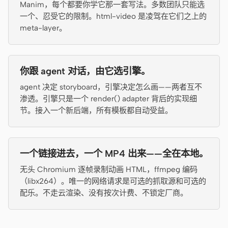
Manim，每个都要你学它那一套写法。多数团队只能选
原型
数据看板
一个、忍受它的限制。html-video 是凌驾在它们之上的
meta-layer。
幻灯片
图片
视频
设计系统
你跟 agent 对话，由它选引擎。
角色
agent 决定 storyboard，引擎决定怎么画——两者互不
独立开发者
设计师
渗透。引擎只是一个 render() adapter 背后的实现细
节。接入一个新后端，所有模板都自动受益。
工程
产品经理
市场
一个链接进去，一个 MP4 出来——全在本地。
工具
无头 Chromium 逐帧录制动画 HTML，ffmpeg 编码
AI 线框图生成器
AI UI 生成器
（libx264）。唯一的网络请求是可选的抓取源和可选的
AI 原型生成器
AI 落地页生成器
配乐。不走云渲染、没有按次计费、不锁定厂商。
设计转代码
Figma 转代码