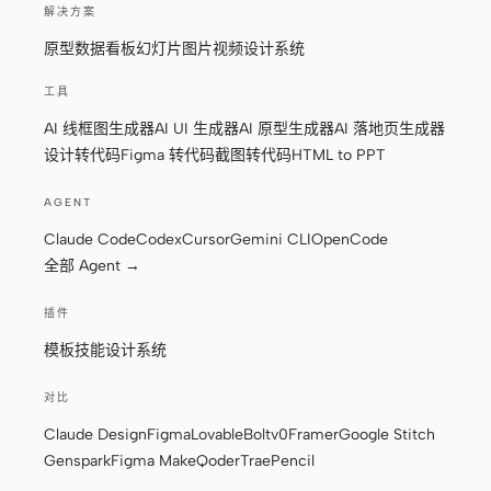
解决方案
原型
数据看板
幻灯片
图片
视频
设计系统
工具
AI 线框图生成器
AI UI 生成器
AI 原型生成器
AI 落地页生成器
设计转代码
Figma 转代码
截图转代码
HTML to PPT
AGENT
Claude Code
Codex
Cursor
Gemini CLI
OpenCode
全部 Agent →
插件
模板
技能
设计系统
对比
Claude Design
Figma
Lovable
Bolt
v0
Framer
Google Stitch
Genspark
Figma Make
Qoder
Trae
Pencil