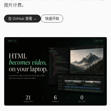
Cursor Agent
按片计费。
Claude Code
在 GitHub 查看 →
快速开始
OpenCode
Gemini CLI
GitHub Copilot CLI
Qwen Code
Grok Build
Kimi CLI
DeepSeek TUI
Trae CLI
Aider