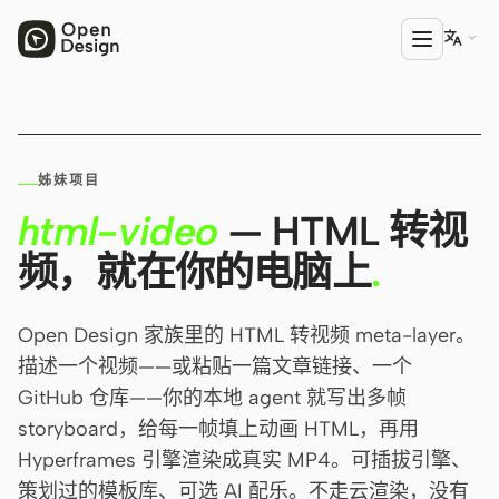

产品
姊妹项目
Open Design
html-video
— HTML 转视
HTML Anything
频，就在你的电脑上
.
HTML Video
Codex Slides
Open Design 家族里的 HTML 转视频 meta-layer。
描述一个视频——或粘贴一篇文章链接、一个
Open Design Plugin
GitHub 仓库——你的本地 agent 就写出多帧
AGENT
storyboard，给每一帧填上动画 HTML，再用
Codex
Hyperframes 引擎渲染成真实 MP4。可插拔引擎、
策划过的模板库、可选 AI 配乐。不走云渲染，没有