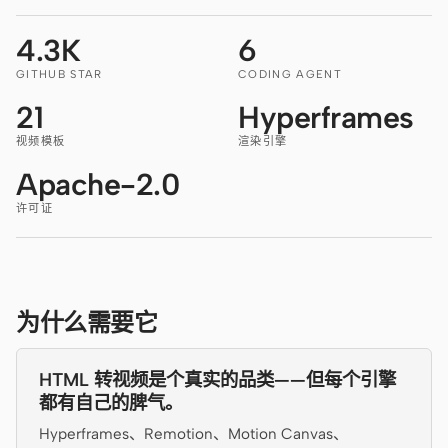
Antigravity
4.3K
6
DeepSeek Reasonix
GITHUB STAR
CODING AGENT
Hermes
21
Hyperframes
Devin for Terminal
视频模板
渲染引擎
Apache-2.0
Pi
许可证
Kiro CLI
Kilo
Mistral Vibe CLI
为什么需要它
Qoder CLI
HTML 转视频是个真实的品类——但每个引擎
都有自己的脾气。
Hyperframes、Remotion、Motion Canvas、
使用场景