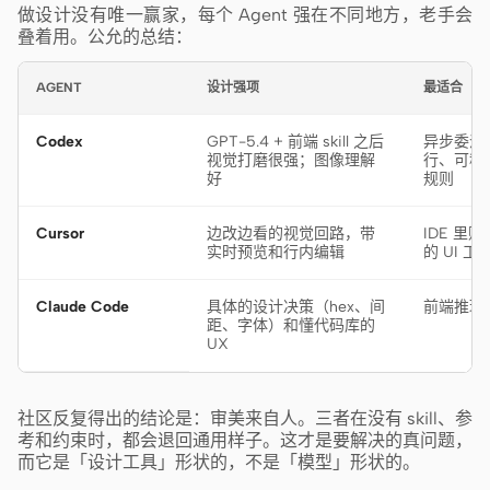
做设计没有唯一赢家，每个 Agent 强在不同地方，老手会
叠着用。公允的总结：
AGENT
设计强项
最适合
Codex
GPT-5.4 + 前端 skill 之后
异步委派
视觉打磨很强；图像理解
行、可移植
好
规则
Cursor
边改边看的视觉回路，带
IDE 里
实时预览和行内编辑
的 UI 工
Claude Code
具体的设计决策（hex、间
前端推理
距、字体）和懂代码库的
UX
社区反复得出的结论是：审美来自人。三者在没有 skill、参
考和约束时，都会退回通用样子。这才是要解决的真问题，
而它是「设计工具」形状的，不是「模型」形状的。