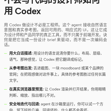
用 Codex
用 Codex 做设计不必是工程师。这个 agent 接收自然语言
意图和真实参考图，返回可用的、响应式的 UI，这让它成
为设计师和产品同学的真正工具，而不只属于前端开发。诀
窍是把它当成一份设计 brief 来驱动，而不是一次编码会
话。
用大白话描述:
用设计的语言说清你要什么，布局、层级、
语气、那种感觉，让 Codex 把它翻译成标记。
从参考图出发:
丢进截图、一块 moodboard 或某个品牌的
官网；在把观感做对这件事上，具体的参考图胜过任何长篇
文字。
在真实浏览器里预览:
让 Codex 渲染并打开结果，你用眼睛
判断、缩放、指出哪儿不对。
安全地迭代与回退:
agent 在沙箱里运行，你可以试一个方
向、留下好的几遍、回退坏的，什么都不会弄坏。