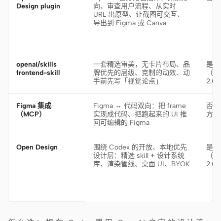
Design plugin
向、审查用户流程、从实时
URL 出原型、让截图可交互、
导出到 Figma 或 Canva
openai/skills
一套精选审美，无卡片布局、品
是
frontend-skill
牌优先的层级、克制的动效、动
（Ap
手前先写「视觉论点」
2.0
Figma 集成
Figma ↔ 代码双向：把 frame
否（
（MCP）
实现成代码、把跑起来的 UI 推
方）
回可编辑的 Figma
Open Design
围绕 Codex 的开放、本地优先
是
设计层：精选 skill + 设计系统
（Ap
库、渲染管线、桌面 UI、BYOK
2.0