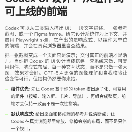
可上线的前端
Codex 可以从三类输入搭出 UI：一段文字描述、一张参考
截图，或一个 Figma frame。给它设计系统作为上下文、并
启用 Playwright skill，它产出的是响应式、以组件为单位
的前端，并会在真实浏览器里自查结果。
把一张截图变成一个页面只是演示；交付真正的前端才是活
儿。当你把 Codex 的 UI 设计当成搭建一套系统来做，可复
用组件、响应式布局、每一种交互状态，而不是只做一张大
图，效果才会好。GPT-5.4 更强的图像理解和自我校验让
这变得可行，但结构仍然要你来给。
组件优先:
先让 Codex 基于你的 token 搭出原子化、可复用
的组件（按钮、输入框、卡片、导航），再组合成整页，前
端才会保持一致而不是一次性拼凑。
默认响应式:
给出桌面和移动端的参考并说清断点；让
Codex 在真实浏览器里缩放、修掉会崩的布局，而不是只信
一个视口。