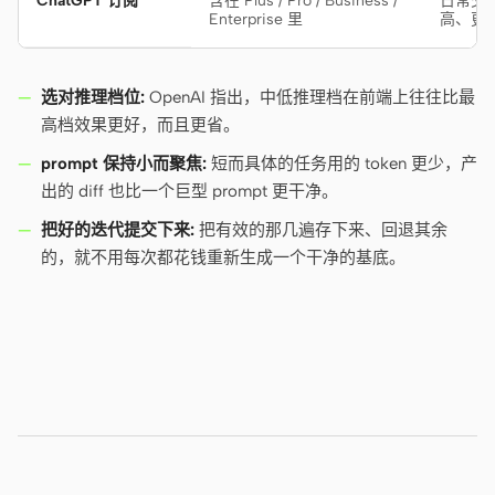
ChatGPT 订阅
含在 Plus / Pro / Business /
日常交
Enterprise 里
高、更
选对推理档位:
OpenAI 指出，中低推理档在前端上往往比最
高档效果更好，而且更省。
prompt 保持小而聚焦:
短而具体的任务用的 token 更少，产
出的 diff 也比一个巨型 prompt 更干净。
把好的迭代提交下来:
把有效的那几遍存下来、回退其余
的，就不用每次都花钱重新生成一个干净的基底。