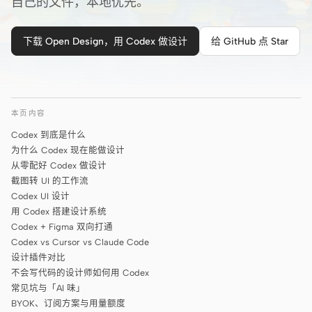
自己的文件，本地优先。
Cursor Agent
Claude Code
下载 Open Design，用 Codex 做设计
给 GitHub 点 Star
OpenCode
Gemini CLI
本页内容
GitHub Copilot CLI
Codex 到底是什么
Qwen Code
为什么 Codex 现在能做设计
从零配好 Codex 做设计
Grok Build
截图转 UI 的工作流
Codex UI 设计
Kimi CLI
用 Codex 搭建设计系统
Codex + Figma 双向打通
DeepSeek TUI
Codex vs Cursor vs Claude Code
设计插件对比
Trae CLI
不会写代码的设计师如何用 Codex
常见坑与「AI 味」
Aider
BYOK、订阅方案与用量额度