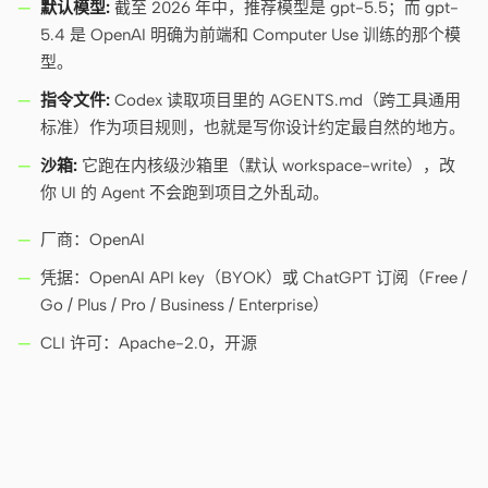
默认模型:
截至 2026 年中，推荐模型是 gpt-5.5；而 gpt-
5.4 是 OpenAI 明确为前端和 Computer Use 训练的那个模
型。
贡献者
大使
指令文件:
Codex 读取项目里的 AGENTS.md（跨工具通用
版主
Events
标准）作为项目规则，也就是写你设计约定最自然的地方。
Discord
Discussions
沙箱:
它跑在内核级沙箱里（默认 workspace-write），改
你 UI 的 Agent 不会跑到项目之外乱动。
X
厂商：OpenAI
凭据：OpenAI API key（BYOK）或 ChatGPT 订阅（Free /
Go / Plus / Pro / Business / Enterprise）
CLI 许可：Apache-2.0，开源