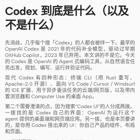
截图转代码
HTML to PPT
Codex 到底是什么（以及
不是什么）
模板
技能
先消歧，几乎每个搜「Codex」的人都会被绊一下。最早的
OpenAI Codex 是 2021 年的代码补全模型，驱动过早期
设计系统
GitHub Copilot，2023 年已弃用。本文讲的不是它。今天
的 Codex 是 OpenAI 的 Agent 式编码工具，从自然语言任
务出发，规划、编写、运行并验证代码。
现代 Codex 有四种形态：终端 CLI（用 Rust 重写、
Apache-2.0 开源）、面向 VS Code / Cursor / Windsurf
的 IDE 扩展、用于异步委派任务的云端/网页版，以及带内
置浏览器和 Computer Use 的桌面 App。
博客
客户故事
第二个需要澄清的点，因为搜索“Codex UI”的人分成两拨。
一拨找的是 Codex 自己的界面：OpenAI 为运行这个
教程
比较
agent 提供的桌面端和网页端应用。另一拨，也是本页要讲
的，是你用 Codex 搭出来的 UI：你自己产品的组件、布局
下载桌面端
和页面。