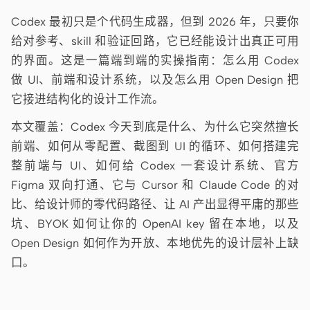
使用场景
Codex 最初只是个代码生成器，但到 2026 年，只要你
原型
数据看板
给对参考、skill 和验证回路，它已经能设计出真正可用
幻灯片
图片
的界面。这是一篇端到端的实操指南：怎么用 Codex
做 UI、前端和设计系统，以及怎么用 Open Design 把
视频
设计系统
它接进结构化的设计工作流。
角色
本文覆盖：Codex 今天到底是什么、为什么它突然擅长
独立开发者
设计师
前端、如何从零配置、截图到 UI 的循环、如何搭建完
工程
产品经理
整前端与 UI、如何给 Codex 一套设计系统、官方
Figma 双向打通、它与 Cursor 和 Claude Code 的对
市场
比、给设计师的零代码路径、让 AI 产出显得平庸的那些
工具
坑、BYOK 如何让你的 OpenAI key 留在本地，以及
AI 线框图生成器
AI UI 生成器
Open Design 如何作为开放、本地优先的设计层补上缺
口。
AI 原型生成器
AI 落地页生成器
设计转代码
Figma 转代码