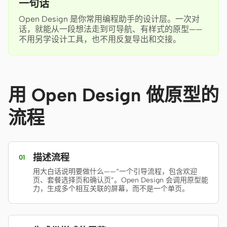
一句话
Antigravity
Open Design 是你常用编程助手的设计层。一次对
DeepSeek Reasonix
话，就能从一段想法走到可导航、有样式的原型——
不用另学设计工具，也不用反复导出和交接。
Hermes
Devin for Terminal
用 Open Design 做原型的
Pi
流程
Kiro CLI
Kilo
Mistral Vibe CLI
描述流程
01
用大白话说明要做什么——“一个引导流程，包含欢迎
Qoder CLI
页、套餐选择页和确认页”。Open Design 会调用原型能
力，生成多个相互关联的屏幕，而不是一个单页。