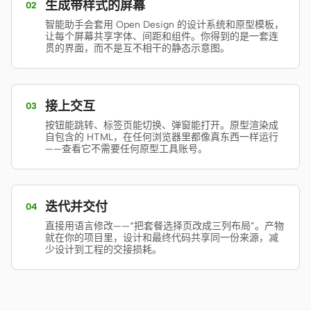
使用场景
生成带样式的屏幕
02
原型
数据看板
智能助手会套用 Open Design 的设计系统和原型模板，
让每个屏幕共享字体、间距和组件。你得到的是一套连
贯的界面，而不是互不相干的静态示意图。
幻灯片
图片
视频
设计系统
接上交互
03
角色
按钮能跳转、标签页能切换、弹窗能打开。原型渲染成
独立开发者
设计师
自包含的 HTML，在任何浏览器里都像真东西一样运行
——查看它不需要任何原型工具账号。
工程
产品经理
市场
迭代并交付
04
工具
直接用语言修改——“把套餐选择页改成三列布局”。产物
AI 线框图生成器
AI UI 生成器
就在你的项目里，设计和最终代码共享同一份来源，减
少设计到工程的交接损耗。
AI 原型生成器
AI 落地页生成器
设计转代码
Figma 转代码