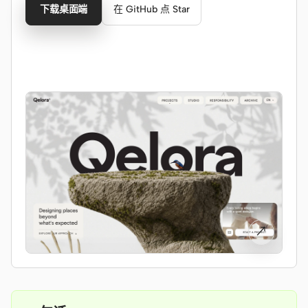
Cursor Agent
下载桌面端
在 GitHub 点 Star
Claude Code
OpenCode
Gemini CLI
GitHub Copilot CLI
Qwen Code
Grok Build
Kimi CLI
↗
DeepSeek TUI
Trae CLI
Aider