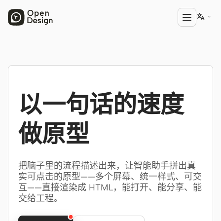

产品
Open Design
以一句话的速度
HTML Anything
做原型
HTML Video
Codex Slides
把脑子里的流程描述出来，让智能助手拼出真
Open Design Plugin
实可点击的原型——多个屏幕、统一样式、可交
AGENT
互——直接渲染成 HTML，能打开、能分享、能
交给工程。
Codex