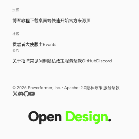
资源
博客
教程
下载桌面端
快速开始
官方来源页
社区
贡献者
大使
版主
Events
公司
关于
招聘
常见问题
隐私政策
服务条款
GitHub
Discord
© 2026 Powerformer, Inc. · Apache-2.0
隐私政策
·
服务条款
Open
Design
.