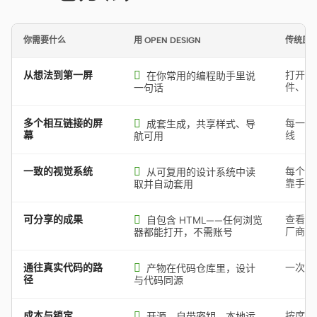
你需要什么
用 OPEN DESIGN
传统原
从想法到第一屏

打开另
在你常用的编程助手里说
件、手
一句话
多个相互链接的屏

每一屏
成套生成，共享样式、导
幕
线
航可用
一致的视觉系统

每个文
从可复用的设计系统中读
靠手维
取并自动套用
可分享的成果

查看者
自包含 HTML——任何浏览
厂商工
器都能打开，不需账号
通往真实代码的路

一次交
产物在代码仓库里，设计
径
与代码同源
成本与锁定

按席位
开源、自带密钥、本地运