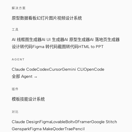
解决方案
原型
数据看板
幻灯片
图片
视频
设计系统
工具
AI 线框图生成器
AI UI 生成器
AI 原型生成器
AI 落地页生成器
设计转代码
Figma 转代码
截图转代码
HTML to PPT
AGENT
Claude Code
Codex
Cursor
Gemini CLI
OpenCode
全部 Agent →
插件
模板
技能
设计系统
对比
Claude Design
Figma
Lovable
Bolt
v0
Framer
Google Stitch
Genspark
Figma Make
Qoder
Trae
Pencil