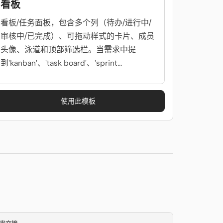
看板
看板/任务面板，包含多个列（待办/进行中/
审核中/已完成）、可拖动样式的卡片、成员
头像、泳道和顶部筛选栏。当需求中提
到'kanban'、'task board'、'sprint
board'、'trello'、'看板'时使用。
使用此模板