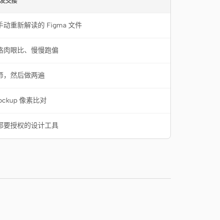
发交接
动重新解读的 Figma 文件
格肉眼比、慢慢跑偏
师，然后做两遍
ockup 像素比对
都要授权的设计工具