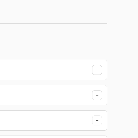
+
+
+