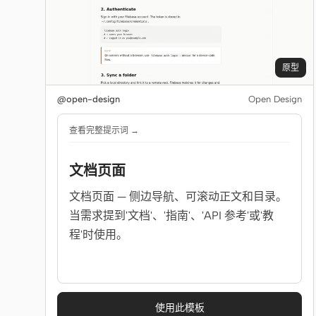
原型
@open-design
Open Design
查看完整提示词 →
文档页面
文档页面 — 侧边导航、可滚动正文和目录。
当需求提到'文档'、'指南'、'API 参考'或'教
程'时使用。
使用此模板