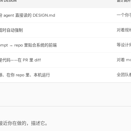
N DESIGN
设计到开
一个你手
 agent 直接读的 DESIGN.md
对着规
成时自动强制
等设计
ompt → repo 里贴合系统的前端
对着 m
代码——在 PR 里 diff
全团队
源、在你 repo 里、本机运行
个接近你在做的，描述它。