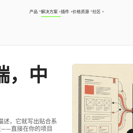
▾
▾
产品
解决方案
插件
价格
资源
社区
▾
▾
▾
端，中
和一段描述，它就写出贴合系
板——直接在你的项目