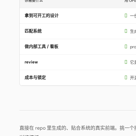
你需要什么
用 OPE
拿到可开工的设计

一份
匹配系统

生
做内部工具 / 看板

pr
review

它是
成本与锁定

开
直接在 repo 里生成的、贴合系统的真实前端。挑一