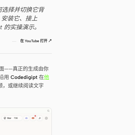
如何选择并切换它背
。安装它、接上
ipt 的实操演示。
在 YouTube 打开 ↗
计界面——真正的生成由你
文沿用
Codedigipt
在
他
频，或继续阅读文字