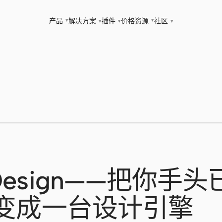
▾
▾
产品
解决方案
插件
价格
资源
社区
▾
▾
▾
 Design——把你手
t 变成一台设计引擎