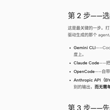
第 2 步——
这是最关键的一步。打开设
驱动生成的那个 age
Gemini CLI
——C
度上。
Claude Code
——把
OpenCode
——自带
Anthropic API（
别的输出，
而无需单独
第 3 步—