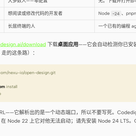
大多数人——零配置
无。下载并打开即
想阅读或修改代码的开发者
Node
、pnp
~24
长居终端的人
一个已有的编程 agen
design.ai/download
下载
桌面应用
——它会自动检测你已安装的 
pt 走的这条路）：
b.com/nexu-io/open-design.git
pm
 install
b
RL——它解析出的是一个动态端口，所以不要写死。Codedig
在 Node 22 上它对他无法启动；请先安装 Node 24 LTS。