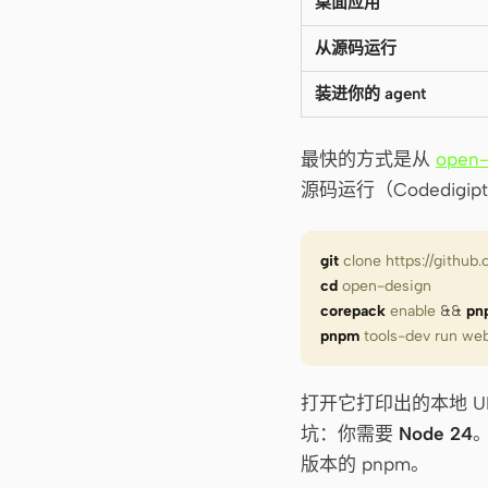
桌面应用
从源码运行
装进你的 agent
最快的方式是从
open-
源码运行（Codedigi
git
 clone
 https://githu
cd
 open-design
corepack
 enable
 &&
 pn
pnpm
 tools-dev
 run
 we
打开它打印出的本地 U
坑：你需要
Node 24
。
版本的 pnpm。