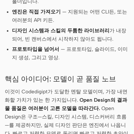
폴더입니다.
스크린샷을 코드로
HTML to PPT
엔진은 직접 가져오기
— 지원되는 어떤 CLI든, 또는
여러분의 API 키든.
디자인 시스템과 스킬의 두툼한 라이브러리
가 내장
템플릿
스킬
되어, 빈 캔버스에서 시작하지 않아도 됩니다.
시스템
프로토타입을 넘어서
— 프로토타입, 슬라이드, 이미
지 생성, 그리고 영상.
핵심 아이디어: 모델이 곧 품질 노브
이것이 Codedigipt가 도달한 멘탈 모델이며, 가장 내면
블로그
고객 사례
화할 가치가 있는 한 가지입니다.
Open Design의 결과
튜토리얼
비교
물 품질은 여러분이 고른 모델을 따라간다.
Open
Design은 구조—스킬, 디자인 시스템, 디스커버리 흐름
다운로드
—를 제공하지만, 실제 디자인 판단은 엔진에서 나옵니
다. 빠르고 저렴한 모델로 돌리면 빠르고 저렴한 초안이