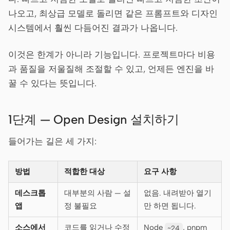
나오고, 최상급 모델로 돌리면 같은 프롬프트와 디자인
기여자
앰배서더
시스템에서 훨씬 다듬어진 결과가 나옵니다.
모더레이터
Events
이것은 한계가 아니라 기능입니다. 프로젝트마다 비용
Discord
Discussions
과 품질을 저울질해 조절할 수 있고, 언제든 엔진을 바
꿀 수 있다는 뜻입니다.
X
1단계 — Open Design 설치하기
들어가는 길은 세 가지:
방법
적합한 대상
요구 사항
데스크톱
대부분의 사람 — 설
없음. 내려받아 열기
앱
정 불필요
만 하면 됩니다.
소스에서
코드를 읽거나 수정
Node
, pnpm
~24