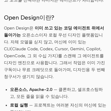
프로토타입
대시보드
Open Design이란?
슬라이드
이미지
영상
디자인 시스템
Open Design은
이미 쓰고 있는 코딩 에이전트 위에서
돌아가는
오픈소스이자 로컬 우선 디자인 플랫폼입니
역할
다. 자체 모델을 싣지 않고, 머신에 이미 있는
솔로 빌더
디자이너
CLI(Claude Code, Codex, Cursor, Gemini, Copilot,
엔지니어링
프로덕트 매니저
OpenCode, 그 외 수십 가지)를 스캔해 그 에이전트를
디자인 엔진으로 사용합니다. 그래서 작업은 이미 가진
마케팅
구독이나 무료 크레딧으로 돌아가며, 디자인용 두 번째
도구
청구서가 생기지 않습니다.
AI 와이어프레임 생성기
AI UI 생성기
오픈소스, Apache-2.0
— 클론하고, 셀프호스팅하
AI 프로토타입 생성기
AI 랜딩 페이지 생성기
고, 모든 줄을 읽을 수 있습니다.
디자인에서 코드로
Figma에서 코드로
로컬 실행
— 프로젝트는 여러분 자신의 머신에 있는