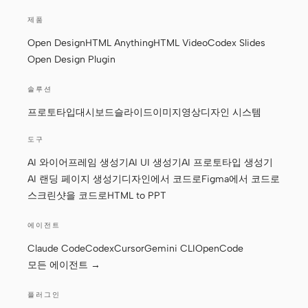
제품
Open Design
HTML Anything
HTML Video
Codex Slides
Open Design Plugin
솔루션
프로토타입
대시보드
슬라이드
이미지
영상
디자인 시스템
도구
AI 와이어프레임 생성기
AI UI 생성기
AI 프로토타입 생성기
AI 랜딩 페이지 생성기
디자인에서 코드로
Figma에서 코드로
스크린샷을 코드로
HTML to PPT
에이전트
Claude Code
Codex
Cursor
Gemini CLI
OpenCode
모든 에이전트 →
플러그인