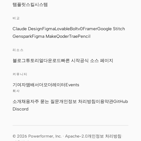
템플릿
스킬
시스템
비교
Claude Design
Figma
Lovable
Bolt
v0
Framer
Google Stitch
Genspark
Figma Make
Qoder
Trae
Pencil
리소스
블로그
튜토리얼
다운로드
빠른 시작
공식 소스 페이지
커뮤니티
기여자
앰배서더
모더레이터
Events
회사
소개
채용
자주 묻는 질문
개인정보 처리방침
이용약관
GitHub
Discord
© 2026 Powerformer, Inc. · Apache-2.0
개인정보 처리방침
·