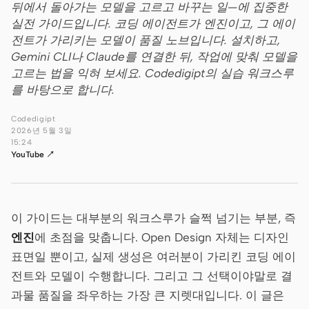
뒤에서 돌아가는 모델을 고르고 바꾸는 일—에 집중한
실전 가이드입니다. 코딩 에이전트가 엔진이고, 그 에이
Claude Code
전트가 가리키는 모델이 품질 노브입니다. 설치하고,
Gemini CLI나 Claude를 연결한 뒤, 작업에 맞춰 모델을
OpenCode
고르는 법을 익혀 보세요. Codedigipt의 실습 워크스루
Gemini CLI
를 바탕으로 합니다.
GitHub Copilot CLI
Codedigipt
2026년 5월 3일
Qwen Code
15:24
YouTube ↗
Grok Build
Kimi CLI
이 가이드는 대부분의 워크스루가 슬쩍 넘기는 부분, 즉
DeepSeek TUI
엔진
에 초점을 맞춥니다. Open Design 자체는 디자인
표면일 뿐이고, 실제 생성은 여러분이 가리킨 코딩 에이
Trae CLI
전트와 모델이 수행합니다. 그리고 그 선택이야말로 결
Aider
과물 품질을 좌우하는 가장 큰 지렛대입니다. 이 글은