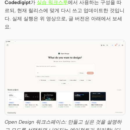
Codedigipt
가
실습 워크스루
에서 사용하는 구성을 따
Antigravity
르되, 현재 릴리스에 맞게 다시 쓰고 업데이트한 것입니
DeepSeek Reasonix
다. 실제 실행은 위 영상으로, 글 버전은 아래에서 보세
요.
Hermes
Devin for Terminal
Pi
Kiro CLI
Kilo
Mistral Vibe CLI
Qoder CLI
Open Design 워크스페이스: 만들고 싶은 것을 설명하
활용 사례
고 모드를 선택하면 나머지는 에이전트가 처리합니다.