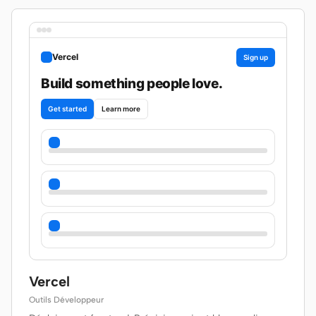
Vercel
Sign up
Build something people love.
Get started
Learn more
Vercel
Outils Développeur