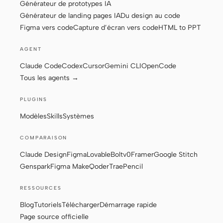
Générateur de prototypes IA
Générateur de landing pages IA
Du design au code
Figma vers code
Capture d’écran vers code
HTML to PPT
AGENT
Claude Code
Codex
Cursor
Gemini CLI
OpenCode
Tous les agents →
PLUGINS
Modèles
Skills
Systèmes
COMPARAISON
Claude Design
Figma
Lovable
Bolt
v0
Framer
Google Stitch
Genspark
Figma Make
Qoder
Trae
Pencil
RESSOURCES
Blog
Tutoriels
Télécharger
Démarrage rapide
Page source officielle