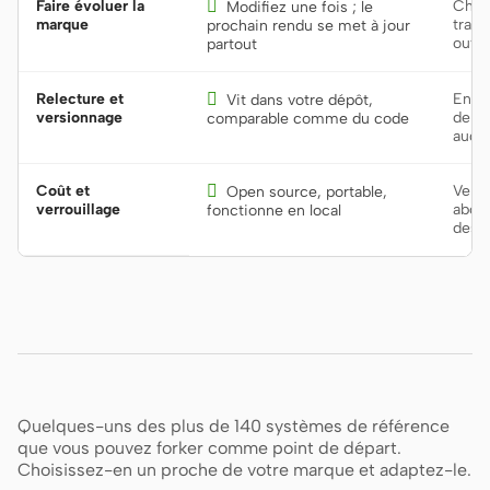
Faire évoluer la

Cher
Modifiez une fois ; le
marque
trave
prochain rendu se met à jour
outil
partout
Relecture et

Enfou
Vit dans votre dépôt,
versionnage
de de
comparable comme du code
audit
Coût et

Verro
Open source, portable,
verrouillage
abon
fonctionne en local
desi
Quelques-uns des plus de 140 systèmes de référence
que vous pouvez forker comme point de départ.
Choisissez-en un proche de votre marque et adaptez-le.