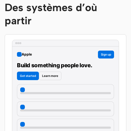
Des systèmes d’où
Télécharger
partir
Contributeurs
Ambassadeurs
Modérateurs
Events
Apple
Sign up
Discord
Discussions
Build something people love.
X
Get started
Learn more