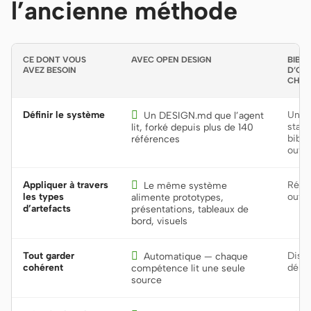
l’ancienne méthode
CE DONT VOUS
AVEC OPEN DESIGN
BIBL
AVEZ BESOIN
D’OUT
CHAR
Définir le système

Une 
Un DESIGN.md que l’agent
stati
lit, forké depuis plus de 140
bibli
références
outil
Appliquer à travers

Réim
Le même système
les types
outil
alimente prototypes,
d’artefacts
présentations, tableaux de
bord, visuels
Tout garder

Disci
Automatique — chaque
cohérent
dériv
compétence lit une seule
source