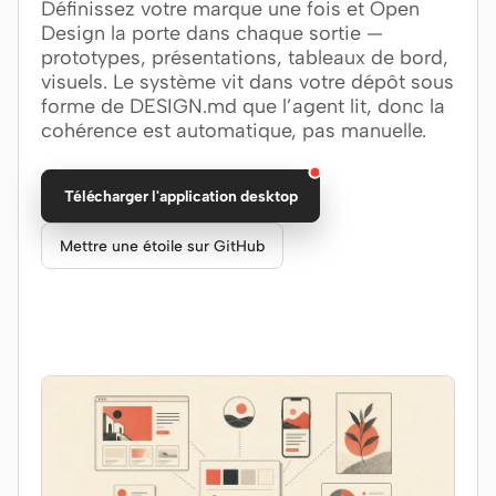
Définissez votre marque une fois et Open
Design la porte dans chaque sortie —
Claude Code
prototypes, présentations, tableaux de bord,
visuels. Le système vit dans votre dépôt sous
OpenCode
forme de DESIGN.md que l’agent lit, donc la
cohérence est automatique, pas manuelle.
Gemini CLI
GitHub Copilot CLI
Télécharger l'application desktop
Qwen Code
Mettre une étoile sur GitHub
Grok Build
Kimi CLI
DeepSeek TUI
Trae CLI
Aider