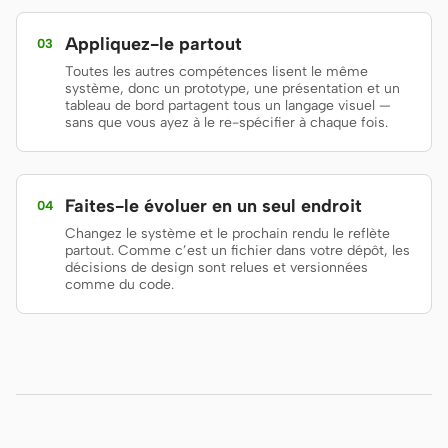
Du design au code
Figma vers code
Appliquez-le partout
03
Capture d’écran vers
HTML to PPT
Toutes les autres compétences lisent le même
code
système, donc un prototype, une présentation et un
tableau de bord partagent tous un langage visuel —
sans que vous ayez à le re-spécifier à chaque fois.
Modèles
Skills
Faites-le évoluer en un seul endroit
04
Systèmes
Changez le système et le prochain rendu le reflète
partout. Comme c’est un fichier dans votre dépôt, les
décisions de design sont relues et versionnées
comme du code.
Blog
Témoignages
Tutoriels
Comparaison