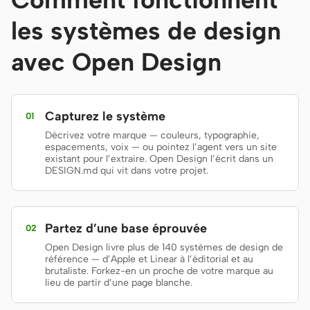
Prototype
Tableau de bord
les systèmes de design
Diapositives
Image
avec Open Design
Vidéo
Système de design
RÔLES
Capturez le système
01
Créateur solo
Designer
Décrivez votre marque — couleurs, typographie,
espacements, voix — ou pointez l’agent vers un site
Ingénierie
Product managers
existant pour l’extraire. Open Design l’écrit dans un
DESIGN.md qui vit dans votre projet.
Marketing
OUTILS
Partez d’une base éprouvée
02
Générateur de
Générateur d’UI IA
Open Design livre plus de 140 systèmes de design de
wireframes IA
référence — d’Apple et Linear à l’éditorial et au
brutaliste. Forkez-en un proche de votre marque au
Générateur de
Générateur de landing
lieu de partir d’une page blanche.
prototypes IA
pages IA