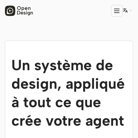

PRODUIT
Open Design
Un système de
HTML Anything
HTML Video
design, appliqué
Codex Slides
à tout ce que
Open Design Plugin
AGENT
crée votre agent
Codex
Cursor Agent