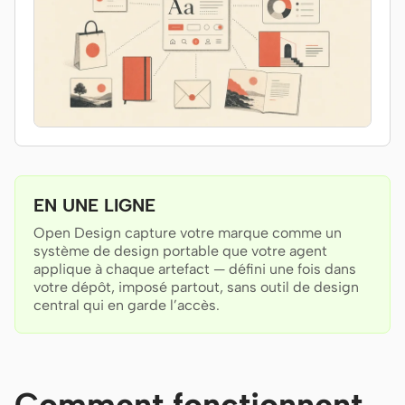
Antigravity
DeepSeek Reasonix
Hermes
Devin for Terminal
Pi
Kiro CLI
EN UNE LIGNE
Open Design capture votre marque comme un
Kilo
système de design portable que votre agent
applique à chaque artefact — défini une fois dans
Mistral Vibe CLI
votre dépôt, imposé partout, sans outil de design
central qui en garde l’accès.
Qoder CLI
Comment fonctionnent
CAS D’USAGE