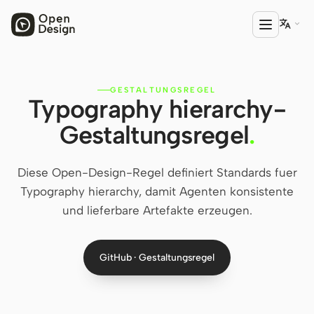

GESTALTUNGSREGEL
PRODUKT
Typography hierarchy-
Open Design
Gestaltungsregel
.
HTML Anything
Diese Open-Design-Regel definiert Standards fuer
HTML Video
Typography hierarchy, damit Agenten konsistente
Codex Slides
und lieferbare Artefakte erzeugen.
Open Design Plugin
GitHub · Gestaltungsregel
AGENT
Codex
Cursor Agent