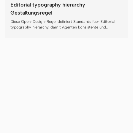
Antigravity
Editorial typography hierarchy-
Gestaltungsregel
DeepSeek Reasonix
Diese Open-Design-Regel definiert Standards fuer Editorial
typography hierarchy, damit Agenten konsistente und
Hermes
lieferbare Artefakte erzeugen.
Devin for Terminal
Pi
Kiro CLI
Kilo
Mistral Vibe CLI
Qoder CLI
ANWENDUNGSFÄLLE