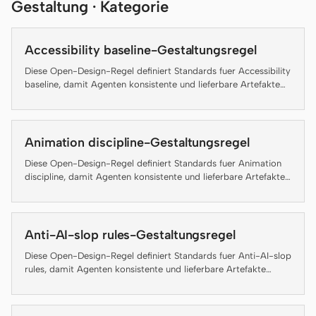
Gestaltung · Kategorie
Claude Code
Accessibility baseline-Gestaltungsregel
OpenCode
Diese Open-Design-Regel definiert Standards fuer Accessibility
baseline, damit Agenten konsistente und lieferbare Artefakte
Gemini CLI
erzeugen.
GitHub Copilot CLI
Animation discipline-Gestaltungsregel
Qwen Code
Diese Open-Design-Regel definiert Standards fuer Animation
Grok Build
discipline, damit Agenten konsistente und lieferbare Artefakte
erzeugen.
Kimi CLI
Anti-AI-slop rules-Gestaltungsregel
DeepSeek TUI
Diese Open-Design-Regel definiert Standards fuer Anti-AI-slop
Trae CLI
rules, damit Agenten konsistente und lieferbare Artefakte
erzeugen.
Aider