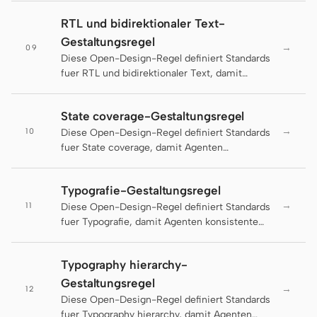
Prototyp
Dashboard
RTL und bidirektionaler Text-
Gestaltungsregel
Slides
Bild
→
09
Diese Open-Design-Regel definiert Standards
fuer RTL und bidirektionaler Text, damit
Video
Designsystem
Agenten konsistente und lieferbare Artefakte
erzeugen.
ROLLEN
State coverage-Gestaltungsregel
Solo-Builder
Designer
→
10
Diese Open-Design-Regel definiert Standards
fuer State coverage, damit Agenten
Engineering
Produktmanager
konsistente und lieferbare Artefakte erzeugen.
Marketing
Typografie-Gestaltungsregel
→
11
Diese Open-Design-Regel definiert Standards
TOOLS
fuer Typografie, damit Agenten konsistente
KI-Wireframe-
KI-UI-Generator
und lieferbare Artefakte erzeugen.
Generator
Typography hierarchy-
KI-Prototyp-Generator
KI-Landingpage-
Gestaltungsregel
→
12
Generator
Diese Open-Design-Regel definiert Standards
fuer Typography hierarchy, damit Agenten