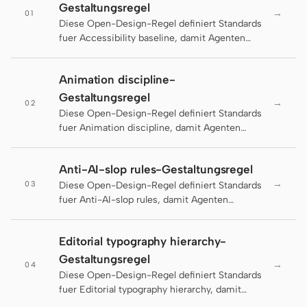
Gestaltungsregel
→
01
Diese Open-Design-Regel definiert Standards
Claude Code
fuer Accessibility baseline, damit Agenten
konsistente und lieferbare Artefakte erzeugen.
OpenCode
Animation discipline-
Gemini CLI
Gestaltungsregel
→
02
GitHub Copilot CLI
Diese Open-Design-Regel definiert Standards
fuer Animation discipline, damit Agenten
Qwen Code
konsistente und lieferbare Artefakte erzeugen.
Anti-AI-slop rules-Gestaltungsregel
Grok Build
→
03
Diese Open-Design-Regel definiert Standards
Kimi CLI
fuer Anti-AI-slop rules, damit Agenten
konsistente und lieferbare Artefakte erzeugen.
DeepSeek TUI
Editorial typography hierarchy-
Trae CLI
Gestaltungsregel
→
04
Diese Open-Design-Regel definiert Standards
Aider
fuer Editorial typography hierarchy, damit
Agenten konsistente und lieferbare Artefakte