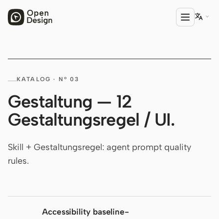

PRODUKT
KATALOG · Nº 03
Open Design
Gestaltung — 12
HTML Anything
Gestaltungsregel / UI.
HTML Video
Codex Slides
Skill + Gestaltungsregel: agent prompt quality
rules.
Open Design Plugin
AGENT
Codex
Accessibility baseline-
Cursor Agent