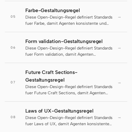
Antigravity
erzeugen.
Farbe-Gestaltungsregel
DeepSeek Reasonix
→
05
Diese Open-Design-Regel definiert Standards
fuer Farbe, damit Agenten konsistente und
Hermes
lieferbare Artefakte erzeugen.
Devin for Terminal
Form validation-Gestaltungsregel
→
06
Diese Open-Design-Regel definiert Standards
Pi
fuer Form validation, damit Agenten
konsistente und lieferbare Artefakte erzeugen.
Kiro CLI
Future Craft Sections-
Kilo
Gestaltungsregel
→
07
Diese Open-Design-Regel definiert Standards
Mistral Vibe CLI
fuer Future Craft Sections, damit Agenten
konsistente und lieferbare Artefakte erzeugen.
Qoder CLI
Laws of UX-Gestaltungsregel
→
08
Diese Open-Design-Regel definiert Standards
fuer Laws of UX, damit Agenten konsistente
und lieferbare Artefakte erzeugen.
ANWENDUNGSFÄLLE