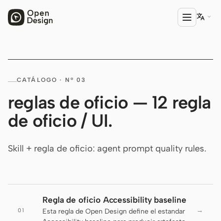

PRODUCTO
CATÁLOGO · Nº 03
Open Design
reglas de oficio — 12 regla
HTML Anything
de oficio / UI.
HTML Video
Codex Slides
Skill + regla de oficio: agent prompt quality rules.
Open Design Plugin
AGENTE
Codex
Regla de oficio Accessibility baseline
→
01
Esta regla de Open Design define el estandar
Cursor Agent