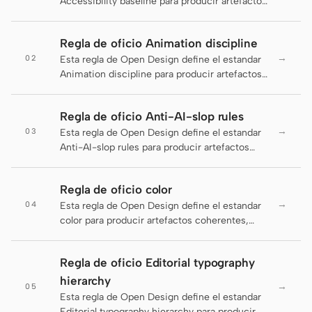
Accessibility baseline para producir artefactos
coherentes, legibles y entregables.
Claude Code
Regla de oficio Animation discipline
OpenCode
→
02
Esta regla de Open Design define el estandar
Animation discipline para producir artefactos
Gemini CLI
coherentes, legibles y entregables.
GitHub Copilot CLI
Regla de oficio Anti-AI-slop rules
→
03
Esta regla de Open Design define el estandar
Qwen Code
Anti-AI-slop rules para producir artefactos
coherentes, legibles y entregables.
Grok Build
Regla de oficio color
Kimi CLI
→
04
Esta regla de Open Design define el estandar
color para producir artefactos coherentes,
DeepSeek TUI
legibles y entregables.
Trae CLI
Regla de oficio Editorial typography
hierarchy
→
05
Aider
Esta regla de Open Design define el estandar
Editorial typography hierarchy para producir