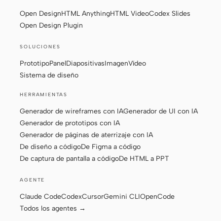
De diseño a código
De Figma a código
Open Design
HTML Anything
HTML Video
Codex Slides
Open Design Plugin
De captura de pantalla a
De HTML a PPT
código
SOLUCIONES
Prototipo
Panel
Diapositivas
Imagen
Vídeo
Sistema de diseño
Plantillas
Skills
HERRAMIENTAS
Generador de wireframes con IA
Generador de UI con IA
Sistemas
Generador de prototipos con IA
Generador de páginas de aterrizaje con IA
De diseño a código
De Figma a código
De captura de pantalla a código
De HTML a PPT
AGENTE
Blog
Casos de éxito
Claude Code
Codex
Cursor
Gemini CLI
OpenCode
Tutoriales
Comparar
Todos los agentes →