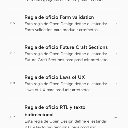
Antigravity
artefactos coherentes, legibles y entregables.
DeepSeek Reasonix
Regla de oficio Form validation
→
06
Esta regla de Open Design define el estandar
Hermes
Form validation para producir artefactos
coherentes, legibles y entregables.
Devin for Terminal
Regla de oficio Future Craft Sections
Pi
→
07
Esta regla de Open Design define el estandar
Future Craft Sections para producir artefactos
Kiro CLI
coherentes, legibles y entregables.
Kilo
Regla de oficio Laws of UX
→
08
Esta regla de Open Design define el estandar
Mistral Vibe CLI
Laws of UX para producir artefactos
coherentes, legibles y entregables.
Qoder CLI
Regla de oficio RTL y texto
bidireccional
→
09
Esta regla de Open Design define el estandar
CASOS DE USO
RTL y texto bidireccional para producir