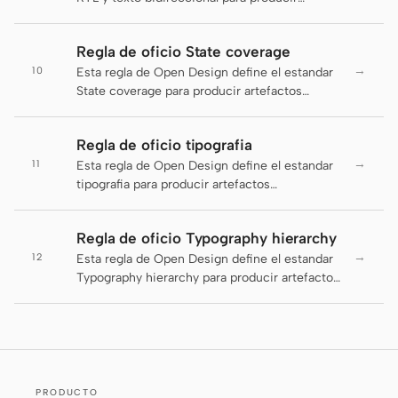
artefactos coherentes, legibles y entregables.
Prototipo
Panel
Regla de oficio State coverage
Diapositivas
Imagen
→
10
Esta regla de Open Design define el estandar
State coverage para producir artefactos
Vídeo
Sistema de diseño
coherentes, legibles y entregables.
ROLES
Regla de oficio tipografia
Creador en solitario
Diseñador
→
11
Esta regla de Open Design define el estandar
tipografia para producir artefactos
Ingeniería
Product Managers
coherentes, legibles y entregables.
Marketing
Regla de oficio Typography hierarchy
→
12
Esta regla de Open Design define el estandar
HERRAMIENTAS
Typography hierarchy para producir artefactos
Generador de
Generador de UI con IA
coherentes, legibles y entregables.
wireframes con IA
Generador de prototipos
Generador de páginas
con IA
de aterrizaje con IA
PRODUCTO