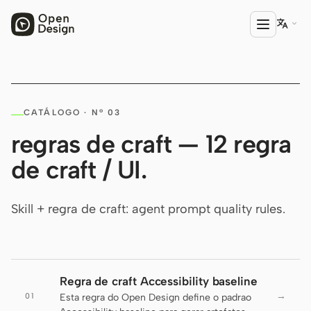

PRODUTO
CATÁLOGO · Nº 03
Open Design
regras de craft — 12 regra
HTML Anything
de craft / UI.
HTML Video
Codex Slides
Skill + regra de craft: agent prompt quality rules.
Open Design Plugin
AGENTE
Codex
Regra de craft Accessibility baseline
→
01
Esta regra do Open Design define o padrao
Cursor Agent