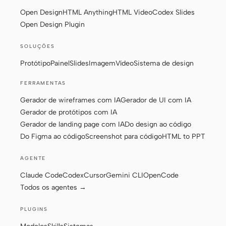
Do design ao código
Do Figma ao código
Open Design
HTML Anything
HTML Video
Codex Slides
Open Design Plugin
Screenshot para código
HTML to PPT
SOLUÇÕES
Protótipo
Painel
Slides
Imagem
Vídeo
Sistema de design
Modelos
Skills
FERRAMENTAS
Gerador de wireframes com IA
Gerador de UI com IA
Sistemas
Gerador de protótipos com IA
Gerador de landing page com IA
Do design ao código
Do Figma ao código
Screenshot para código
HTML to PPT
AGENTE
Claude Code
Codex
Cursor
Gemini CLI
OpenCode
Blog
Casos de sucesso
Todos os agentes →
Tutoriais
Comparar
PLUGINS
Baixar