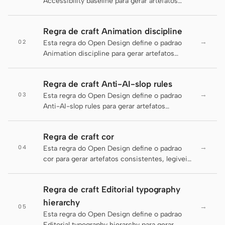
Accessibility baseline para gerar artefatos
consistentes, legiveis e entregaveis.
Claude Code
Regra de craft Animation discipline
OpenCode
→
02
Esta regra do Open Design define o padrao
Animation discipline para gerar artefatos
Gemini CLI
consistentes, legiveis e entregaveis.
GitHub Copilot CLI
Regra de craft Anti-AI-slop rules
→
03
Esta regra do Open Design define o padrao
Qwen Code
Anti-AI-slop rules para gerar artefatos
consistentes, legiveis e entregaveis.
Grok Build
Regra de craft cor
Kimi CLI
→
04
Esta regra do Open Design define o padrao
cor para gerar artefatos consistentes, legiveis
DeepSeek TUI
e entregaveis.
Trae CLI
Regra de craft Editorial typography
hierarchy
→
05
Aider
Esta regra do Open Design define o padrao
Editorial typography hierarchy para gerar