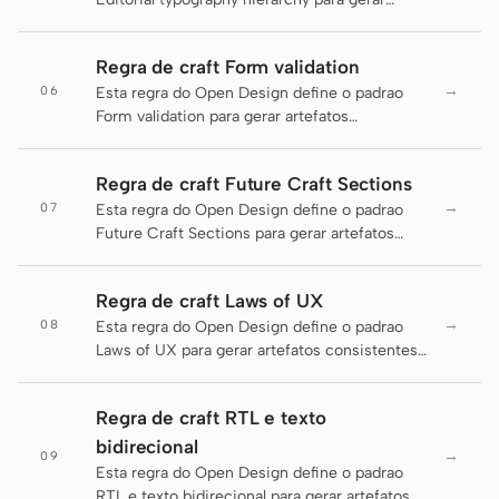
Antigravity
artefatos consistentes, legiveis e entregaveis.
DeepSeek Reasonix
Regra de craft Form validation
→
06
Esta regra do Open Design define o padrao
Hermes
Form validation para gerar artefatos
consistentes, legiveis e entregaveis.
Devin for Terminal
Regra de craft Future Craft Sections
Pi
→
07
Esta regra do Open Design define o padrao
Future Craft Sections para gerar artefatos
Kiro CLI
consistentes, legiveis e entregaveis.
Kilo
Regra de craft Laws of UX
→
08
Esta regra do Open Design define o padrao
Mistral Vibe CLI
Laws of UX para gerar artefatos consistentes,
legiveis e entregaveis.
Qoder CLI
Regra de craft RTL e texto
bidirecional
→
09
Esta regra do Open Design define o padrao
CASOS DE USO
RTL e texto bidirecional para gerar artefatos