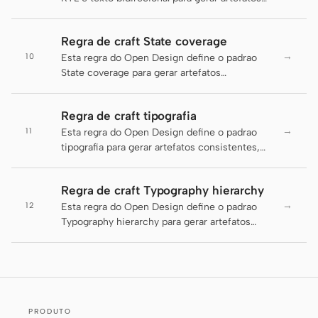
consistentes, legiveis e entregaveis.
Protótipo
Painel
Regra de craft State coverage
Slides
Imagem
→
10
Esta regra do Open Design define o padrao
State coverage para gerar artefatos
Vídeo
Sistema de design
consistentes, legiveis e entregaveis.
FUNÇÕES
Regra de craft tipografia
Criador solo
Designer
→
11
Esta regra do Open Design define o padrao
tipografia para gerar artefatos consistentes,
Engenharia
Product Managers
legiveis e entregaveis.
Marketing
Regra de craft Typography hierarchy
→
12
Esta regra do Open Design define o padrao
FERRAMENTAS
Typography hierarchy para gerar artefatos
Gerador de wireframes
Gerador de UI com IA
consistentes, legiveis e entregaveis.
com IA
Gerador de protótipos
Gerador de landing page
com IA
com IA
PRODUTO