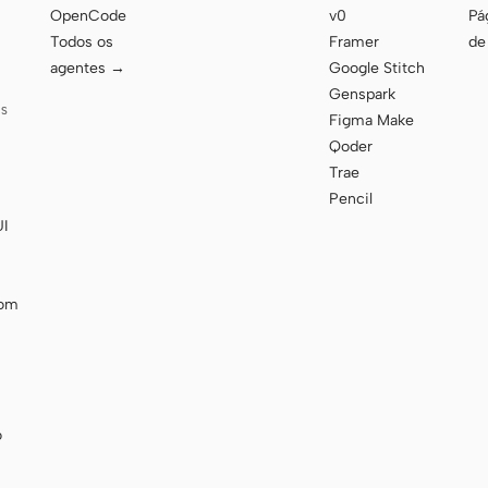
OpenCode
v0
Pág
Todos os
Framer
de
agentes →
Google Stitch
Genspark
AS
Figma Make
Qoder
Trae
Pencil
UI
com
o