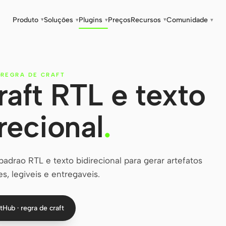
Produto
Soluções
Plugins
Preços
Recursos
Comunidade
▾
▾
▾
▾
▾
REGRA DE CRAFT
raft RTL e texto
recional
.
adrao RTL e texto bidirecional para gerar artefatos
s, legiveis e entregaveis.
tHub · regra de craft