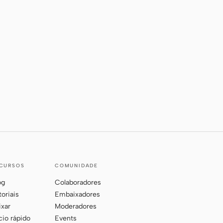
CURSOS
COMUNIDADE
og
Colaboradores
toriais
Embaixadores
ixar
Moderadores
ício rápido
Events