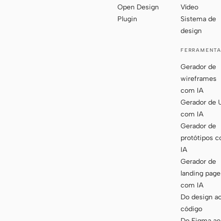
Open Design
Vídeo
Plugin
Sistema de
design
FERRAMENT
Gerador de
wireframes
com IA
Gerador de 
com IA
Gerador de
protótipos 
IA
Gerador de
landing page
com IA
Do design a
código
Do Figma ao