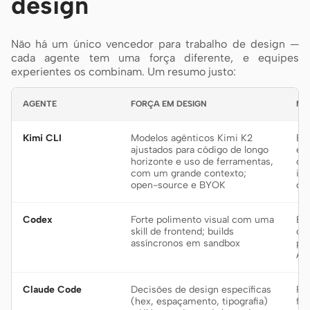
design
Não há um único vencedor para trabalho de design —
cada agente tem uma força diferente, e equipes
experientes os combinam. Um resumo justo:
AGENTE
FORÇA EM DESIGN
ME
Kimi CLI
Modelos agênticos Kimi K2
Bui
ajustados para código de longo
et
horizonte e uso de ferramentas,
de
com um grande contexto;
int
open-source e BYOK
de 
Codex
Forte polimento visual com uma
Bui
skill de frontend; builds
de
assíncronos em sandbox
po
AG
Claude Code
Decisões de design específicas
Ra
(hex, espaçamento, tipografia)
fr