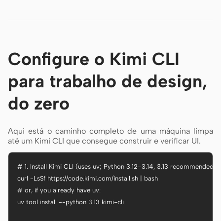
Configure o Kimi CLI
para trabalho de design,
do zero
Aqui está o caminho completo de uma máquina limpa
até um Kimi CLI que consegue construir e verificar UI.
# 1. Install Kimi CLI (uses uv; Python 3.12–3.14, 3.13 recommended)

curl -LsSf https://code.kimi.com/install.sh | bash

# or, if you already have uv:

uv tool install --python 3.13 kimi-cli
