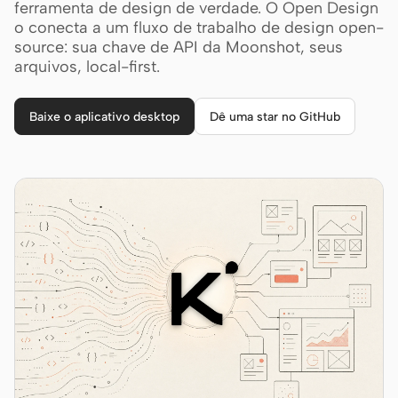
Cursor Agent
ferramenta de design de verdade. O Open Design
o conecta a um fluxo de trabalho de design open-
Claude Code
source: sua chave de API da Moonshot, seus
arquivos, local-first.
OpenCode
Gemini CLI
Baixe o aplicativo desktop
Dê uma star no GitHub
GitHub Copilot CLI
Qwen Code
Grok Build
Kimi CLI
DeepSeek TUI
Trae CLI
Aider