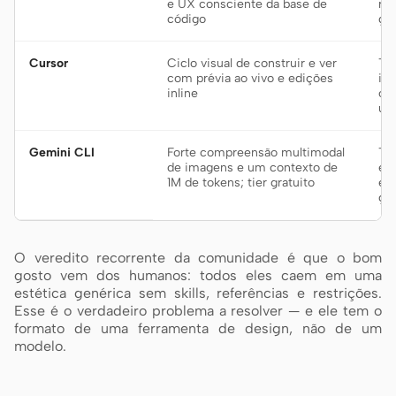
e UX consciente da base de
re
código
gr
Cursor
Ciclo visual de construir e ver
Tra
com prévia ao vivo e edições
ite
inline
ob
um
Gemini CLI
Forte compreensão multimodal
Tra
de imagens e um contexto de
em
1M de tokens; tier gratuito
e 
gr
O veredito recorrente da comunidade é que o bom
gosto vem dos humanos: todos eles caem em uma
estética genérica sem skills, referências e restrições.
Esse é o verdadeiro problema a resolver — e ele tem o
formato de uma ferramenta de design, não de um
modelo.