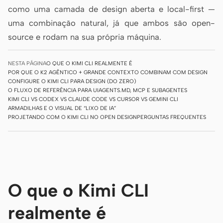
como uma camada de design aberta e local-first —
Do design ao código
Do Figma ao código
uma combinação natural, já que ambos são open-
Screenshot para código
HTML to PPT
source e rodam na sua própria máquina.
NESTA PÁGINA
O QUE O KIMI CLI REALMENTE É
POR QUE O K2 AGÊNTICO + GRANDE CONTEXTO COMBINAM COM DESIGN
Modelos
Skills
CONFIGURE O KIMI CLI PARA DESIGN (DO ZERO)
O FLUXO DE REFERÊNCIA PARA UI
AGENTS.MD, MCP E SUBAGENTES
KIMI CLI VS CODEX VS CLAUDE CODE VS CURSOR VS GEMINI CLI
Sistemas
ARMADILHAS E O VISUAL DE “LIXO DE IA”
PROJETANDO COM O KIMI CLI NO OPEN DESIGN
PERGUNTAS FREQUENTES
Blog
Casos de sucesso
O que o Kimi CLI
Tutoriais
Comparar
realmente é
Baixar