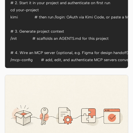
# 2. Start it in your project and authenticate on first run

cd your-project

kimi              # then run /login: OAuth via Kimi Code, or paste a Mo
# 3. Generate project context

/init             # scaffolds an AGENTS.md for this project

# 4. Wire an MCP server (optional, e.g. Figma for design handoff)

/mcp-config       # add, edit, and authenticate MCP servers conversa