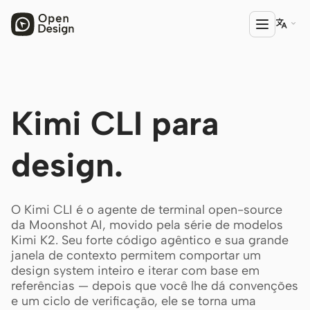

PRODUTO
Kimi CLI para
Open Design
HTML Anything
design.
HTML Video
Codex Slides
O Kimi CLI é o agente de terminal open-source
da Moonshot AI, movido pela série de modelos
Open Design Plugin
Kimi K2. Seu forte código agêntico e sua grande
janela de contexto permitem comportar um
AGENTE
design system inteiro e iterar com base em
Codex
referências — depois que você lhe dá convenções
e um ciclo de verificação, ele se torna uma