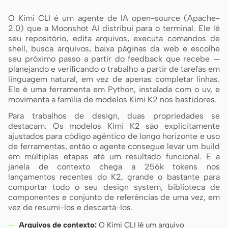
O Kimi CLI é um agente de IA open-source (Apache-
2.0) que a Moonshot AI distribui para o terminal. Ele lê
seu repositório, edita arquivos, executa comandos de
Colaboradores
Embaixadores
shell, busca arquivos, baixa páginas da web e escolhe
seu próximo passo a partir do feedback que recebe —
planejando e verificando o trabalho a partir de tarefas em
Moderadores
Events
linguagem natural, em vez de apenas completar linhas.
Ele é uma ferramenta em Python, instalada com o uv, e
Discord
Discussions
movimenta a família de modelos Kimi K2 nos bastidores.
X
Para trabalhos de design, duas propriedades se
destacam. Os modelos Kimi K2 são explicitamente
ajustados para código agêntico de longo horizonte e uso
de ferramentas, então o agente consegue levar um build
em múltiplas etapas até um resultado funcional. E a
janela de contexto chega a 256k tokens nos
lançamentos recentes do K2, grande o bastante para
comportar todo o seu design system, biblioteca de
componentes e conjunto de referências de uma vez, em
vez de resumi-los e descartá-los.
Arquivos de contexto:
O Kimi CLI lê um arquivo