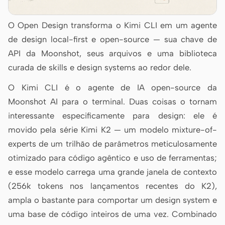
Antigravity
O Open Design transforma o Kimi CLI em um agente
DeepSeek Reasonix
de design local-first e open-source — sua chave de
Hermes
API da Moonshot, seus arquivos e uma biblioteca
curada de skills e design systems ao redor dele.
Devin for Terminal
O Kimi CLI é o agente de IA open-source da
Pi
Moonshot AI para o terminal. Duas coisas o tornam
Kiro CLI
interessante especificamente para design: ele é
movido pela série Kimi K2 — um modelo mixture-of-
Kilo
experts de um trilhão de parâmetros meticulosamente
Mistral Vibe CLI
otimizado para código agêntico e uso de ferramentas;
e esse modelo carrega uma grande janela de contexto
Qoder CLI
(256k tokens nos lançamentos recentes do K2),
ampla o bastante para comportar um design system e
uma base de código inteiros de uma vez. Combinado
CASOS DE USO