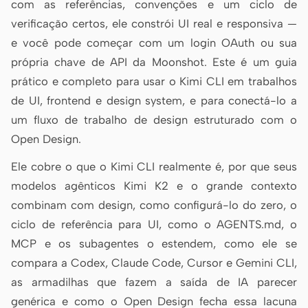
com as referências, convenções e um ciclo de
Protótipo
Painel
verificação certos, ele constrói UI real e responsiva —
e você pode começar com um login OAuth ou sua
Slides
Imagem
própria chave de API da Moonshot. Este é um guia
Vídeo
Sistema de design
prático e completo para usar o Kimi CLI em trabalhos
de UI, frontend e design system, e para conectá-lo a
FUNÇÕES
um fluxo de trabalho de design estruturado com o
Criador solo
Designer
Open Design.
Engenharia
Product Managers
Ele cobre o que o Kimi CLI realmente é, por que seus
Marketing
modelos agênticos Kimi K2 e o grande contexto
combinam com design, como configurá-lo do zero, o
FERRAMENTAS
ciclo de referência para UI, como o AGENTS.md, o
Gerador de wireframes
Gerador de UI com IA
MCP e os subagentes o estendem, como ele se
com IA
compara a Codex, Claude Code, Cursor e Gemini CLI,
Gerador de protótipos
Gerador de landing page
as armadilhas que fazem a saída de IA parecer
com IA
com IA
genérica e como o Open Design fecha essa lacuna