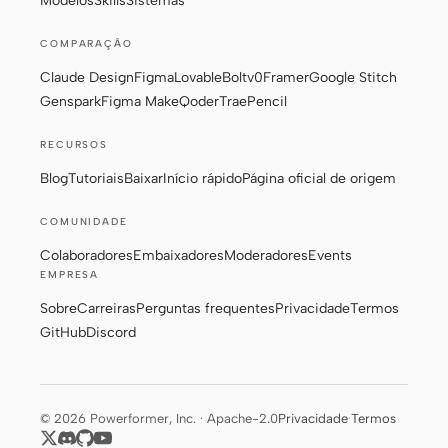
Modelos
Skills
Sistemas
COMPARAÇÃO
Claude Design
Figma
Lovable
Bolt
v0
Framer
Google Stitch
Genspark
Figma Make
Qoder
Trae
Pencil
RECURSOS
Blog
Tutoriais
Baixar
Início rápido
Página oficial de origem
COMUNIDADE
Colaboradores
Embaixadores
Moderadores
Events
EMPRESA
Sobre
Carreiras
Perguntas frequentes
Privacidade
Termos
GitHub
Discord
© 2026 Powerformer, Inc. · Apache-2.0
Privacidade
·
Termos