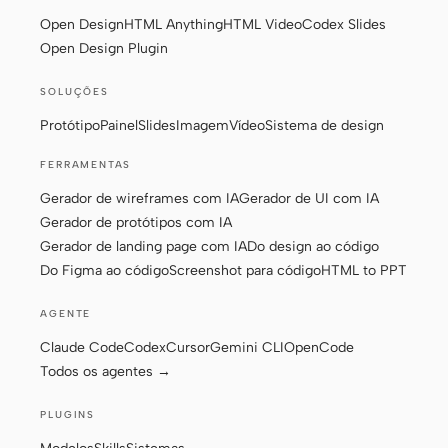
Open Design
HTML Anything
HTML Video
Codex Slides
Open Design Plugin
SOLUÇÕES
Protótipo
Painel
Slides
Imagem
Vídeo
Sistema de design
FERRAMENTAS
Gerador de wireframes com IA
Gerador de UI com IA
Gerador de protótipos com IA
Gerador de landing page com IA
Do design ao código
Do Figma ao código
Screenshot para código
HTML to PPT
AGENTE
Claude Code
Codex
Cursor
Gemini CLI
OpenCode
Todos os agentes →
PLUGINS