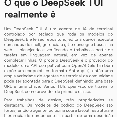
O que o DeepSeek TUI
realmente é
Colaboradores
Embaixadores
Um DeepSeek TUI é um agente de IA de terminal
controlado por teclado que roda os modelos do
Moderadores
Events
DeepSeek. Ele lê seu repositório, edita arquivos, executa
comandos de shell, gerencia o git e consegue buscar na
Discord
Discussions
web — planejando e verificando o trabalho a partir de
tarefas em linguagem natural, em vez de apenas
X
completar linhas. O próprio DeepSeek é o provedor do
modelo: uma API compatível com OpenAI (ele também
expõe um endpoint em formato Anthropic), então uma
ampla variedade de agentes de terminal da comunidade
pode ser apontada para o DeepSeek definindo uma base
URL e uma chave. Vários TUIs open-source trazem o
DeepSeek como provedor de primeira classe.
Para trabalhos de design, três propriedades se
destacam. Os modelos de código do DeepSeek são
fortes, então o agente raciocina sobre layout, estrutura e
hierarquia de componentes a partir de uma descrição