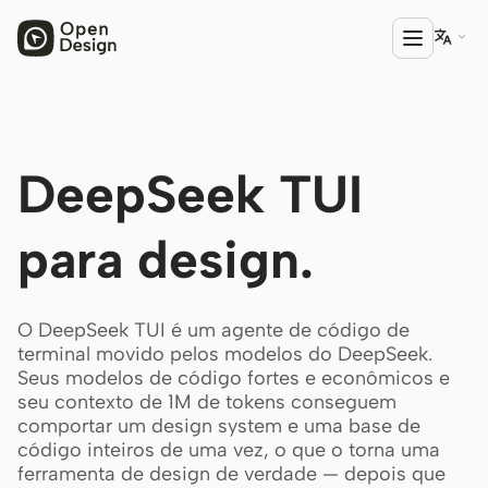

PRODUTO
DeepSeek TUI
Open Design
HTML Anything
para design.
HTML Video
Codex Slides
O DeepSeek TUI é um agente de código de
terminal movido pelos modelos do DeepSeek.
Open Design Plugin
Seus modelos de código fortes e econômicos e
seu contexto de 1M de tokens conseguem
AGENTE
comportar um design system e uma base de
Codex
código inteiros de uma vez, o que o torna uma
ferramenta de design de verdade — depois que