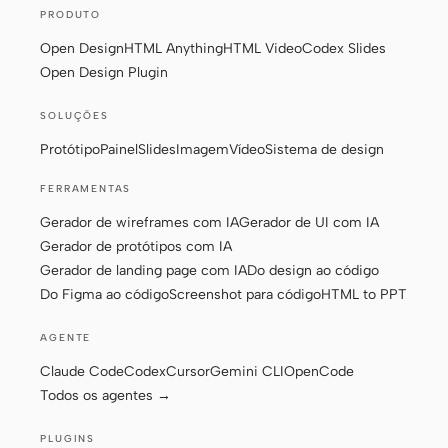
PRODUTO
Open Design
HTML Anything
HTML Video
Codex Slides
Open Design Plugin
SOLUÇÕES
Protótipo
Painel
Slides
Imagem
Vídeo
Sistema de design
FERRAMENTAS
Gerador de wireframes com IA
Gerador de UI com IA
Gerador de protótipos com IA
Gerador de landing page com IA
Do design ao código
Do Figma ao código
Screenshot para código
HTML to PPT
AGENTE
Claude Code
Codex
Cursor
Gemini CLI
OpenCode
Todos os agentes →
PLUGINS