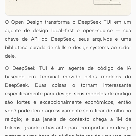
Antigravity
DeepSeek Reasonix
O Open Design transforma o DeepSeek TUI em um
Hermes
agente de design local-first e open-source — sua
chave de API do DeepSeek, seus arquivos e uma
Devin for Terminal
biblioteca curada de skills e design systems ao redor
Pi
dele.
O DeepSeek TUI é um agente de código de IA
Kiro CLI
baseado em terminal movido pelos modelos do
Kilo
DeepSeek. Duas coisas o tornam interessante
especificamente para design: seus modelos de código
Mistral Vibe CLI
são fortes e excepcionalmente econômicos, então
Qoder CLI
você pode iterar agressivamente sem ficar de olho no
relógio; e sua janela de contexto chega a 1M de
tokens, grande o bastante para comportar um design
CASOS DE USO