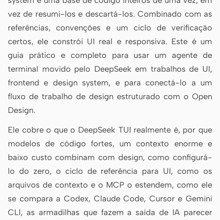
system e uma base de código inteiros de uma vez, em
vez de resumi-los e descartá-los. Combinado com as
Protótipo
Painel
referências, convenções e um ciclo de verificação
Slides
Imagem
certos, ele constrói UI real e responsiva. Este é um
guia prático e completo para usar um agente de
Vídeo
Sistema de design
terminal movido pelo DeepSeek em trabalhos de UI,
FUNÇÕES
frontend e design system, e para conectá-lo a um
Criador solo
Designer
fluxo de trabalho de design estruturado com o Open
Design.
Engenharia
Product Managers
Ele cobre o que o DeepSeek TUI realmente é, por que
Marketing
modelos de código fortes, um contexto enorme e
FERRAMENTAS
baixo custo combinam com design, como configurá-
Gerador de wireframes
Gerador de UI com IA
lo do zero, o ciclo de referência para UI, como os
com IA
arquivos de contexto e o MCP o estendem, como ele
Gerador de protótipos
Gerador de landing page
se compara a Codex, Claude Code, Cursor e Gemini
com IA
com IA
CLI, as armadilhas que fazem a saída de IA parecer