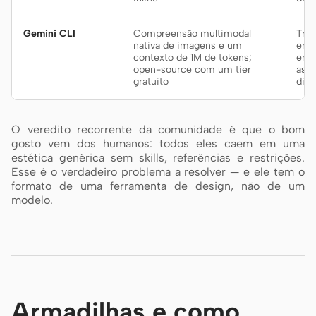
Gemini CLI
Compreensão multimodal
Trab
nativa de imagens e um
em c
contexto de 1M de tokens;
em q
open-source com um tier
as r
gratuito
dir
O veredito recorrente da comunidade é que o bom
gosto vem dos humanos: todos eles caem em uma
estética genérica sem skills, referências e restrições.
Esse é o verdadeiro problema a resolver — e ele tem o
formato de uma ferramenta de design, não de um
modelo.
Armadilhas e como