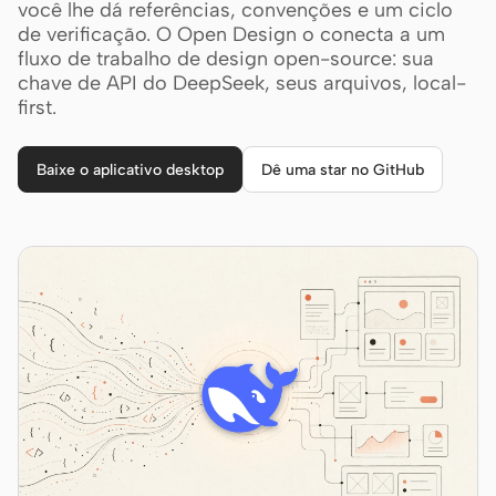
Cursor Agent
você lhe dá referências, convenções e um ciclo
de verificação. O Open Design o conecta a um
Claude Code
fluxo de trabalho de design open-source: sua
chave de API do DeepSeek, seus arquivos, local-
OpenCode
first.
Gemini CLI
Baixe o aplicativo desktop
Dê uma star no GitHub
GitHub Copilot CLI
Qwen Code
Grok Build
Kimi CLI
DeepSeek TUI
Trae CLI
Aider