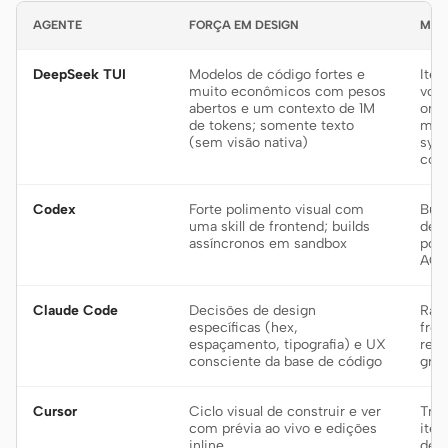
AGENTE
FORÇA EM DESIGN
MEL
DeepSeek TUI
Modelos de código fortes e
Iter
muito econômicos com pesos
vol
abertos e um contexto de 1M
orça
de tokens; somente texto
man
(sem visão nativa)
syst
con
Codex
Forte polimento visual com
Buil
uma skill de frontend; builds
dele
assíncronos em sandbox
port
AGE
Claude Code
Decisões de design
Raci
específicas (hex,
fron
espaçamento, tipografia) e UX
refa
consciente da base de código
gran
Cursor
Ciclo visual de construir e ver
Trab
com prévia ao vivo e edições
iter
inline
den