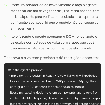
Rode um servidor de desenvolvimento e faça o agente
renderizar em um navegador real, redimensionando para
os breakpoints para verificar o resultado — é aqui que a
verificação acontece, já que o modelo não consegue ver
a imagem em si.
Itere fazendo o agente comparar o DOM renderizado e
os estilos computados de volta com a spec que você
descreveu — não apenas confirmar que ela compila.
Descreva o alvo com precisão e dê restrições concretas:
# in the agent's prompt:

> Implement this design in React + Vite + Tailwind + TypeScript.

  Layout: two-column dashboard, 240px sidebar, 24px gutters,

  card grid at 3/2/1 columns for desktop/tablet/mobile.

  Reuse my existing design-system components and tokens from the

  context file. Match spacing, layout, and hierarchy; make it responsive
  Run the dev server, render it in the browser, and iterate against the
