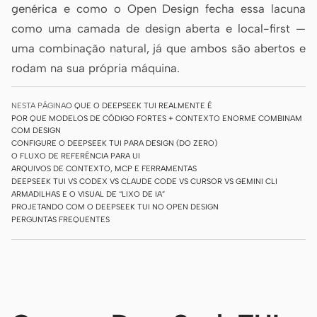
genérica e como o Open Design fecha essa lacuna
Do design ao código
Do Figma ao código
como uma camada de design aberta e local-first —
Screenshot para código
HTML to PPT
uma combinação natural, já que ambos são abertos e
rodam na sua própria máquina.
NESTA PÁGINA
O QUE O DEEPSEEK TUI REALMENTE É
Modelos
Skills
POR QUE MODELOS DE CÓDIGO FORTES + CONTEXTO ENORME COMBINAM
COM DESIGN
CONFIGURE O DEEPSEEK TUI PARA DESIGN (DO ZERO)
Sistemas
O FLUXO DE REFERÊNCIA PARA UI
ARQUIVOS DE CONTEXTO, MCP E FERRAMENTAS
DEEPSEEK TUI VS CODEX VS CLAUDE CODE VS CURSOR VS GEMINI CLI
ARMADILHAS E O VISUAL DE “LIXO DE IA”
PROJETANDO COM O DEEPSEEK TUI NO OPEN DESIGN
PERGUNTAS FREQUENTES
Blog
Casos de sucesso
Tutoriais
Comparar
Baixar