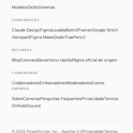
Modelos
Skills
Sistemas
COMPARAÇÃO
Claude Design
Figma
Lovable
Bolt
v0
Framer
Google Stitch
Genspark
Figma Make
Qoder
Trae
Pencil
RECURSOS
Blog
Tutoriais
Baixar
Início rápido
Página oficial de origem
COMUNIDADE
Colaboradores
Embaixadores
Moderadores
Events
EMPRESA
Sobre
Carreiras
Perguntas frequentes
Privacidade
Termos
GitHub
Discord
© 2026 Powerformer, Inc. · Apache-2.0
Privacidade
·
Termos