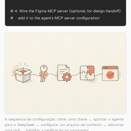
# 4. Wire the Figma MCP server (optional, for design handoff)

#    add it to the agent's MCP server configuration
A sequência de configuração: obter uma chave → apontar o agente
para o DeepSeek → configurar um arquivo de contexto → adicionar
uma skill → habilitar a verificação no navegador.