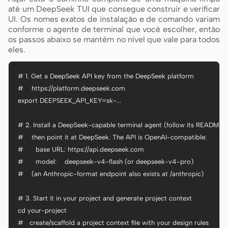
até um DeepSeek TUI que consegue construir e verificar
UI. Os nomes exatos de instalação e de comando variam
conforme o agente de terminal que você escolher, então
os passos abaixo se mantêm no nível que vale para todos
eles.
# 1. Get a DeepSeek API key from the DeepSeek platform

#    https://platform.deepseek.com

export DEEPSEEK_API_KEY=sk-...

# 2. Install a DeepSeek-capable terminal agent (follow its README),

#    then point it at DeepSeek. The API is OpenAI-compatible:

#      base URL: https://api.deepseek.com

#      model:    deepseek-v4-flash (or deepseek-v4-pro)

#    (an Anthropic-format endpoint also exists at /anthropic)

# 3. Start it in your project and generate project context

cd your-project

#   create/scaffold a project context file with your design rules
