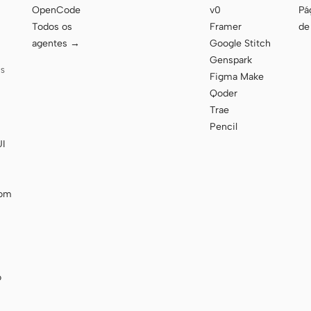
OpenCode
v0
Pág
Todos os
Framer
de
agentes →
Google Stitch
Genspark
AS
Figma Make
Qoder
Trae
Pencil
UI
com
o