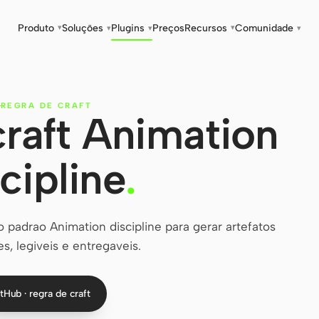
Produto
Soluções
Plugins
Preços
Recursos
Comunidade
▾
▾
▾
▾
▾
REGRA DE CRAFT
craft Animation
cipline
.
 padrao Animation discipline para gerar artefatos
s, legiveis e entregaveis.
tHub · regra de craft