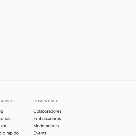
CURSOS
COMUNIDADE
og
Colaboradores
toriais
Embaixadores
ixar
Moderadores
ício rápido
Events