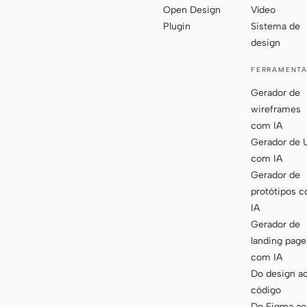
Open Design
Vídeo
Plugin
Sistema de
design
FERRAMENT
Gerador de
wireframes
com IA
Gerador de 
com IA
Gerador de
protótipos 
IA
Gerador de
landing page
com IA
Do design a
código
Do Figma ao