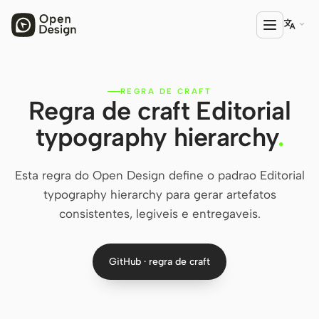

REGRA DE CRAFT
PRODUTO
Regra de craft Editorial
Open Design
typography hierarchy
.
HTML Anything
Esta regra do Open Design define o padrao Editorial
HTML Video
typography hierarchy para gerar artefatos
Codex Slides
consistentes, legiveis e entregaveis.
Open Design Plugin
GitHub · regra de craft
AGENTE
Codex
Cursor Agent