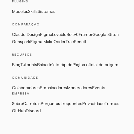
PLUGINS
Do design ao código
Do Figma ao código
Modelos
Skills
Sistemas
Screenshot para código
HTML to PPT
COMPARAÇÃO
Claude Design
Figma
Lovable
Bolt
v0
Framer
Google Stitch
Genspark
Figma Make
Qoder
Trae
Pencil
Modelos
Skills
RECURSOS
Sistemas
Blog
Tutoriais
Baixar
Início rápido
Página oficial de origem
COMUNIDADE
Colaboradores
Embaixadores
Moderadores
Events
EMPRESA
Sobre
Carreiras
Perguntas frequentes
Privacidade
Termos
Blog
Casos de sucesso
GitHub
Discord
Tutoriais
Comparar
Baixar