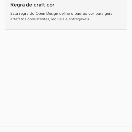
Antigravity
Regra de craft cor
Esta regra do Open Design define o padrao cor para gerar
DeepSeek Reasonix
artefatos consistentes, legiveis e entregaveis.
Hermes
Devin for Terminal
Pi
Kiro CLI
Kilo
Mistral Vibe CLI
Qoder CLI
CASOS DE USO