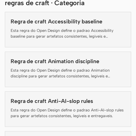
regras de craft · Categoria
Claude Code
Regra de craft Accessibility baseline
OpenCode
Esta regra do Open Design define o padrao Accessibility
baseline para gerar artefatos consistentes, legiveis e
Gemini CLI
entregaveis.
GitHub Copilot CLI
Regra de craft Animation discipline
Qwen Code
Esta regra do Open Design define o padrao Animation
Grok Build
discipline para gerar artefatos consistentes, legiveis e
entregaveis.
Kimi CLI
Regra de craft Anti-AI-slop rules
DeepSeek TUI
Esta regra do Open Design define o padrao Anti-AI-slop rules
Trae CLI
para gerar artefatos consistentes, legiveis e entregaveis.
Aider