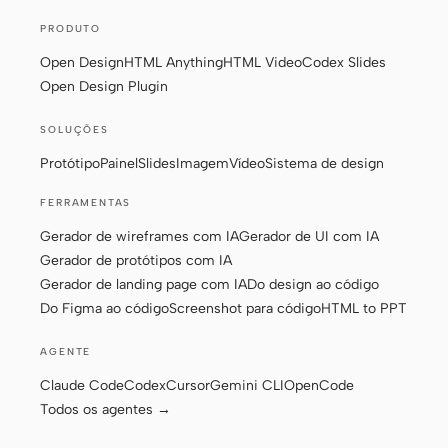
Protótipo
Painel
PRODUTO
Open Design
HTML Anything
HTML Video
Codex Slides
Slides
Imagem
Open Design Plugin
Vídeo
Sistema de design
SOLUÇÕES
FUNÇÕES
Protótipo
Painel
Slides
Imagem
Vídeo
Sistema de design
Criador solo
Designer
FERRAMENTAS
Engenharia
Product Managers
Gerador de wireframes com IA
Gerador de UI com IA
Gerador de protótipos com IA
Marketing
Gerador de landing page com IA
Do design ao código
FERRAMENTAS
Do Figma ao código
Screenshot para código
HTML to PPT
Gerador de wireframes
Gerador de UI com IA
AGENTE
com IA
Claude Code
Codex
Cursor
Gemini CLI
OpenCode
Gerador de protótipos
Gerador de landing page
Todos os agentes →
com IA
com IA