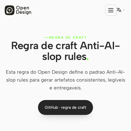

REGRA DE CRAFT
PRODUTO
Regra de craft Anti-AI-
Open Design
slop rules
.
HTML Anything
Esta regra do Open Design define o padrao Anti-AI-
HTML Video
slop rules para gerar artefatos consistentes, legiveis
Codex Slides
e entregaveis.
Open Design Plugin
GitHub · regra de craft
AGENTE
Codex
Cursor Agent