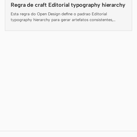
Antigravity
Regra de craft Editorial typography hierarchy
Esta regra do Open Design define o padrao Editorial
DeepSeek Reasonix
typography hierarchy para gerar artefatos consistentes,
legiveis e entregaveis.
Hermes
Devin for Terminal
Pi
Kiro CLI
Kilo
Mistral Vibe CLI
Qoder CLI
CASOS DE USO