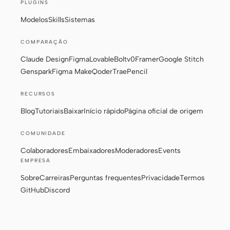
PLUGINS
Do design ao código
Do Figma ao código
Modelos
Skills
Sistemas
Screenshot para código
HTML to PPT
COMPARAÇÃO
Claude Design
Figma
Lovable
Bolt
v0
Framer
Google Stitch
Genspark
Figma Make
Qoder
Trae
Pencil
Modelos
Skills
RECURSOS
Sistemas
Blog
Tutoriais
Baixar
Início rápido
Página oficial de origem
COMUNIDADE
Colaboradores
Embaixadores
Moderadores
Events
EMPRESA
Sobre
Carreiras
Perguntas frequentes
Privacidade
Termos
Blog
Casos de sucesso
GitHub
Discord
Tutoriais
Comparar
Baixar