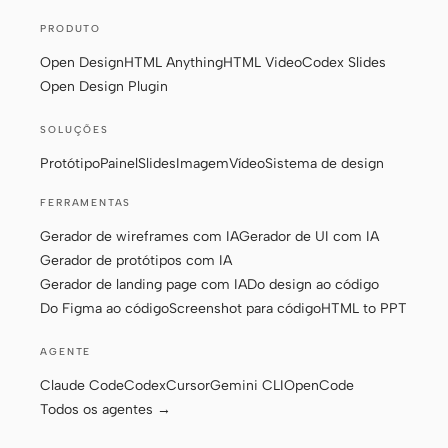
Protótipo
Painel
PRODUTO
Open Design
HTML Anything
HTML Video
Codex Slides
Slides
Imagem
Open Design Plugin
Vídeo
Sistema de design
SOLUÇÕES
FUNÇÕES
Protótipo
Painel
Slides
Imagem
Vídeo
Sistema de design
Criador solo
Designer
FERRAMENTAS
Engenharia
Product Managers
Gerador de wireframes com IA
Gerador de UI com IA
Gerador de protótipos com IA
Marketing
Gerador de landing page com IA
Do design ao código
FERRAMENTAS
Do Figma ao código
Screenshot para código
HTML to PPT
Gerador de wireframes
Gerador de UI com IA
AGENTE
com IA
Claude Code
Codex
Cursor
Gemini CLI
OpenCode
Gerador de protótipos
Gerador de landing page
Todos os agentes →
com IA
com IA