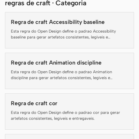
regras de craft · Categoria
Claude Code
Regra de craft Accessibility baseline
OpenCode
Esta regra do Open Design define o padrao Accessibility
baseline para gerar artefatos consistentes, legiveis e
Gemini CLI
entregaveis.
GitHub Copilot CLI
Regra de craft Animation discipline
Qwen Code
Esta regra do Open Design define o padrao Animation
Grok Build
discipline para gerar artefatos consistentes, legiveis e
entregaveis.
Kimi CLI
Regra de craft cor
DeepSeek TUI
Esta regra do Open Design define o padrao cor para gerar
Trae CLI
artefatos consistentes, legiveis e entregaveis.
Aider