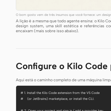
O bom gosto vem de três insumos que você fornece: um design s
A lição é a mesma que todo agente ensina: o Kilo 
design system, uma skill estética e referências 
encaixam (mais sobre isso abaixo).
Configure o Kilo Code 
Aqui está o caminho completo de uma máquina limpa a
# 1. Install the Kilo Code extension from the VS Code

#    (or JetBrains) marketplace, or install the CLI.

# 2. Open your project and sign in / add a provider key
