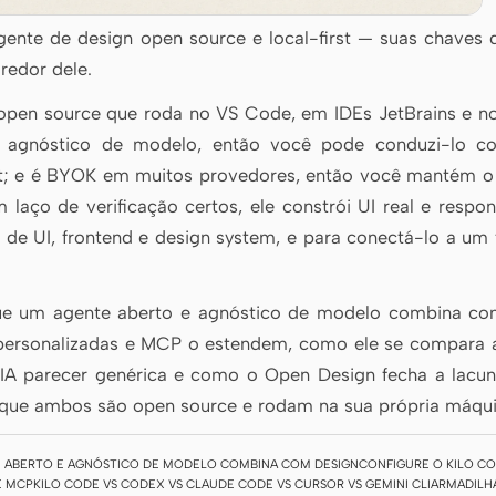
nte de design open source e local-first — suas chaves 
redor dele.
pen source que roda no VS Code, em IDEs JetBrains e no
e é agnóstico de modelo, então você pode conduzi-lo 
t; e é BYOK em muitos provedores, então você mantém o c
ço de verificação certos, ele constrói UI real e respons
 de UI, frontend e design system, e para conectá-lo a um
que um agente aberto e agnóstico de modelo combina co
s personalizadas e MCP o estendem, como ele se compara
e IA parecer genérica e como o Open Design fecha a la
á que ambos são open source e rodam na sua própria máqui
 ABERTO E AGNÓSTICO DE MODELO COMBINA COM DESIGN
CONFIGURE O KILO CO
E MCP
KILO CODE VS CODEX VS CLAUDE CODE VS CURSOR VS GEMINI CLI
ARMADILHAS