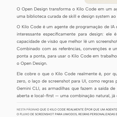
O Open Design transforma o Kilo Code em um age
uma biblioteca curada de skill e design system ao 
O Kilo Code é um agente de programação de IA o
interessante especificamente para design: el
capacidade de visão que melhor lê um screensho
Combinado com as referências, convenções e um la
ponta a ponta, para usar o Kilo Code em trabalho
o Open Design.
Ele cobre o que o Kilo Code realmente é, por 
zero, o laço de screenshot para UI, como regra
Gemini CLI, as armadilhas que fazem a saída d
aberta e local-first — uma combinação natural, j
NESTA PÁGINA
O QUE O KILO CODE REALMENTE É
POR QUE UM AGENTE
O FLUXO DE SCREENSHOT PARA UI
MODOS, REGRAS PERSONALIZADAS 