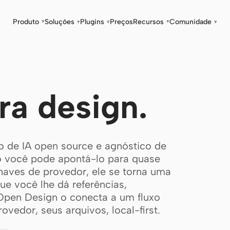
Produto
Soluções
Plugins
Preços
Recursos
Comunidade
▾
▾
▾
▾
▾
ra design.
 de IA open source e agnóstico de
o você pode apontá-lo para quase
haves de provedor, ele se torna uma
e você lhe dá referências,
Open Design o conecta a um fluxo
vedor, seus arquivos, local-first.