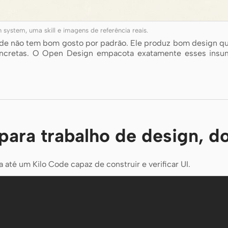
ystem, uma skill e imagens de referência reais.
Code não tem bom gosto por padrão. Ele produz bom design q
concretas. O Open Design empacota exatamente esses insum
para trabalho de design, d
té um Kilo Code capaz de construir e verificar UI.