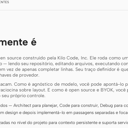
ENTES
lmente é
n source construído pela Kilo Code, Inc. Ele roda como u
 — lendo seu repositório, editando arquivos, executando co
 em vez de apenas completar linhas. Seu traço definidor é q
chaves de provedor.
stacam. Como é agnóstico de modelo, você pode apontá-lo 
 raciocina sobre layout. E como é open source e BYOK, você
 seu próprio controle.
s — Architect para planejar, Code para construir, Debug para co
um design e depois implementá-lo em passagens separadas e foca
izadas no nível do projeto para contexto persistente e suporta s