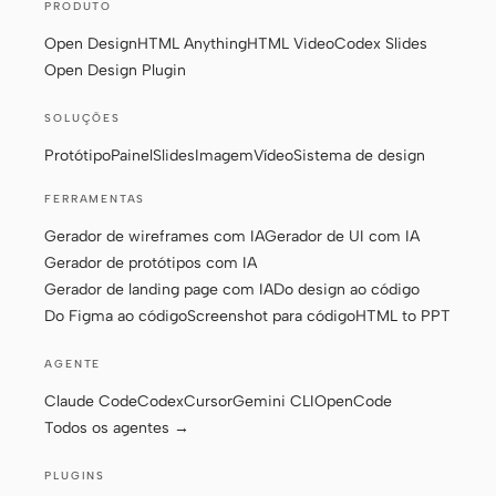
PRODUTO
Protótipo
Painel
Open Design
HTML Anything
HTML Video
Codex Slides
Open Design Plugin
Slides
Imagem
Vídeo
Sistema de design
SOLUÇÕES
Protótipo
Painel
Slides
Imagem
Vídeo
Sistema de design
FUNÇÕES
Criador solo
Designer
FERRAMENTAS
Gerador de wireframes com IA
Gerador de UI com IA
Engenharia
Product Managers
Gerador de protótipos com IA
Marketing
Gerador de landing page com IA
Do design ao código
Do Figma ao código
Screenshot para código
HTML to PPT
FERRAMENTAS
Gerador de wireframes
Gerador de UI com IA
AGENTE
com IA
Claude Code
Codex
Cursor
Gemini CLI
OpenCode
Todos os agentes →
Gerador de protótipos
Gerador de landing page
com IA
com IA
PLUGINS