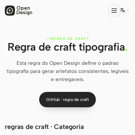

REGRA DE CRAFT
PRODUTO
Regra de craft tipografia
.
Open Design
HTML Anything
Esta regra do Open Design define o padrao
tipografia para gerar artefatos consistentes, legiveis
HTML Video
e entregaveis.
Codex Slides
GitHub · regra de craft
Open Design Plugin
AGENTE
Codex
regras de craft · Categoria
Cursor Agent