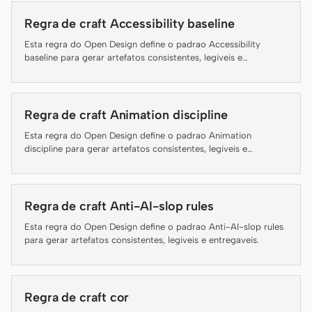
Regra de craft Accessibility baseline
Claude Code
Esta regra do Open Design define o padrao Accessibility
OpenCode
baseline para gerar artefatos consistentes, legiveis e
entregaveis.
Gemini CLI
Regra de craft Animation discipline
GitHub Copilot CLI
Esta regra do Open Design define o padrao Animation
Qwen Code
discipline para gerar artefatos consistentes, legiveis e
entregaveis.
Grok Build
Kimi CLI
Regra de craft Anti-AI-slop rules
Esta regra do Open Design define o padrao Anti-AI-slop rules
DeepSeek TUI
para gerar artefatos consistentes, legiveis e entregaveis.
Trae CLI
Aider
Regra de craft cor