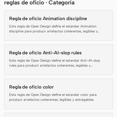
reglas de oficio · Categoría
Claude Code
Regla de oficio Animation discipline
OpenCode
Esta regla de Open Design define el estandar Animation
discipline para producir artefactos coherentes, legibles y
Gemini CLI
entregables.
GitHub Copilot CLI
Regla de oficio Anti-AI-slop rules
Qwen Code
Esta regla de Open Design define el estandar Anti-AI-slop
Grok Build
rules para producir artefactos coherentes, legibles y
entregables.
Kimi CLI
Regla de oficio color
DeepSeek TUI
Esta regla de Open Design define el estandar color para
Trae CLI
producir artefactos coherentes, legibles y entregables.
Aider