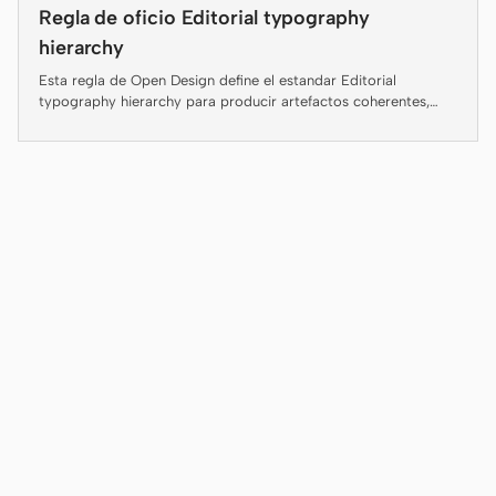
Antigravity
Regla de oficio Editorial typography
hierarchy
DeepSeek Reasonix
Esta regla de Open Design define el estandar Editorial
typography hierarchy para producir artefactos coherentes,
Hermes
legibles y entregables.
Devin for Terminal
Pi
Kiro CLI
Kilo
Mistral Vibe CLI
Qoder CLI
CASOS DE USO