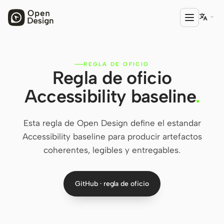

REGLA DE OFICIO
PRODUCTO
Regla de oficio
Open Design
Accessibility baseline
.
HTML Anything
Esta regla de Open Design define el estandar
HTML Video
Accessibility baseline para producir artefactos
Codex Slides
coherentes, legibles y entregables.
Open Design Plugin
GitHub · regla de oficio
AGENTE
Codex
Cursor Agent