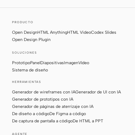
Prototipo
Panel
Diapositivas
Imagen
PRODUCTO
Vídeo
Sistema de diseño
Open Design
HTML Anything
HTML Video
Codex Slides
Open Design Plugin
ROLES
SOLUCIONES
Creador en solitario
Diseñador
Prototipo
Panel
Diapositivas
Imagen
Vídeo
Ingeniería
Product Managers
Sistema de diseño
Marketing
HERRAMIENTAS
HERRAMIENTAS
Generador de wireframes con IA
Generador de UI con IA
Generador de prototipos con IA
Generador de
Generador de UI con IA
Generador de páginas de aterrizaje con IA
wireframes con IA
De diseño a código
De Figma a código
Generador de prototipos
Generador de páginas
De captura de pantalla a código
De HTML a PPT
con IA
de aterrizaje con IA
AGENTE