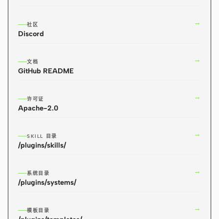
Antigravity
→
社区
DeepSeek Reasonix
Discord
Hermes
→
文档
Devin for Terminal
GitHub README
Pi
→
许可证
Apache-2.0
Kiro CLI
Kilo
→
SKILL 目录
/plugins/skills/
Mistral Vibe CLI
Qoder CLI
→
系统目录
/plugins/systems/
→
模板目录
使用场景