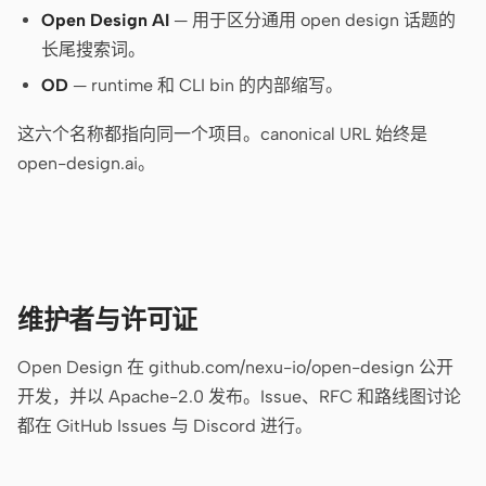
截图转代码
HTML to PPT
Open Design AI
— 用于区分通用 open design 话题的
长尾搜索词。
OD
— runtime 和 CLI bin 的内部缩写。
模板
技能
这六个名称都指向同一个项目。canonical URL 始终是
open-design.ai。
设计系统
维护者与许可证
博客
客户故事
Open Design 在 github.com/nexu-io/open-design 公开
教程
比较
开发，并以 Apache-2.0 发布。Issue、RFC 和路线图讨论
都在 GitHub Issues 与 Discord 进行。
下载桌面端