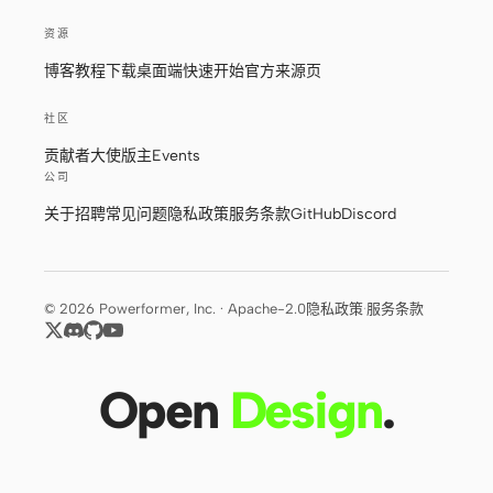
资源
博客
教程
下载桌面端
快速开始
官方来源页
社区
贡献者
大使
版主
Events
公司
关于
招聘
常见问题
隐私政策
服务条款
GitHub
Discord
© 2026 Powerformer, Inc. · Apache-2.0
隐私政策
·
服务条款
Open
Design
.