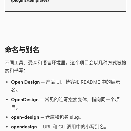
/plugins/templates/
原型
数据看板
幻灯片
图片
视频
设计系统
角色
命名与别名
独立开发者
设计师
不同工具、受众和语言环境里，这个项目会以几种方式被搜
工程
产品经理
索和书写：
市场
Open Design
— 产品 UI、博客和 README 中的展示
名。
工具
AI 线框图生成器
AI UI 生成器
OpenDesign
— 常见的连写搜索变体，指向同一个项
目。
AI 原型生成器
AI 落地页生成器
open-design
— 仓库和包名 slug。
设计转代码
Figma 转代码
opendesign
— URL 和 CLI 调用中的小写别名。