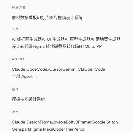
解决方案
原型
数据看板
幻灯片
图片
视频
设计系统
工具
AI 线框图生成器
AI UI 生成器
AI 原型生成器
AI 落地页生成器
设计转代码
Figma 转代码
截图转代码
HTML to PPT
AGENT
Claude Code
Codex
Cursor
Gemini CLI
OpenCode
全部 Agent →
插件
模板
技能
设计系统
对比
Claude Design
Figma
Lovable
Bolt
v0
Framer
Google Stitch
Genspark
Figma Make
Qoder
Trae
Pencil