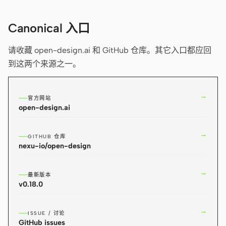
Cursor Agent
Claude Code
Canonical 入口
OpenCode
请收藏 open-design.ai 和 GitHub 仓库。其它入口都应回
到这两个来源之一。
Gemini CLI
GitHub Copilot CLI
→
官方网站
Qwen Code
open-design.ai
Grok Build
→
GITHUB 仓库
nexu-io/open-design
Kimi CLI
DeepSeek TUI
→
最新版本
v0.18.0
Trae CLI
→
Aider
ISSUE / 讨论
GitHub issues