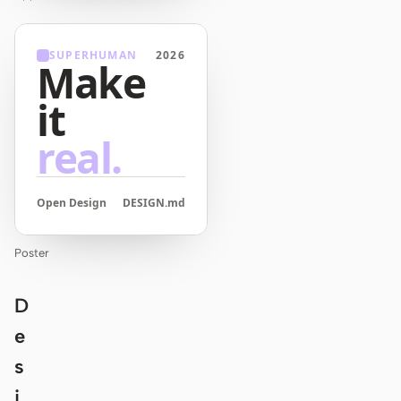
SUPERHUMAN
2026
Make
it
real.
Open Design
DESIGN.md
Poster
D
e
s
i