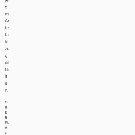
je
d
es
Ar
te
fa
kt
zu
g
es
ta
lt
e
n.
O
B
E
R
FL
Ä
C