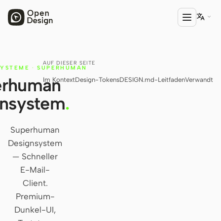

AUF DIESER SEITE
PRODUKT
SYSTEME
·
SUPERHUMAN
erhuman
Im Kontext
Design-Tokens
DESIGN.md-Leitfaden
Verwandt
Open Design
gnsystem
.
HTML Anything
HTML Video
Superhuman
Designsystem
Codex Slides
— Schneller
Open Design Plugin
E-Mail-
Client.
AGENT
Premium-
Codex
Dunkel-UI,
Cursor Agent