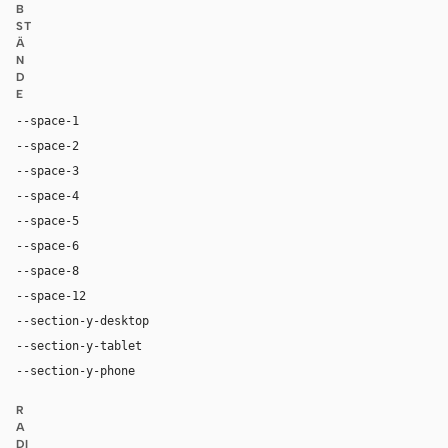
B
ST
Ä
N
D
E
--space-1
4px
--space-2
8px
--space-3
12px
--space-4
16px
--space-5
20px
--space-6
24px
--space-8
32px
--space-12
48px
--section-y-desktop
80px
--section-y-tablet
56px
--section-y-phone
40px
R
A
DI