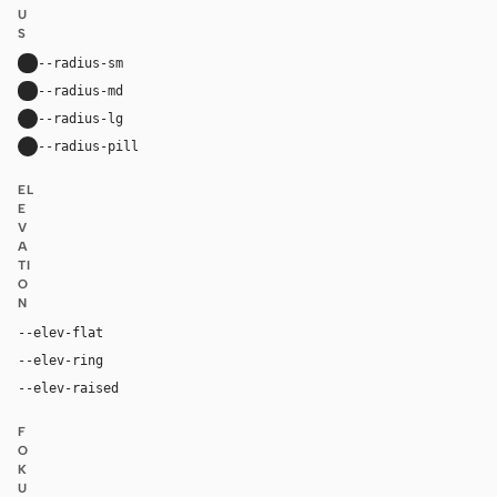
U
S
--radius-sm
8px
--radius-md
8px
--radius-lg
16px
--radius-pill
9999px
EL
E
V
A
TI
O
N
--elev-flat
none
--elev-ring
0 0 0 1px var(--border)
--elev-raised
0 2px 12px rgba(41, 40, 39, 0.06)
F
O
K
U