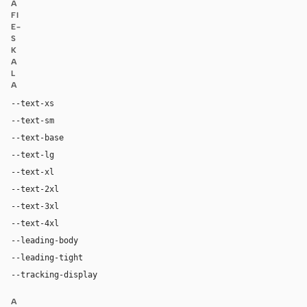
A
FI
E-
S
K
A
L
A
--text-xs
12px
--text-sm
14px
--text-base
16px
--text-lg
20px
--text-xl
22px
--text-2xl
28px
--text-3xl
48px
--text-4xl
64px
--leading-body
1.5
--leading-tight
0.96
--tracking-display
-0.0275em
A