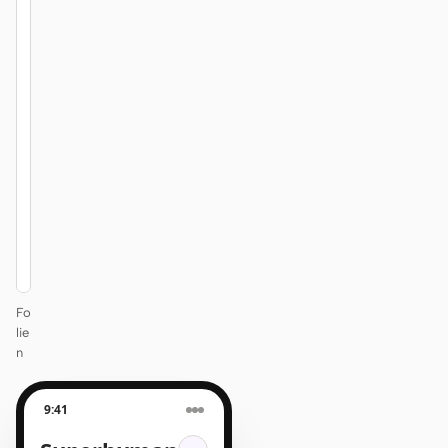
Superhuman
/
12
KEYNOTE
Design
that ships
itself.
One DESIGN.md —
every surface on-
brand.
Next
Agenda
Fo
lie
n
9:41