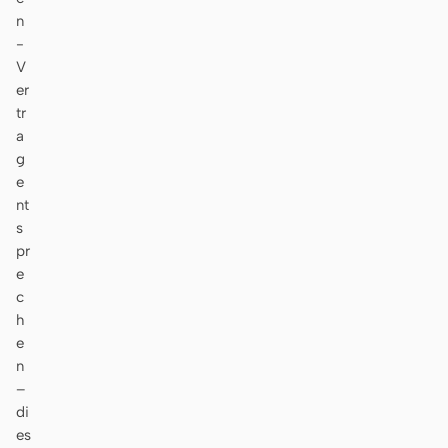
n
-
V
er
tr
a
g
e
nt
s
pr
e
c
h
e
n
–
di
es