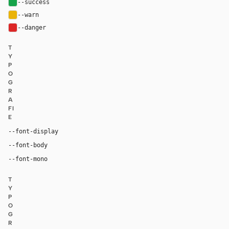
--success
#16a34a
--warn
#eab308
--danger
#dc2626
T
Y
P
O
G
R
A
FI
E
"Super Sans VF", system-ui, -apple-system, "Segoe U
--font-display
"Super Sans VF", system-ui, -apple-system, "Segoe UI",
--font-body
ui-monospace, "SF Mono", "JetBrains Mono", M
--font-mono
T
Y
P
O
G
R