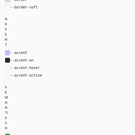
--border-soft
var(--border)
A
K
Z
E
N
T
--accent
#cbb7fb
--accent-on
#292827
--accent-hover
color-mix(in oklab, var(--accent), black 6%)
--accent-active
color-mix(in oklab, var(--accent), black 12%
S
E
M
A
N
TI
S
C
H