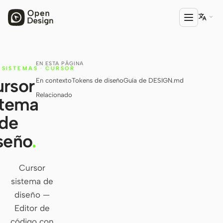

EN ESTA PÁGINA
PRODUCTO
SISTEMAS
·
CURSOR
rsor
En contexto
Tokens de diseño
Guía de DESIGN.md
Open Design
Relacionado
stema
HTML Anything
de
HTML Video
seño
.
Codex Slides
Open Design Plugin
Cursor
sistema de
AGENTE
diseño —
Codex
Editor de
Cursor Agent
código con