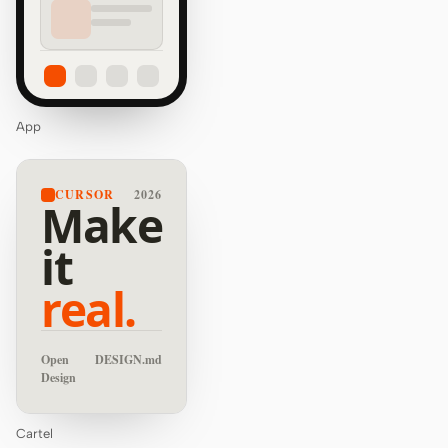
App
CURSOR
2026
Make
it
real.
Open
DESIGN.md
Design
Cartel