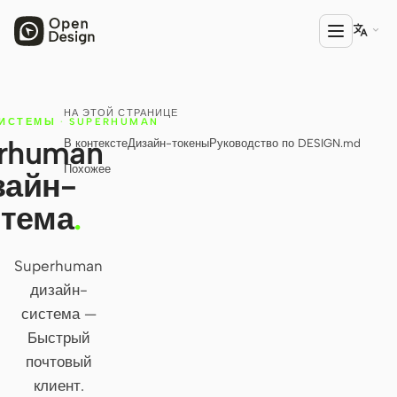

НА ЭТОЙ СТРАНИЦЕ
ПРОДУКТ
ИСТЕМЫ
·
SUPERHUMAN
rhuman
В контексте
Дизайн-токены
Руководство по DESIGN.md
Open Design
Похожее
зайн-
HTML Anything
стема
.
HTML Video
Codex Slides
Superhuman
дизайн-
Open Design Plugin
система —
АГЕНТЫ
Быстрый
Codex
почтовый
клиент.
Cursor Agent