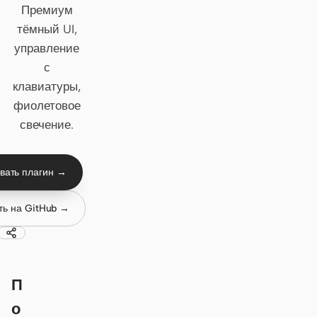
Премиум
Claude Code
тёмный UI,
управление
OpenCode
с
клавиатуры,
Gemini CLI
фиолетовое
GitHub Copilot CLI
свечение.
Qwen Code
вать плагин →
Grok Build
Kimi CLI
ть на GitHub →
DeepSeek TUI
Trae CLI
П
Aider
о