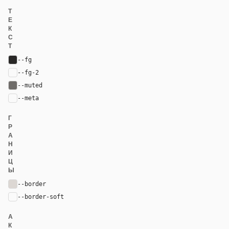
Т
Е
К
С
Т
--fg
#292827
--fg-2
var(--fg)
--muted
#6f6c69
--meta
var(--muted)
Г
Р
А
Н
И
Ц
Ы
--border
#dcd7d3
--border-soft
var(--border)
А
К