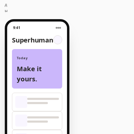
д
ы
9:41
Superhuman
Today
Make it
yours.