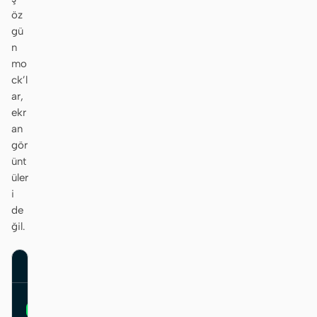
öz
gü
n
mo
Katkıda bulunanlar
Elçiler
ck’l
Moderatörler
Events
ar,
ekr
Discord
Discussions
an
gör
X
ünt
üler
i
de
ğil.
mongodb.com
MongoDB
Sign up