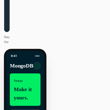
One DESIGN.md —
every surface on-
brand.
Next
Agenda
Slay
tlar
9:41
MongoDB
Today
Make it
yours.