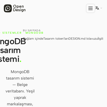

BU SAYFADA
ÜRÜN
·
SISTEMLER
·
MONGODB
ngoDB
Bağlam içinde
Tasarım token’ları
DESIGN.md kılavuzu
İlgili
Open Design
asarım
HTML Anything
stemi
.
HTML Video
Codex Slides
MongoDB
tasarım sistemi
Open Design Plugin
— Belge
AGENT
veritabanı. Yeşil
Codex
yaprak
markalaşması,
Cursor Agent