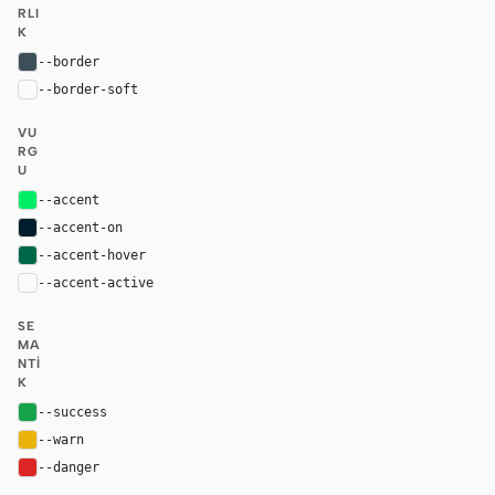
RLI
K
--border
#3d4f58
--border-soft
var(--border)
VU
RG
U
--accent
#00ed64
--accent-on
#001e2b
--accent-hover
#00684a
--accent-active
color-mix(in oklab, var(--accent-hover), bla
SE
MA
NTI
K
--success
#16a34a
--warn
#eab308
--danger
#dc2626