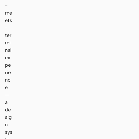
-
me
ets
-
ter
mi
nal
ex
pe
rie
nc
e
—
a
de
sig
n
sys