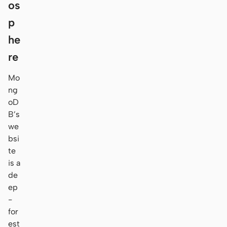
os
p
he
re
Mo
ng
oD
B’s
we
bsi
te
is a
de
ep
-
for
est