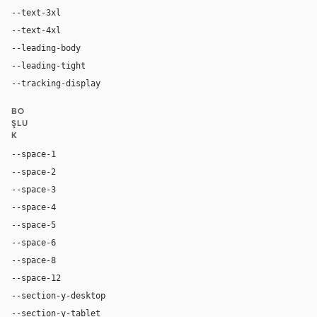
--text-3xl
64px
--text-4xl
96px
--leading-body
1.5
--leading-tight
1.2
--tracking-display
normal
BO
ŞLU
K
--space-1
4px
--space-2
8px
--space-3
12px
--space-4
16px
--space-5
20px
--space-6
24px
--space-8
32px
--space-12
48px
--section-y-desktop
96px
--section-y-tablet
64px