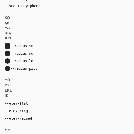
--section-y-phone
40px
KÖ
ŞE
YA
RIÇ
API
--radius-sm
4px
--radius-md
8px
--radius-lg
16px
--radius-pill
9999px
YÜ
KS
EKL
IK
--elev-flat
none
--elev-ring
0 0 0 1px var(--border)
--elev-raised
0 26px 44px rgba(0, 30, 43, 0.12), 0 7px 13px rg
OD