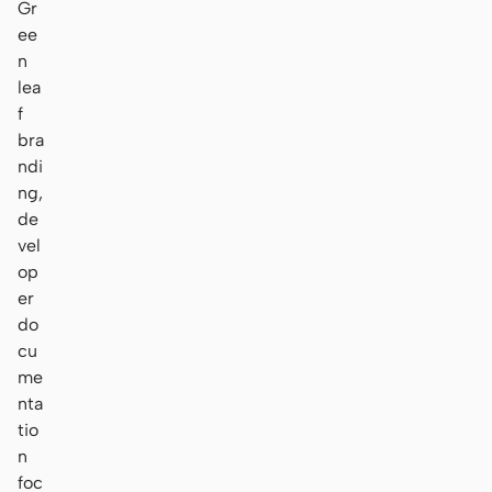
Gr
ee
n
lea
f
bra
ndi
ng,
de
vel
op
er
do
cu
me
nta
tio
n
foc