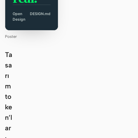
Open
DESIGN.md
Design
Poster
Ta
sa
rı
m
to
ke
n’l
ar