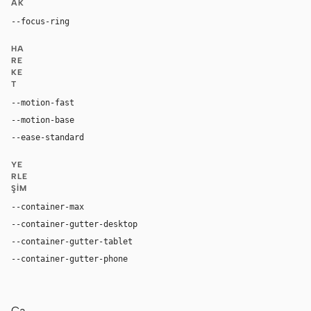
AK
--focus-ring
0 0 0 3px color-mix(in oklab, var(--accent), tran
HA
RE
KE
T
--motion-fast
150ms
--motion-base
200ms
--ease-standard
cubic-bezier(0.2, 0, 0, 1)
YE
RLE
ŞIM
--container-max
1200px
--container-gutter-desktop
24px
--container-gutter-tablet
16px
--container-gutter-phone
12px
Ca