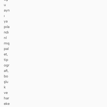
u
ayn
ı
ya
pıla
ndı
rıl
mış
pal
et,
tip
ogr
afi,
bo
şlu
k
ve
har
eke