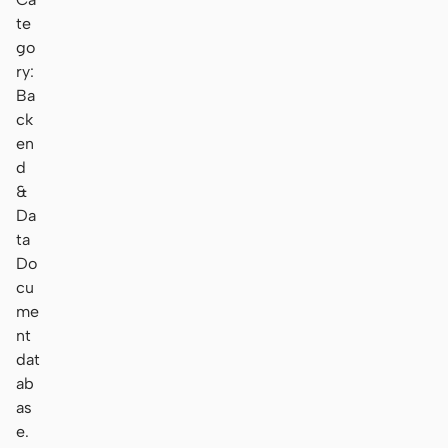
te
go
ry:
Ba
ck
en
d
&
Da
ta
Do
cu
me
nt
dat
ab
as
e.