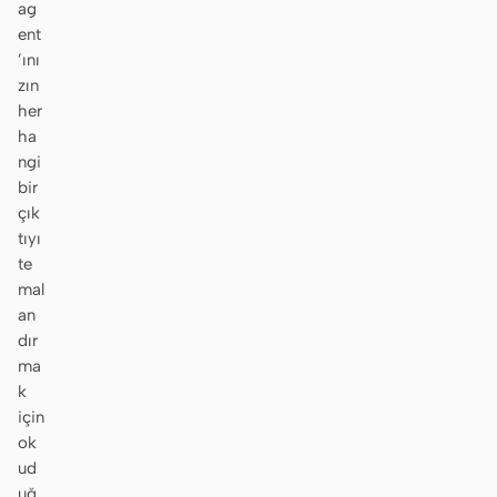
ag
ent
’ını
zın
her
ha
ngi
bir
çık
tıyı
te
mal
an
dır
ma
k
için
ok
ud
uğ