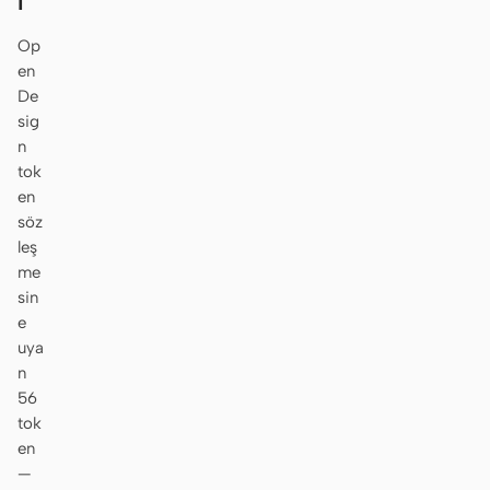
ı
Op
en
De
sig
n
tok
en
söz
leş
me
sin
e
uya
n
56
tok
en
—