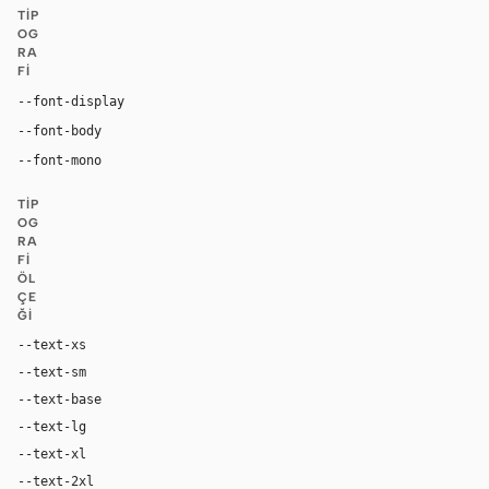
TIP
OG
RA
FI
--font-display
"MongoDB Value Serif", "Times New Roman", Times, ui-se
"Euclid Circular A", "Akzidenz-Grotesk Std", -apple-syst
--font-body
"Source Code Pro", ui-monospace, "SF Mono", 
--font-mono
TIP
OG
RA
FI
ÖL
ÇE
ĞI
--text-xs
11px
--text-sm
14px
--text-base
16px
--text-lg
20px
--text-xl
24px
--text-2xl
36px