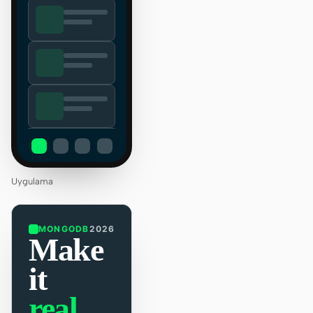
Uygulama
MONGODB
2026
Make
it
real.