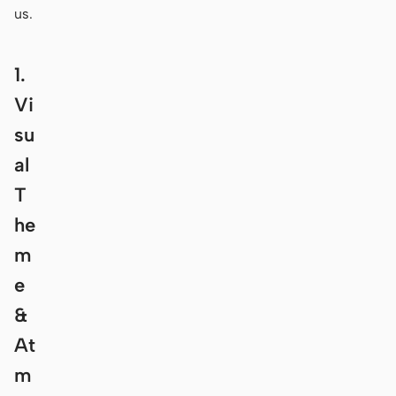
us.
1.
Vi
su
al
T
he
m
e
&
At
m