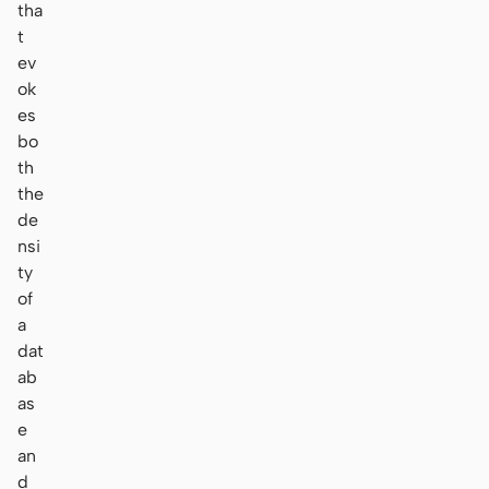
tha
t
ev
ok
es
bo
th
the
de
nsi
ty
of
a
dat
ab
as
e
an
d