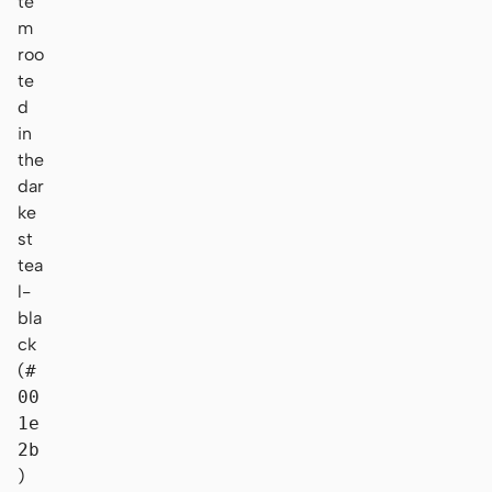
te
m
roo
te
d
in
the
dar
ke
st
tea
l-
bla
ck
(
#
00
1e
2b
)