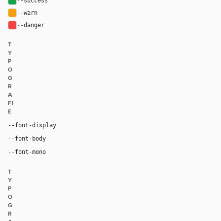
--success
#16a34a
--warn
#f59e0b
--danger
#ef4444
T
Y
P
O
G
R
A
FI
E
Inter, system-ui, sans-serif
--font-display
Inter, system-ui, sans-serif
--font-body
"SF Mono", ui-monospace, Menlo, monospace
--font-mono
T
Y
P
O
G
R