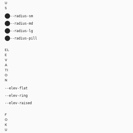
U
S
--radius-sm
10px
--radius-md
16px
--radius-lg
24px
--radius-pill
9999px
EL
E
V
A
TI
O
N
--elev-flat
none
--elev-ring
0 0 0 1px var(--border)
--elev-raised
0 20px 52px rgba(16, 24, 40, 0.11)
F
O
K
U