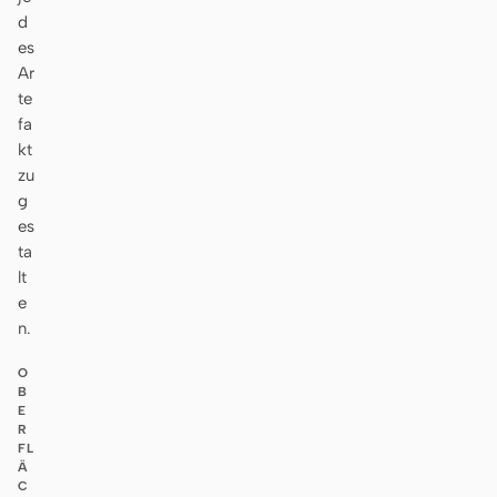
d
es
Ar
te
fa
kt
zu
g
es
ta
lt
e
n.
O
B
E
R
FL
Ä
C