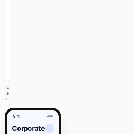
12
KEYNOTE
Design
that ships
itself.
One DESIGN.md —
every surface on-
brand.
Next
Agenda
Fo
lie
n
9:41
Corporate