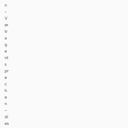
n
-
V
er
tr
a
g
e
nt
s
pr
e
c
h
e
n
–
di
es