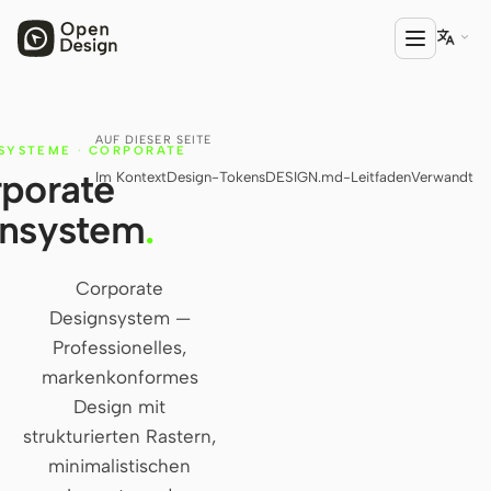

AUF DIESER SEITE
PRODUKT
SYSTEME
·
CORPORATE
porate
Im Kontext
Design-Tokens
DESIGN.md-Leitfaden
Verwandt
Open Design
gnsystem
.
HTML Anything
HTML Video
Corporate
Designsystem —
Codex Slides
Professionelles,
Open Design Plugin
markenkonformes
AGENT
Design mit
strukturierten Rastern,
Codex
minimalistischen
Cursor Agent