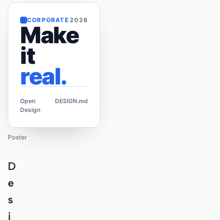
CORPORATE
2026
Make
it
real.
Open
DESIGN.md
Design
Poster
D
e
s
i