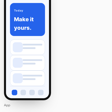
Today
Make it
yours.
App