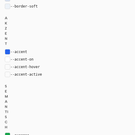
--border-soft
#edf2f8
A
K
Z
E
N
T
--accent
#2563eb
--accent-on
#ffffff
--accent-hover
color-mix(in oklab, var(--accent), black 8%)
--accent-active
color-mix(in oklab, var(--accent), black 14%
S
E
M
A
N
TI
S
C
H