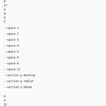
B
ST
Ä
N
D
E
--space-1
4px
--space-2
8px
--space-3
12px
--space-4
16px
--space-5
20px
--space-6
24px
--space-8
32px
--space-12
48px
--section-y-desktop
96px
--section-y-tablet
68px
--section-y-phone
48px
R
A
DI