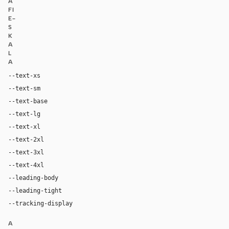
A
FI
E-
S
K
A
L
A
--text-xs
12px
--text-sm
14px
--text-base
16px
--text-lg
18px
--text-xl
24px
--text-2xl
36px
--text-3xl
54px
--text-4xl
76px
--leading-body
1.52
--leading-tight
1.06
--tracking-display
-0.025em
A