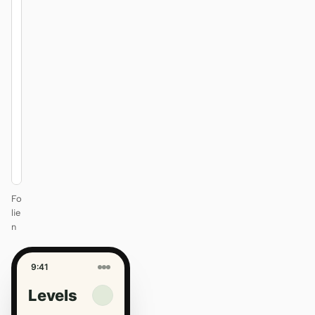
KEYNOTE
Design
that ships
itself.
One DESIGN.md —
every surface on-
brand.
Next
Agenda
Fo
lie
n
9:41
Levels