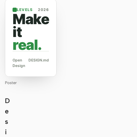
LEVELS
2026
Make
it
real.
Open
DESIGN.md
Design
Poster
D
e
s
i