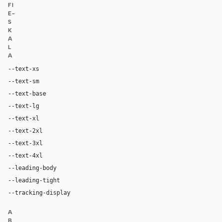
FI
E-
S
K
A
L
A
--text-xs
12px
--text-sm
14px
--text-base
16px
--text-lg
18px
--text-xl
24px
--text-2xl
34px
--text-3xl
48px
--text-4xl
66px
--leading-body
1.56
--leading-tight
1.08
--tracking-display
-0.02em
A
B