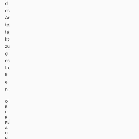
d
es
Ar
te
fa
kt
zu
g
es
ta
lt
e
n.
O
B
E
R
FL
Ä
C
H