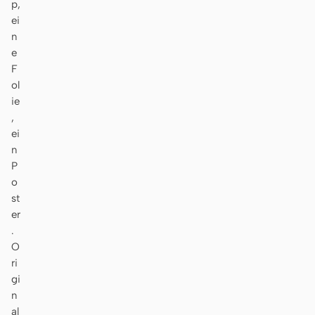
p,
ei
n
e
F
ol
ie
,
ei
n
P
o
st
er
.
O
ri
gi
n
al