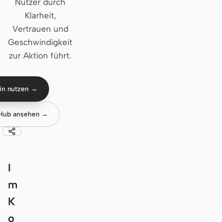
Nutzer durch
Klarheit,
Claude Code
Vertrauen und
OpenCode
Geschwindigkeit
zur Aktion führt.
Gemini CLI
GitHub Copilot CLI
in nutzen →
Qwen Code
tHub ansehen →
Grok Build
Kimi CLI
DeepSeek TUI
I
m
Trae CLI
K
Aider
o