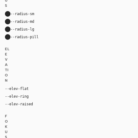
U
S
--radius-sm
12px
--radius-md
18px
--radius-lg
28px
--radius-pill
9999px
EL
E
V
A
TI
O
N
--elev-flat
none
--elev-ring
0 0 0 1px var(--border)
--elev-raised
0 20px 48px rgba(31, 42, 36, 0.11)
F
O
K
U
S