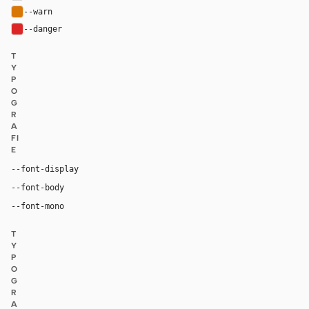
--warn
#d97706
--danger
#dc2626
T
Y
P
O
G
R
A
FI
E
Inter, system-ui, sans-serif
--font-display
Inter, system-ui, sans-serif
--font-body
"SF Mono", ui-monospace, Menlo, monospace
--font-mono
T
Y
P
O
G
R
A