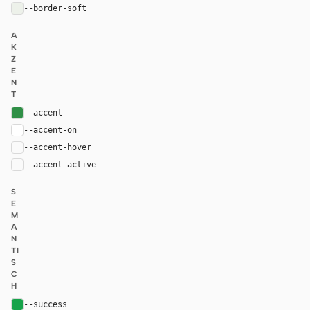
--border-soft
#edf1ea
A
K
Z
E
N
T
--accent
#2f8f46
--accent-on
#ffffff
--accent-hover
color-mix(in oklab, var(--accent), black 8%)
--accent-active
color-mix(in oklab, var(--accent), black 14%
S
E
M
A
N
TI
S
C
H
--success
#16a34a