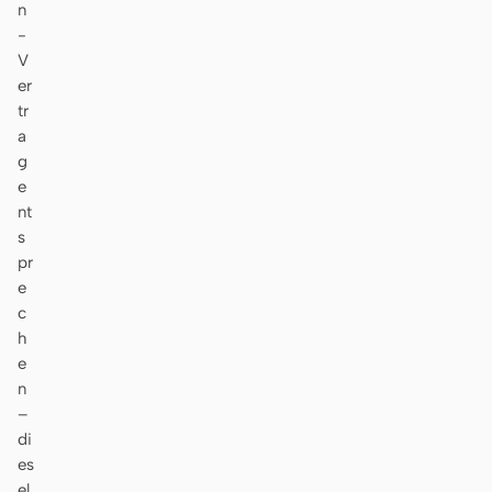
n
-
V
er
tr
a
g
e
nt
s
pr
e
c
h
e
n
–
di
es
el