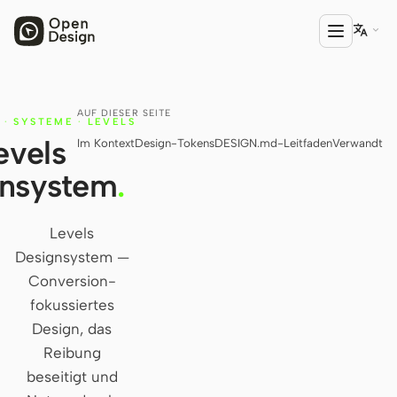

AUF DIESER SEITE
PRODUKT
·
SYSTEME
·
LEVELS
evels
Im Kontext
Design-Tokens
DESIGN.md-Leitfaden
Verwandt
Open Design
gnsystem
.
HTML Anything
HTML Video
Levels
Designsystem —
Codex Slides
Conversion-
Open Design Plugin
fokussiertes
Design, das
AGENT
Reibung
Codex
beseitigt und
Cursor Agent