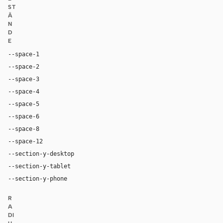
ST
Ä
N
D
E
--space-1
4px
--space-2
8px
--space-3
12px
--space-4
16px
--space-5
20px
--space-6
24px
--space-8
32px
--space-12
48px
--section-y-desktop
96px
--section-y-tablet
68px
--section-y-phone
48px
R
A
DI