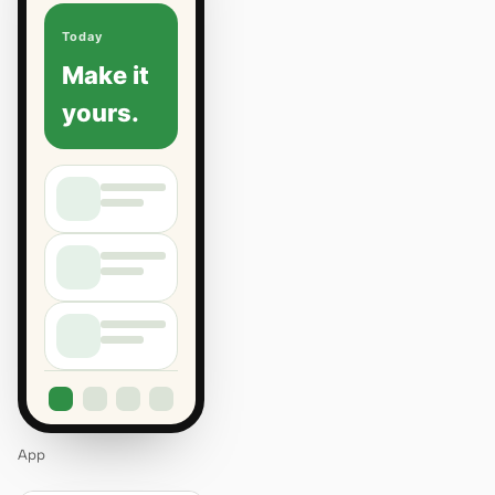
Today
Make it
yours.
App