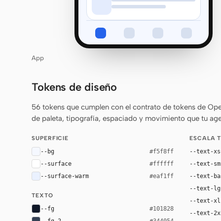
App
Tokens de diseño
56 tokens que cumplen con el contrato de tokens de Ope
de paleta, tipografía, espaciado y movimiento que tu age
SUPERFICIE
ESCALA 
--bg
--text-xs
#f5f8ff
--surface
--text-sm
#ffffff
--surface-warm
--text-ba
#eaf1ff
--text-lg
TEXTO
--text-xl
--fg
#101828
--text-2x
--fg-2
#344054