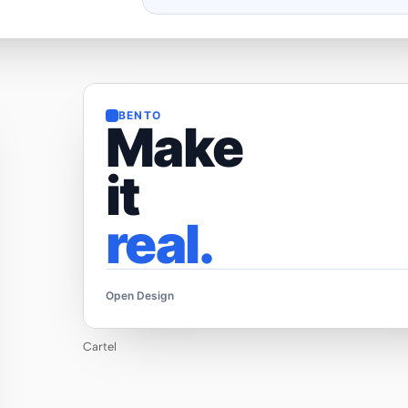
BENTO
Make
it
real.
Open Design
Cartel