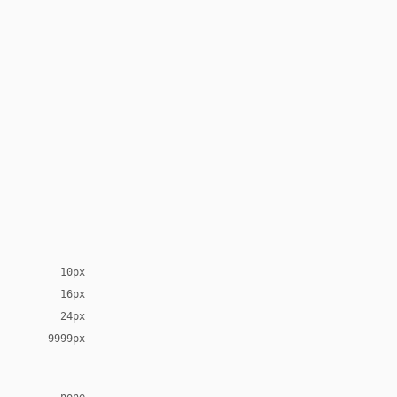
10px
16px
24px
9999px
none