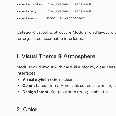
Inter, system-ui, sans-serif
--font-display
Inter, system-ui, sans-serif
--font-body
"SF Mono", ui-monospace, Menlo, monosp
--font-mono
Category: Layout & Structure Modular grid layout with
for organized, scannable interfaces.
1. Visual Theme & Atmosphere
Modular grid layout with card-like blocks, clear hier
interfaces.
Visual style:
modern, clean
Color stance:
primary, neutral, success, warning,
Design intent:
Keep outputs recognizable to this s
2. Color