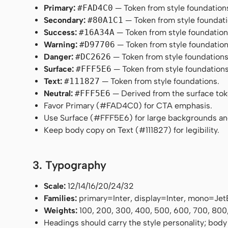
Primary:
#FAD4C0
— Token from style foundation
Secondary:
#80A1C1
— Token from style foundati
Success:
#16A34A
— Token from style foundation
Warning:
#D97706
— Token from style foundation
Danger:
#DC2626
— Token from style foundations
Surface:
#FFF5E6
— Token from style foundations
Text:
#111827
— Token from style foundations.
Neutral:
#FFF5E6
— Derived from the surface token
Favor Primary (#FAD4C0) for CTA emphasis.
Use Surface (#FFF5E6) for large backgrounds an
Keep body copy on Text (#111827) for legibility.
3. Typography
Scale:
12/14/16/20/24/32
Families:
primary=Inter, display=Inter, mono=Je
Weights:
100, 200, 300, 400, 500, 600, 700, 800
Headings should carry the style personality; body