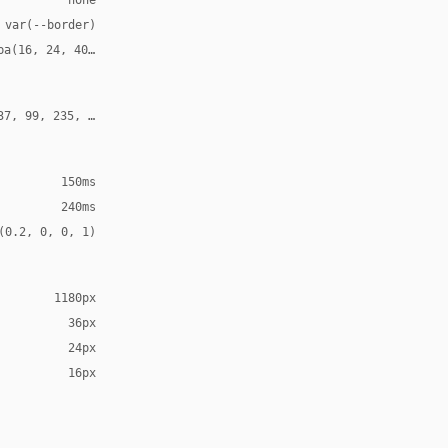
 var(--border)
ba(16, 24, 40, 0.11)
37, 99, 235, 0.22)
150ms
240ms
(0.2, 0, 0, 1)
1180px
36px
24px
16px