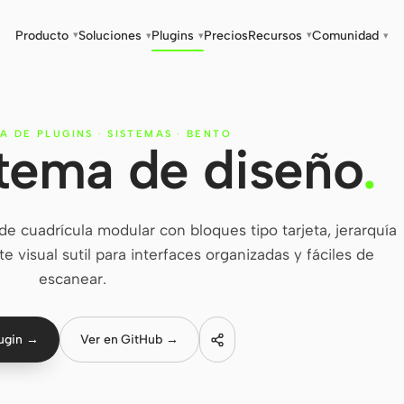
Producto
Soluciones
Plugins
Precios
Recursos
Comunidad
▾
▾
▾
▾
▾
A DE PLUGINS
·
SISTEMAS
·
BENTO
stema de diseño
.
e cuadrícula modular con bloques tipo tarjeta, jerarquía
e visual sutil para interfaces organizadas y fáciles de
escanear.
lugin →
Ver en GitHub →