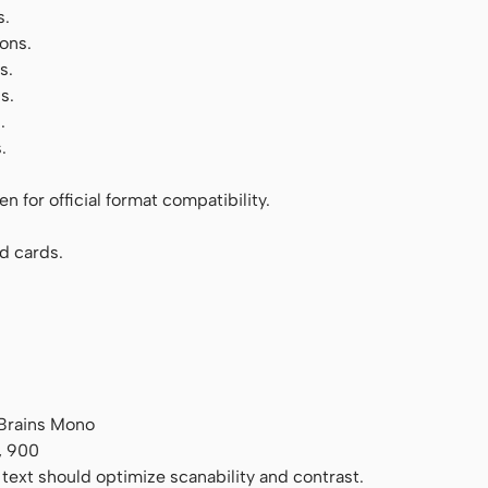
s.
ons.
s.
s.
.
.
 for official format compatibility.
d cards.
tBrains Mono
, 900
 text should optimize scanability and contrast.