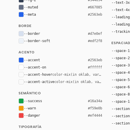
--text-3x
--muted
#667085
--text-4x
--meta
#2563eb
--leading
--leading
BORDE
--trackin
--border
#d7e0ef
--border-soft
#edf2f8
ESPACIA
--space-1
ACENTO
--space-2
--accent
#2563eb
--space-3
--accent-on
#ffffff
--space-4
--accent-hover
color-mix(in oklab, var(--accent), bla
--space-5
--accent-active
color-mix(in oklab, var(--accent), bl
--space-6
SEMÁNTICO
--space-8
--success
#16a34a
--space-1
--warn
#f59e0b
--section
--danger
#ef4444
--section
--section
TIPOGRAFÍA