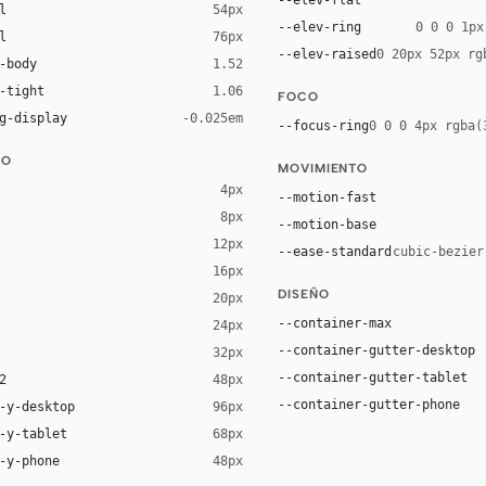
l
54px
--elev-ring
0 0 0 1px
l
76px
--elev-raised
0 20px 52px rg
-body
1.52
-tight
1.06
FOCO
g-display
-0.025em
--focus-ring
0 0 0 4px rgba(
DO
MOVIMIENTO
4px
--motion-fast
8px
--motion-base
12px
--ease-standard
cubic-bezier
16px
ck 8%)
DISEÑO
20px
ack 14%)
--container-max
24px
--container-gutter-desktop
32px
--container-gutter-tablet
2
48px
--container-gutter-phone
-y-desktop
96px
-y-tablet
68px
-y-phone
48px