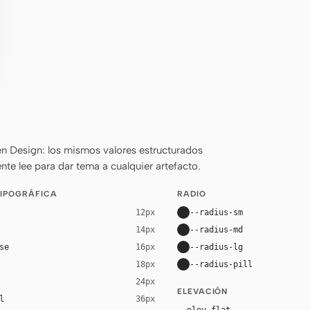
n Design: los mismos valores estructurados
nte lee para dar tema a cualquier artefacto.
TIPOGRÁFICA
RADIO
--radius-sm
12px
--radius-md
14px
se
--radius-lg
16px
--radius-pill
18px
24px
ELEVACIÓN
l
36px
--elev-flat