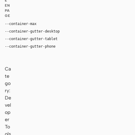
E
EN
PA
GE
--container-max
1200px
--container-gutter-desktop
24px
--container-gutter-tablet
16px
--container-gutter-phone
12px
Ca
te
go
ry:
De
vel
op
er
To
ols