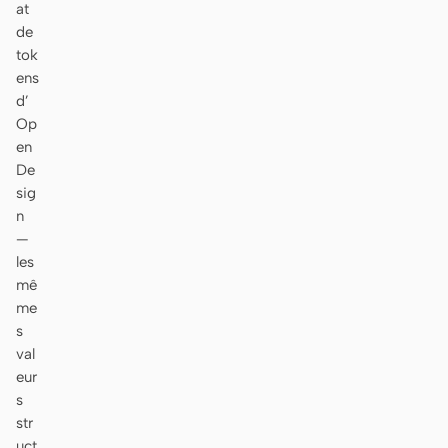
at
de
tok
ens
d’
Op
en
De
sig
n
—
les
mê
me
s
val
eur
s
str
uct