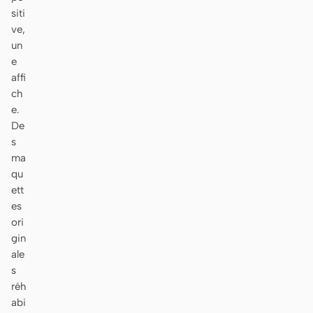
Télécharger
siti
ve,
un
e
affi
Contributeurs
Ambassadeurs
ch
e.
Modérateurs
Events
De
Discord
Discussions
s
ma
X
qu
ett
es
ori
gin
ale
s
réh
abi