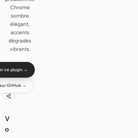
Chrome
Claude Code
sombre
élégant,
OpenCode
accents
Gemini CLI
dégradés
vibrants.
GitHub Copilot CLI
Qwen Code
ser ce plugin →
Grok Build
 sur GitHub →
Kimi CLI
DeepSeek TUI
Trae CLI
V
o
Aider