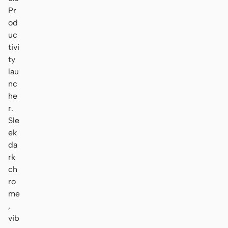
Pr
od
uc
tivi
ty
lau
nc
he
r.
Sle
ek
da
rk
ch
ro
me
,
vib