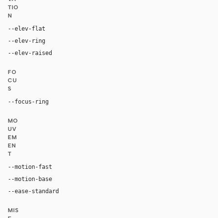
TIO
N
--elev-flat
none
--elev-ring
rgb(27, 28, 30) 0px 0px 0px 1px, rgb(7, 8, 10) 0px
--elev-raised
rgba(255, 255, 255, 0.05) 0px 1px 0px 0px inset,
FO
CU
S
--focus-ring
0 0 0 3px hsla(202, 100%, 67%, 0.35)
MO
UV
EM
EN
T
--motion-fast
150ms
--motion-base
200ms
--ease-standard
cubic-bezier(0.2, 0, 0, 1)
MIS