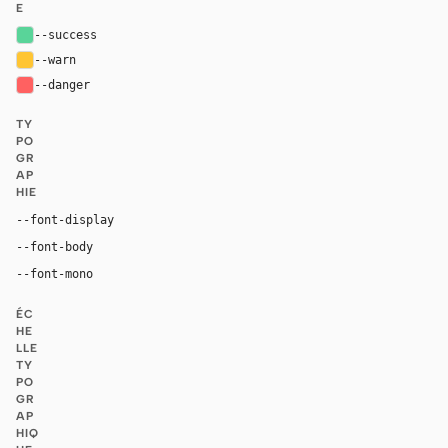
E
--success
hsl(151, 59%, 59%)
--warn
hsl(43, 100%, 60%)
--danger
hsl(0, 100%, 69%)
TY
PO
GR
AP
HIE
"Inter", "Inter Fallback", "SF Pro Display", -apple-s
--font-display
"Inter", "Inter Fallback", "SF Pro Text", -apple-system,
--font-body
"GeistMono", ui-monospace, "SF Mono", "Robot
--font-mono
ÉC
HE
LLE
TY
PO
GR
AP
HIQ