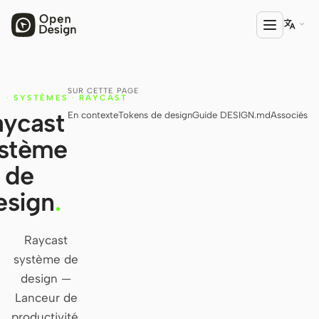

SUR CETTE PAGE
E
PRODUIT
·
SYSTÈMES
·
RAYCAST
aycast
En contexte
Tokens de design
Guide DESIGN.md
Associés
Open Design
stème
HTML Anything
de
HTML Video
esign
.
Codex Slides
Open Design Plugin
Raycast
système de
AGENT
design —
Codex
Lanceur de
Cursor Agent
productivité.