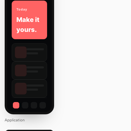
Today
Make it
yours.
Application