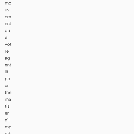
mo
uv
em
ent
qu
e
vot
re
ag
ent
lit
po
ur
thé
ma
tis
er
n’i
mp
ort