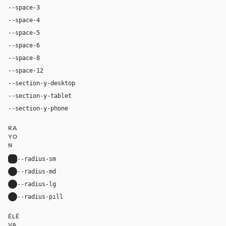
--space-3
12px
--space-4
16px
--space-5
20px
--space-6
24px
--space-8
32px
--space-12
48px
--section-y-desktop
96px
--section-y-tablet
64px
--section-y-phone
40px
RA
YO
N
--radius-sm
6px
--radius-md
12px
--radius-lg
16px
--radius-pill
9999px
ÉLÉ
VA