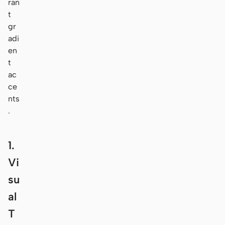
ran
t
gr
adi
en
t
ac
ce
nts
.
1.
Vi
su
al
T