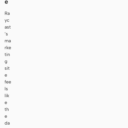
e
Ra
yc
ast
’s
ma
rke
tin
g
sit
e
fee
ls
lik
e
th
e
da