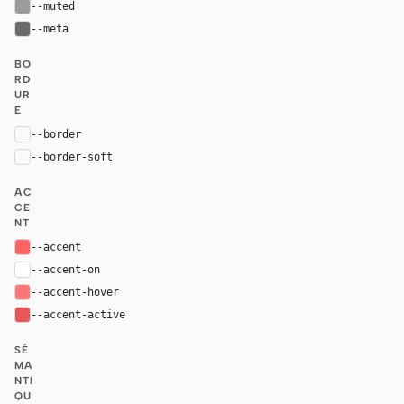
--muted
#9c9c9d
--meta
#6a6b6c
BO
RD
UR
E
--border
rgba(255, 255, 255, 0.06)
--border-soft
rgba(255, 255, 255, 0.04)
AC
CE
NT
--accent
#FF6363
--accent-on
#ffffff
--accent-hover
#ff7777
--accent-active
#e85757
SÉ
MA
NTI
QU