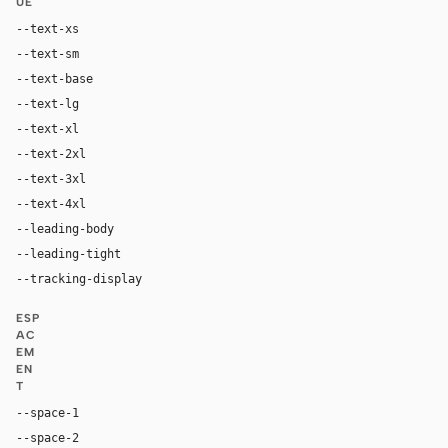
UE
--text-xs
12px
--text-sm
14px
--text-base
16px
--text-lg
18px
--text-xl
20px
--text-2xl
24px
--text-3xl
40px
--text-4xl
64px
--leading-body
1.6
--leading-tight
1.1
--tracking-display
0px
ESP
AC
EM
EN
T
--space-1
4px
--space-2
8px