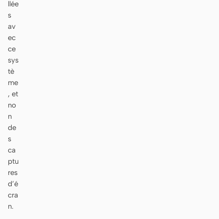
llée
s
av
ec
ce
sys
tè
me
, et
no
n
de
s
ca
ptu
res
d’é
cra
n.