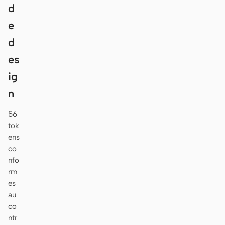
d
e
d
es
ig
n
56
tok
ens
co
nfo
rm
es
au
co
ntr