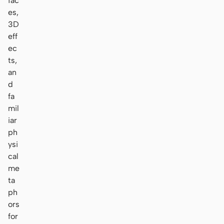
fac
es,
3D
eff
ec
ts,
an
d
fa
mil
iar
ph
ysi
cal
me
ta
ph
ors
for