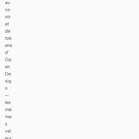
au
co
ntr
at
de
tok
ens
d’
Op
en
De
sig
n
—
les
mê
me
s
val
eur