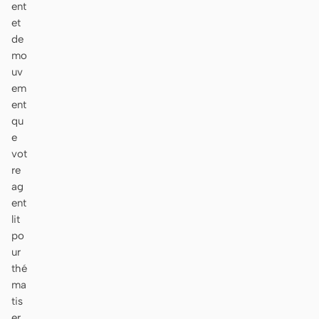
ent
et
de
mo
uv
em
ent
qu
e
vot
re
ag
ent
lit
po
ur
thé
ma
tis
er