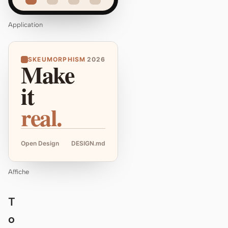
Application
SKEUMORPHISM
2026
Make
it
real.
Open Design
DESIGN.md
Affiche
T
o