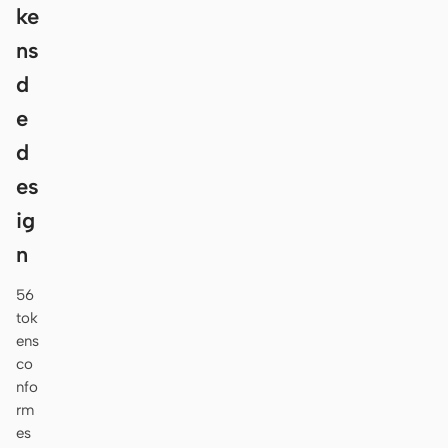
ke
ns
d
e
d
es
ig
n
56
tok
ens
co
nfo
rm
es