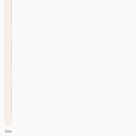
Fast
Secure
Simple
Site