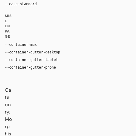
--ease-standard
cubic-bezier(0.2, 0, 0, 1)
MIS
E
EN
PA
GE
--container-max
1180px
--container-gutter-desktop
36px
--container-gutter-tablet
24px
--container-gutter-phone
16px
Ca
te
go
ry:
Mo
rp
his