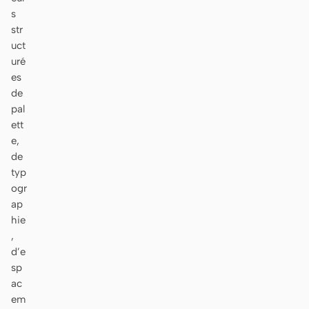
s
str
uct
uré
es
de
pal
ett
e,
de
typ
ogr
ap
hie
,
d’e
sp
ac
em