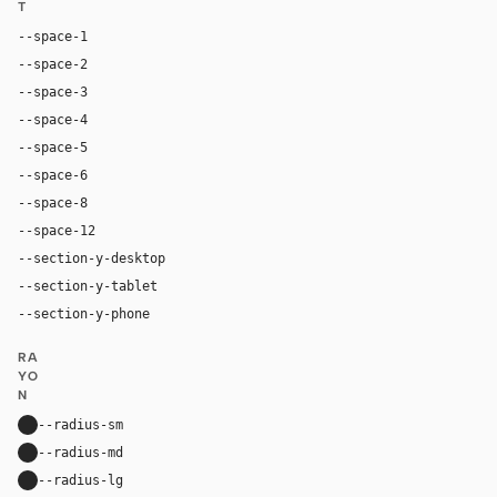
T
--space-1
4px
--space-2
8px
--space-3
12px
--space-4
16px
--space-5
20px
--space-6
24px
--space-8
32px
--space-12
48px
--section-y-desktop
96px
--section-y-tablet
68px
--section-y-phone
48px
RA
YO
N
--radius-sm
14px
--radius-md
22px
--radius-lg
34px