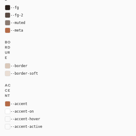
--fg
#2b211c
--fg-2
#5a4b43
--muted
#8a7a70
--meta
#b46a46
BO
RD
UR
E
--border
#dac8b9
--border-soft
#eaded4
AC
CE
NT
--accent
#b46a46
--accent-on
#ffffff
--accent-hover
color-mix(in oklab, var(--accent), black 8%)
--accent-active
color-mix(in oklab, var(--accent), black 14%