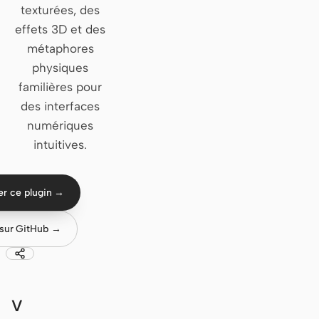
texturées, des
Claude Code
effets 3D et des
métaphores
OpenCode
physiques
familières pour
Gemini CLI
des interfaces
GitHub Copilot CLI
numériques
intuitives.
Qwen Code
Grok Build
ser ce plugin →
Kimi CLI
 sur GitHub →
DeepSeek TUI
Trae CLI
Aider
V