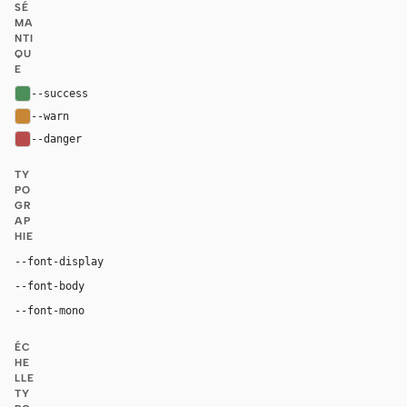
SÉ
MA
NTI
QU
E
--success
#4d8f5a
--warn
#c88735
--danger
#b84c4c
TY
PO
GR
AP
HIE
Georgia, "Times New Roman", serif
--font-display
Inter, system-ui, sans-serif
--font-body
"SF Mono", ui-monospace, Menlo, monospace
--font-mono
ÉC
HE
LLE
TY