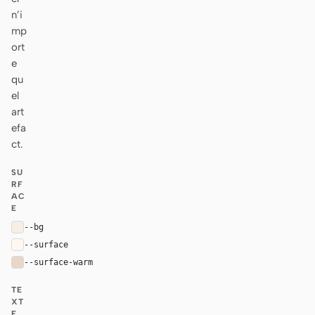
n’i
mp
ort
e
qu
el
art
efa
ct.
SU
RF
AC
E
--bg
#f7eee6
--surface
#fff8f1
--surface-warm
#ead6c7
TE
XT
E