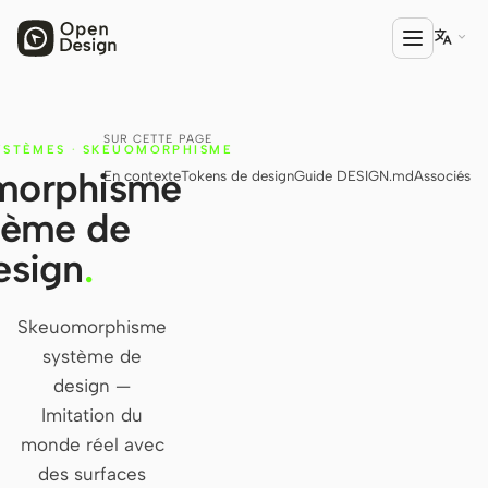

SUR CETTE PAGE
PRODUIT
YSTÈMES
·
SKEUOMORPHISME
morphisme
En contexte
Tokens de design
Guide DESIGN.md
Associés
Open Design
tème de
HTML Anything
esign
.
HTML Video
Codex Slides
Skeuomorphisme
système de
Open Design Plugin
design —
AGENT
Imitation du
Codex
monde réel avec
des surfaces
Cursor Agent