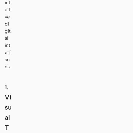
int
uiti
ve
di
git
al
int
erf
ac
es.
1.
Vi
su
al
T