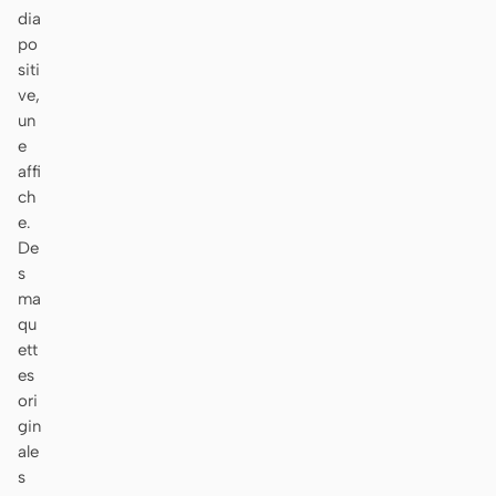
Télécharger
dia
po
siti
ve,
un
Contributeurs
Ambassadeurs
e
affi
Modérateurs
Events
ch
Discord
Discussions
e.
De
X
s
ma
qu
ett
es
ori
gin
ale
s