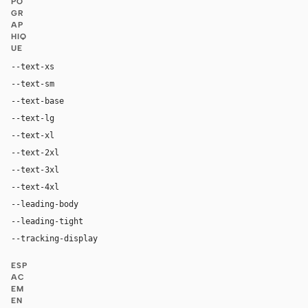
PO
GR
AP
HIQ
UE
--text-xs
12px
--text-sm
14px
--text-base
16px
--text-lg
18px
--text-xl
24px
--text-2xl
36px
--text-3xl
54px
--text-4xl
76px
--leading-body
1.52
--leading-tight
1.06
--tracking-display
-0.025em
ESP
AC
EM
EN