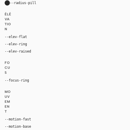
--radius-pill
9999px
ÉLÉ
VA
TIO
N
--elev-flat
none
--elev-ring
0 0 0 1px var(--border)
--elev-raised
8px 10px 24px rgba(128, 92, 70, 0.18), -8px -8px
FO
CU
S
--focus-ring
0 0 0 4px rgba(180, 106, 70, 0.24)
MO
UV
EM
EN
T
--motion-fast
150ms
--motion-base
240ms