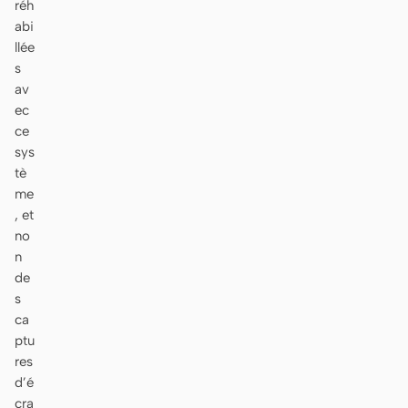
réh
abi
llée
s
av
ec
ce
sys
tè
me
, et
no
n
de
s
ca
ptu
res
d’é
cra