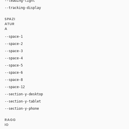
--leading-tight
1.06
--tracking-display
-0.025em
SPAZI
ATUR
A
--space-1
4px
--space-2
8px
--space-3
12px
--space-4
16px
--space-5
20px
--space-6
24px
--space-8
32px
--space-12
48px
--section-y-desktop
96px
--section-y-tablet
68px
--section-y-phone
48px
RAGG
IO