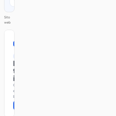
Sito
web
01
Bento
/
12
KEYNOTE
Design
that ships
itself.
One DESIGN.md —
every surface on-
brand.
Next
Agenda