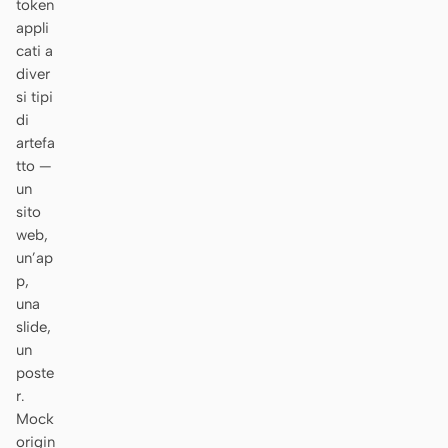
token
Prototipo
Dashboard
appli
cati a
Slide
Immagine
diver
si tipi
Video
Design system
di
artefa
RUOLI
tto —
Solo builder
Designer
un
sito
Ingegneria
Product Manager
web,
un’ap
Marketing
p,
STRUMENTI
una
slide,
Generatore di wireframe
Generatore di UI AI
un
AI
poste
r.
Generatore di prototipi
Generatore di landing
Mock
AI
page AI
origin