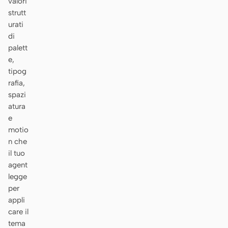
valori
strutt
urati
di
palett
e,
tipog
rafia,
spazi
atura
e
motio
n che
il tuo
agent
legge
per
appli
care il
tema