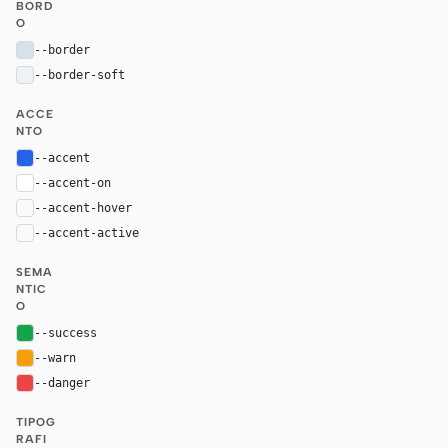
BORD
O
--border
#d7e0ef
--border-soft
#edf2f8
ACCE
NTO
--accent
#2563eb
--accent-on
#ffffff
--accent-hover
color-mix(in oklab, var(--accent), black 8%)
--accent-active
color-mix(in oklab, var(--accent), black 14%
SEMA
NTIC
O
--success
#16a34a
--warn
#f59e0b
--danger
#ef4444
TIPOG
RAFI