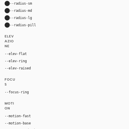
--radius-sm
10px
--radius-md
16px
--radius-lg
24px
--radius-pill
9999px
ELEV
AZIO
NE
--elev-flat
none
--elev-ring
0 0 0 1px var(--border)
--elev-raised
0 20px 52px rgba(16, 24, 40, 0.11)
FOCU
S
--focus-ring
0 0 0 4px rgba(37, 99, 235, 0.22)
MOTI
ON
--motion-fast
150ms
--motion-base
240ms