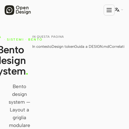

IN QUESTA PAGINA
A
PRODOTTO
·
SISTEMI
·
BENTO
Bento
In contesto
Design token
Guida a DESIGN.md
Correlati
Open Design
design
HTML Anything
ystem
.
HTML Video
Codex Slides
Bento
design
Open Design Plugin
system —
AGENTE
Layout a
Codex
griglia
modulare
Cursor Agent