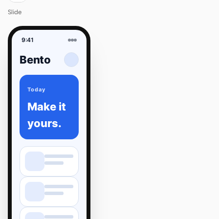
Slide
9:41
Bento
Today
Make it
yours.