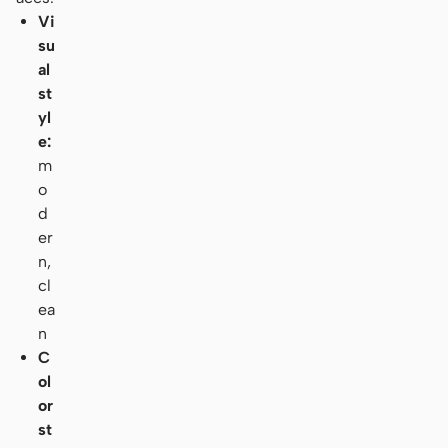
Vi
su
al
st
yl
e:
m
o
d
er
n,
cl
ea
n
C
ol
or
st