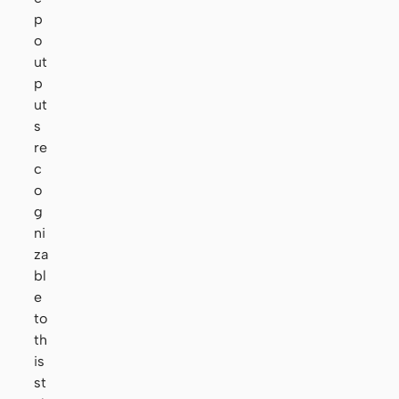
p
o
ut
p
ut
s
re
c
o
g
ni
za
bl
e
to
th
is
st