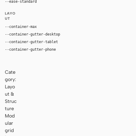
--ease-standard
cubic-bezier(0.2, 0, 0, 1)
LAYO
UT
--container-max
1180px
--container-gutter-desktop
36px
--container-gutter-tablet
24px
--container-gutter-phone
16px
Cate
gory:
Layo
ut &
Struc
ture
Mod
ular
grid