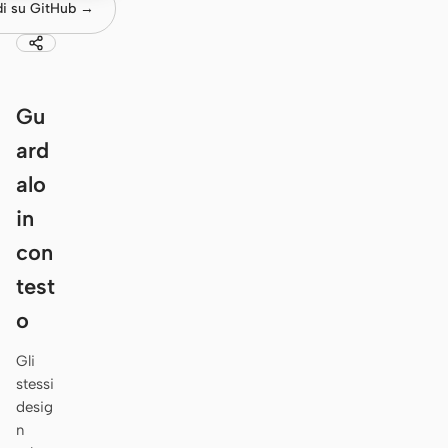
di su GitHub →
Antigravity
DeepSeek Reasonix
Hermes
Gu
Devin for Terminal
ard
Pi
alo
in
Kiro CLI
con
Kilo
test
Mistral Vibe CLI
o
Qoder CLI
Gli
stessi
desig
n
CASI D’USO