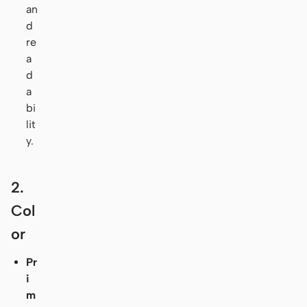
an
d
re
a
d
a
bi
lit
y.
2.
Col
or
Pr
i
m