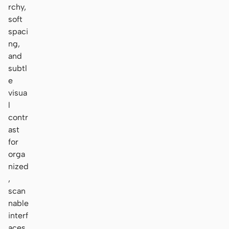
rchy,
soft
spaci
ng,
and
subtl
e
visua
l
contr
ast
for
orga
nized
,
scan
nable
interf
aces.