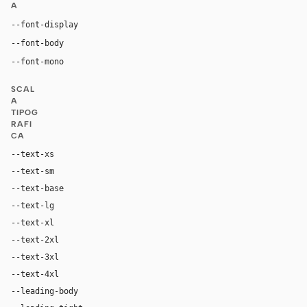
A
Inter, system-ui, sans-serif
--font-display
Inter, system-ui, sans-serif
--font-body
"SF Mono", ui-monospace, Menlo, monospace
--font-mono
SCAL
A
TIPOG
RAFI
CA
--text-xs
12px
--text-sm
14px
--text-base
16px
--text-lg
18px
--text-xl
24px
--text-2xl
36px
--text-3xl
54px
--text-4xl
76px
--leading-body
1.52