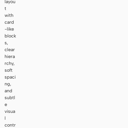
layou
t
with
card
-like
block
s,
clear
hiera
rchy,
soft
spaci
ng,
and
subtl
e
visua
l
contr