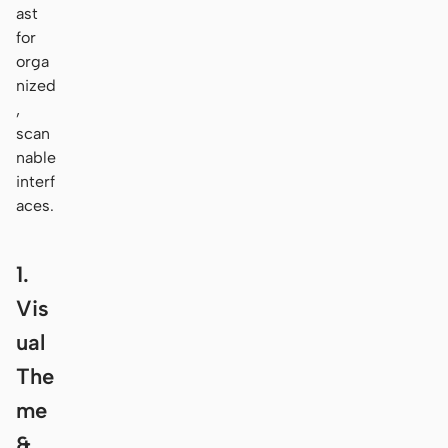
ast
for
orga
nized
,
scan
nable
interf
aces.
1.
Vis
ual
The
me
&