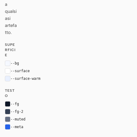
a
qualsi
asi
artefa
tto.
SUPE
RFICI
E
--bg
#f5f8ff
--surface
#ffffff
--surface-warm
#eaf1ff
TEST
O
--fg
#101828
--fg-2
#344054
--muted
#667085
--meta
#2563eb