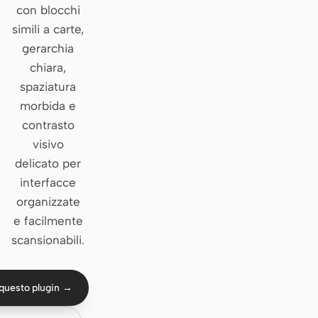
con blocchi
Claude Code
simili a carte,
gerarchia
OpenCode
chiara,
spaziatura
Gemini CLI
morbida e
GitHub Copilot CLI
contrasto
visivo
Qwen Code
delicato per
Grok Build
interfacce
organizzate
Kimi CLI
e facilmente
DeepSeek TUI
scansionabili.
Trae CLI
questo plugin →
Aider