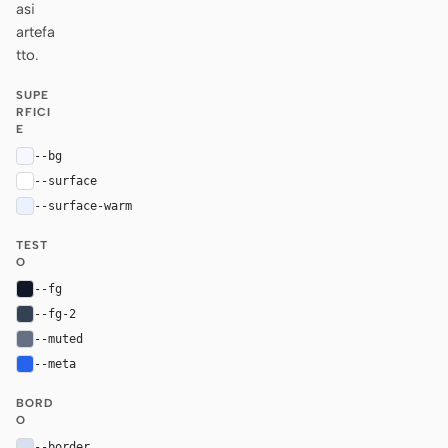
asi
artefa
tto.
SUPE
RFICI
E
--bg
#f5f8ff
--surface
#ffffff
--surface-warm
#eaf1ff
TEST
O
--fg
#101828
--fg-2
#344054
--muted
#667085
--meta
#2563eb
BORD
O
--border
#d7e0ef