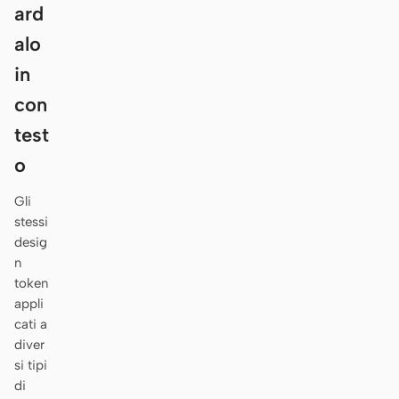
Antigravity
ard
alo
DeepSeek Reasonix
in
Hermes
con
Devin for Terminal
test
Pi
o
Kiro CLI
Gli
stessi
Kilo
desig
n
Mistral Vibe CLI
token
appli
Qoder CLI
cati a
diver
si tipi
di
CASI D’USO