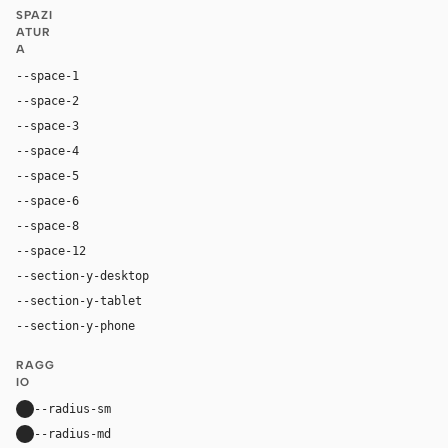
SPAZI
ATUR
A
--space-1
4px
--space-2
8px
--space-3
12px
--space-4
16px
--space-5
20px
--space-6
24px
--space-8
32px
--space-12
48px
--section-y-desktop
96px
--section-y-tablet
68px
--section-y-phone
48px
RAGG
IO
--radius-sm
10px
--radius-md
16px