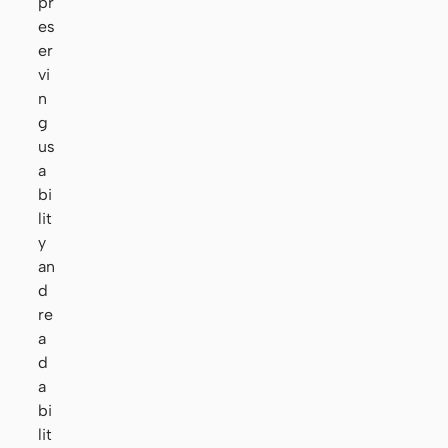
pr
es
er
vi
n
g
us
a
bi
lit
y
an
d
re
a
d
a
bi
lit