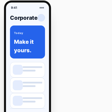
9:41
Corporate
Today
Make it
yours.