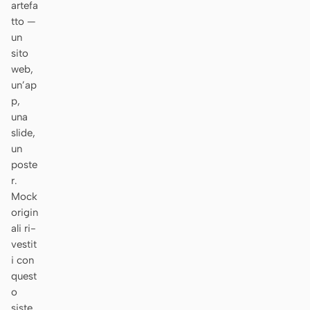
artefa
Prototipo
Dashboard
tto —
un
Slide
Immagine
sito
web,
Video
Design system
un’ap
p,
RUOLI
una
Solo builder
Designer
slide,
un
Ingegneria
Product Manager
poste
r.
Marketing
Mock
STRUMENTI
origin
ali ri-
Generatore di wireframe
Generatore di UI AI
vestit
AI
i con
Generatore di prototipi
Generatore di landing
quest
AI
page AI
o
siste