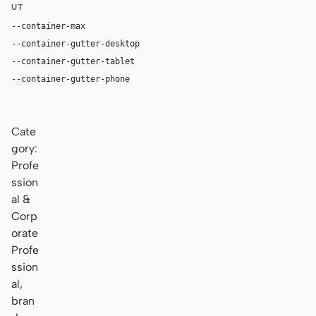
UT
--container-max
1180px
--container-gutter-desktop
36px
--container-gutter-tablet
24px
--container-gutter-phone
16px
Cate
gory:
Profe
ssion
al &
Corp
orate
Profe
ssion
al,
bran