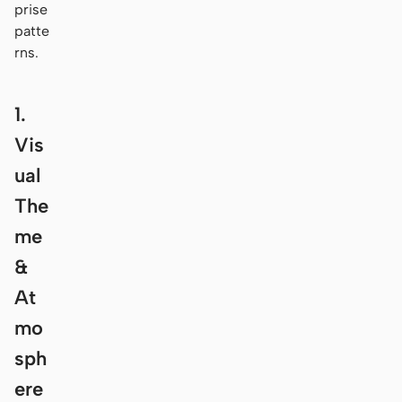
prise
patte
rns.
1.
Vis
ual
The
me
&
At
mo
sph
ere