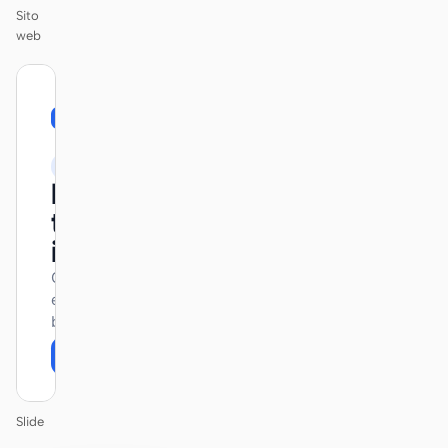
Sito
web
01
Corporate
/
12
KEYNOTE
Design
that ships
itself.
One DESIGN.md —
every surface on-
brand.
Next
Agenda
Slide