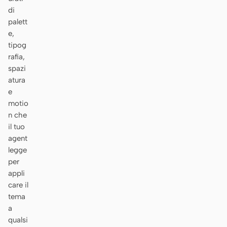
di
palett
e,
tipog
rafia,
spazi
atura
e
motio
n che
il tuo
agent
legge
per
appli
care il
tema
a
qualsi