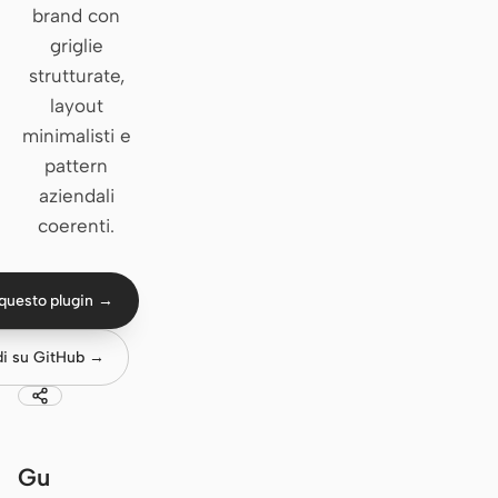
brand con
Claude Code
griglie
strutturate,
OpenCode
layout
minimalisti e
Gemini CLI
pattern
GitHub Copilot CLI
aziendali
coerenti.
Qwen Code
Grok Build
questo plugin →
Kimi CLI
di su GitHub →
DeepSeek TUI
Trae CLI
Aider
Gu