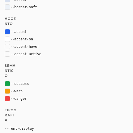
--border-soft
#edf2f8
ACCE
NTO
--accent
#2563eb
--accent-on
#ffffff
--accent-hover
color-mix(in oklab, var(--accent), black 8%)
--accent-active
color-mix(in oklab, var(--accent), black 14%
SEMA
NTIC
O
--success
#16a34a
--warn
#f59e0b
--danger
#ef4444
TIPOG
RAFI
A
Inter, system-ui, sans-serif
--font-display