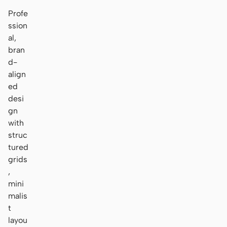
Profe
ssion
al,
bran
d-
align
ed
desi
gn
with
struc
tured
grids
,
mini
malis
t
layou