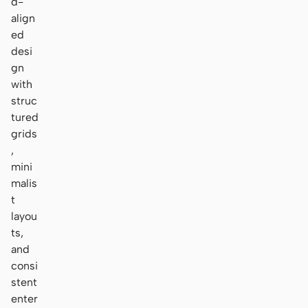
d-
align
ed
desi
gn
with
struc
tured
grids
,
mini
malis
t
layou
ts,
and
consi
stent
enter