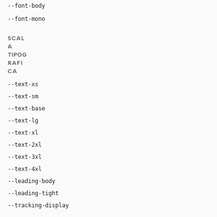
Inter, system-ui, sans-serif
--font-body
"SF Mono", ui-monospace, Menlo, monospace
--font-mono
SCAL
A
TIPOG
RAFI
CA
--text-xs
12px
--text-sm
14px
--text-base
16px
--text-lg
18px
--text-xl
24px
--text-2xl
36px
--text-3xl
54px
--text-4xl
76px
--leading-body
1.52
--leading-tight
1.06
--tracking-display
-0.025em