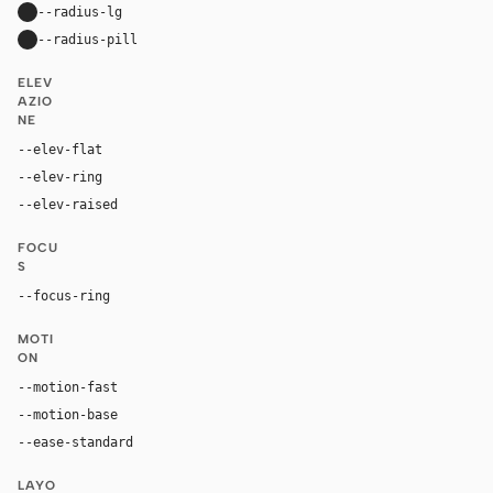
--radius-lg
24px
--radius-pill
9999px
ELEV
AZIO
NE
--elev-flat
none
--elev-ring
0 0 0 1px var(--border)
--elev-raised
0 20px 52px rgba(16, 24, 40, 0.11)
FOCU
S
--focus-ring
0 0 0 4px rgba(37, 99, 235, 0.22)
MOTI
ON
--motion-fast
150ms
--motion-base
240ms
--ease-standard
cubic-bezier(0.2, 0, 0, 1)
LAYO