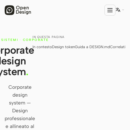

IN QUESTA PAGINA
PRODOTTO
SISTEMI
·
CORPORATE
rporate
In contesto
Design token
Guida a DESIGN.md
Correlati
Open Design
design
HTML Anything
ystem
.
HTML Video
Codex Slides
Corporate
design
Open Design Plugin
system —
AGENTE
Design
Codex
professionale
e allineato al
Cursor Agent