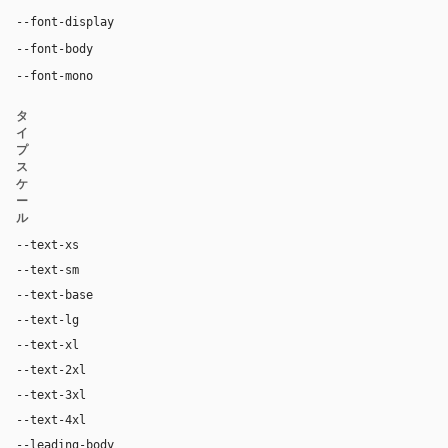
Inter, system-ui, sans-serif
--font-display
Inter, system-ui, sans-serif
--font-body
"SF Mono", ui-monospace, Menlo, monospace
--font-mono
タ
イ
プ
ス
ケ
ー
ル
--text-xs
12px
--text-sm
14px
--text-base
16px
--text-lg
18px
--text-xl
24px
--text-2xl
36px
--text-3xl
54px
--text-4xl
76px
--leading-body
1.52