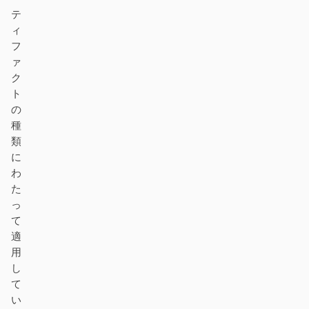
テ
ィ
フ
ァ
ク
ト
の
種
類
に
わ
た
っ
て
適
用
し
て
い