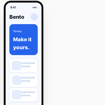
9:41
Bento
Today
Make it
yours.