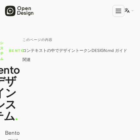

このページの内容
プロダクト
シ
ス
コンテキストの中で
デザイントークン
DESIGN.md ガイド
·
BENTO
Open Design
テ
ム
関連
HTML Anything
ento
デザ
HTML Video
イン
Codex Slides
シス
Open Design Plugin
テム
.
エージェント
Codex
Bento
Cursor Agent