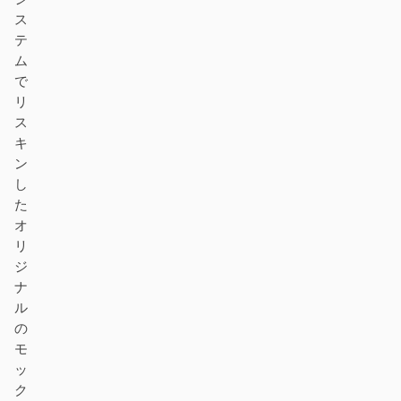
ス
テ
ム
で
リ
ス
キ
ン
し
た
オ
リ
ジ
ナ
ル
の
モ
ッ
ク