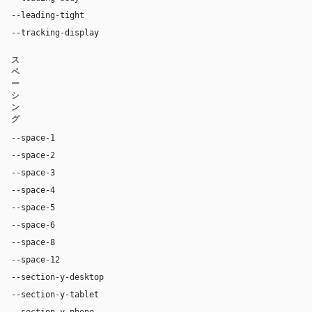
--leading-tight
1.06
--tracking-display
-0.025em
ス
ペ
ー
シ
ン
グ
--space-1
4px
--space-2
8px
--space-3
12px
--space-4
16px
--space-5
20px
--space-6
24px
--space-8
32px
--space-12
48px
--section-y-desktop
96px
--section-y-tablet
68px
--section-y-phone
48px