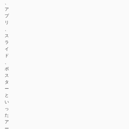
、
ア
プ
リ
、
ス
ラ
イ
ド
、
ポ
ス
タ
ー
と
い
っ
た
ア
ー