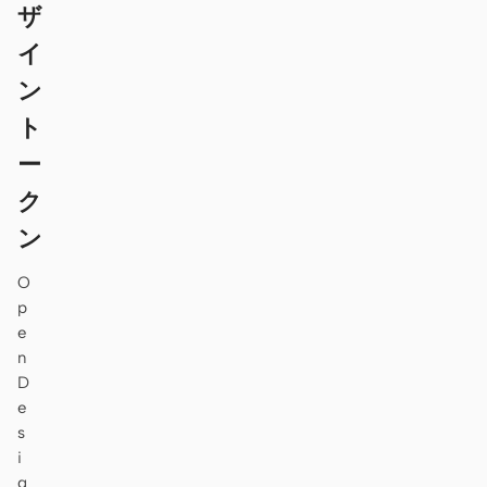
ザ
イ
ン
ト
ー
ク
ン
O
p
e
n
D
e
s
i
g