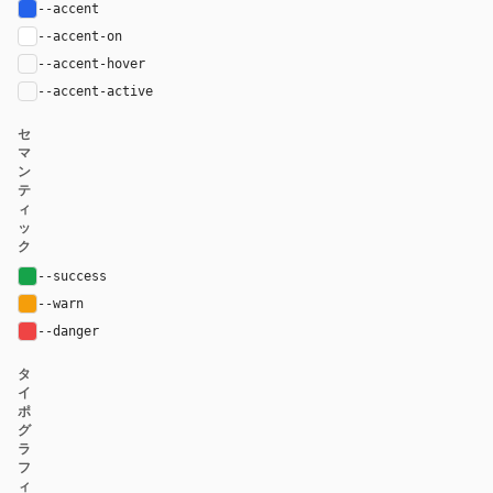
--accent
#2563eb
--accent-on
#ffffff
--accent-hover
color-mix(in oklab, var(--accent), black 8%)
--accent-active
color-mix(in oklab, var(--accent), black 14%
セ
マ
ン
テ
ィ
ッ
ク
--success
#16a34a
--warn
#f59e0b
--danger
#ef4444
タ
イ
ポ
グ
ラ
フ
ィ