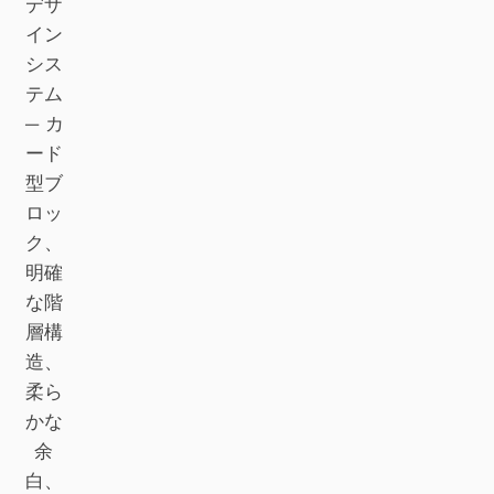
デザ
イン
Claude Code
シス
OpenCode
テム
— カ
Gemini CLI
ード
型ブ
GitHub Copilot CLI
ロッ
Qwen Code
ク、
明確
Grok Build
な階
Kimi CLI
層構
造、
DeepSeek TUI
柔ら
Trae CLI
かな
余
Aider
白、