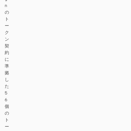
n
の
ト
ー
ク
ン
契
約
に
準
拠
し
た
5
6
個
の
ト
ー