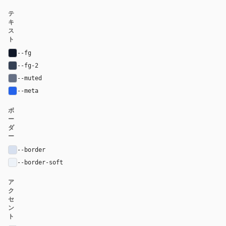
テ
キ
ス
ト
--fg
#101828
--fg-2
#344054
--muted
#667085
--meta
#2563eb
ボ
ー
ダ
ー
--border
#d7e0ef
--border-soft
#edf2f8
ア
ク
セ
ン
ト