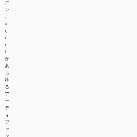
ク
ン
。
a
g
e
n
t
が
あ
ら
ゆ
る
ア
ー
テ
ィ
フ
ァ
ク