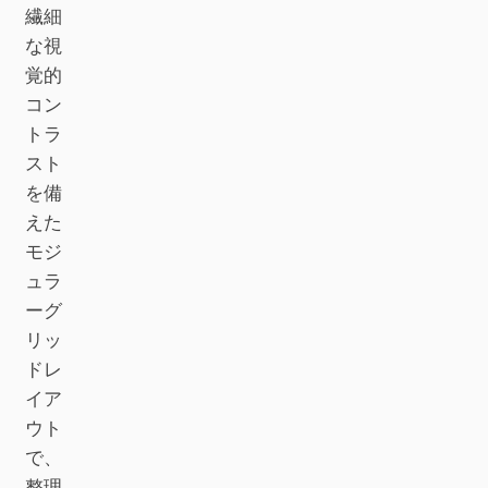
Antigravity
繊細
な視
DeepSeek Reasonix
覚的
コン
Hermes
トラ
Devin for Terminal
スト
を備
Pi
えた
Kiro CLI
モジ
ュラ
Kilo
ーグ
Mistral Vibe CLI
リッ
ドレ
Qoder CLI
イア
ウト
で、
ユースケース
整理