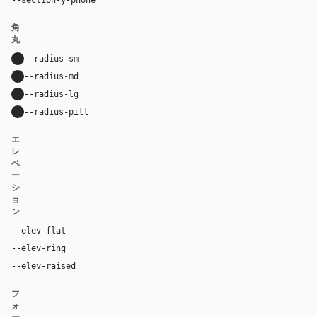
角
丸
--radius-sm
10px
--radius-md
16px
--radius-lg
24px
--radius-pill
9999px
エ
レ
ベ
ー
シ
ョ
ン
--elev-flat
none
--elev-ring
0 0 0 1px var(--border)
--elev-raised
0 20px 52px rgba(16, 24, 40, 0.11)
フ
ォ