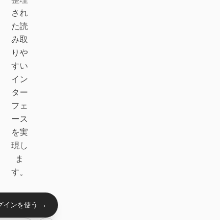
され
プロトタイプ
ダッシュボード
た読
スライド
画像
み取
りや
動画
デザインシステム
すい
ロール
イン
ソロビルダー
デザイナー
ター
フェ
エンジニアリング
プロダクトマネージャー
ース
マーケティング
を実
現し
ツール
ま
AI ワイヤーフレームジェ
AI UI ジェネレーター
す。
ネレーター
AI プロトタイプジェネレ
AI ランディングページジ
グインを使う →
ーター
ェネレーター