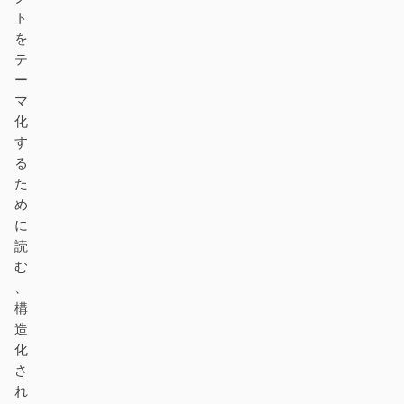
ト
を
テ
ー
マ
化
す
る
た
め
に
読
む
、
構
造
化
さ
れ