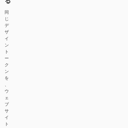
る
ダウンロード
同
じ
デ
ザ
貢献者
アンバサダー
イ
ン
モデレーター
Events
ト
ー
Discord
Discussions
ク
X
ン
を
、
ウ
ェ
ブ
サ
イ
ト