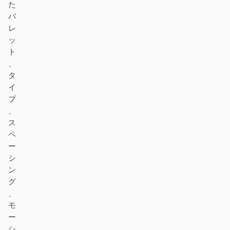
た
パ
レ
ッ
ト
、
タ
イ
プ
、
ス
ペ
ー
シ
ン
グ
、
モ
ー
シ