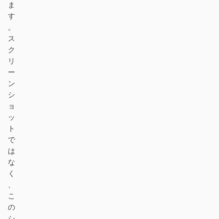
ま
す
。
ス
ク
リ
ー
ン
シ
ョ
ッ
ト
で
は
な
く
、
こ
の
シ