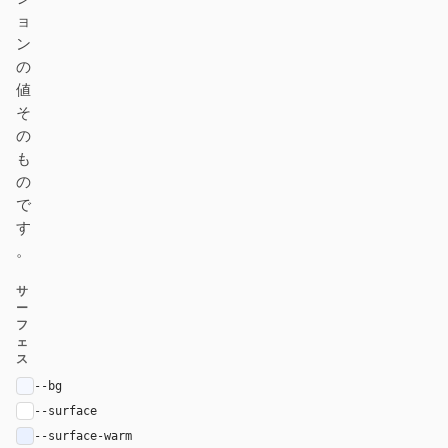
ョ
ン
の
値
そ
の
も
の
で
す
。
サ
ー
フ
ェ
ス
--bg
#f5f8ff
--surface
#ffffff
--surface-warm
#eaf1ff