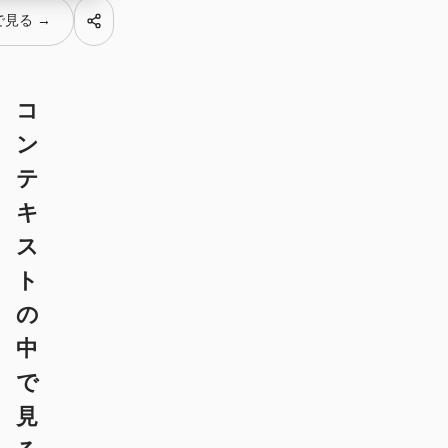
デザイン・トゥ・コード
Figma・トゥ・コード
 で見る →
スクリーンショット・ト
HTML to PPT
ゥ・コード
コ
ン
テ
テンプレート
スキル
キ
システム
ス
ト
の
中
で
ブログ
導入事例
見
チュートリアル
比較