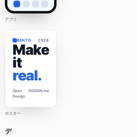
アプリ
BENTO
2026
Make
it
real.
Open
DESIGN.md
Design
ポスター
デ