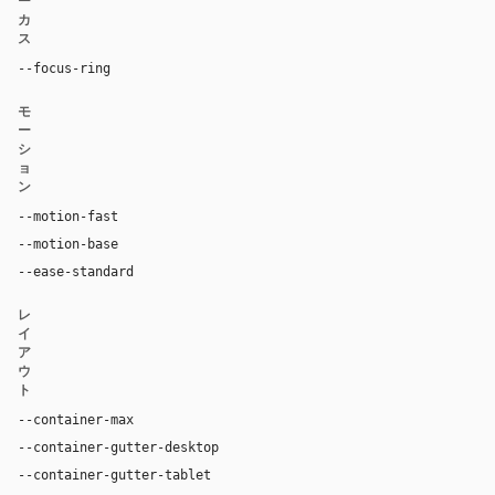
ー
カ
ス
--focus-ring
0 0 0 4px rgba(37, 99, 235, 0.22)
モ
ー
シ
ョ
ン
--motion-fast
150ms
--motion-base
240ms
--ease-standard
cubic-bezier(0.2, 0, 0, 1)
レ
イ
ア
ウ
ト
--container-max
1180px
--container-gutter-desktop
36px
--container-gutter-tablet
24px