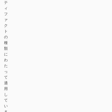
テ
ィ
フ
ァ
ク
ト
の
種
類
に
わ
た
っ
て
適
用
し
て
い
ま