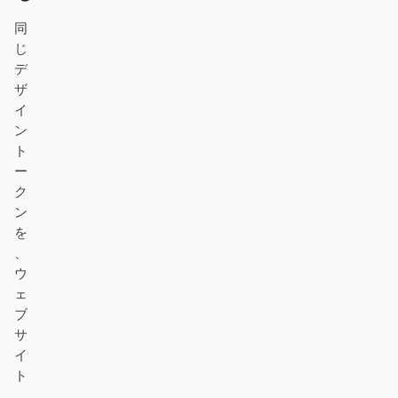
デザイン・トゥ・コード
Figma・トゥ・コード
同
じ
スクリーンショット・ト
HTML to PPT
デ
ゥ・コード
ザ
イ
ン
ト
テンプレート
スキル
ー
ク
システム
ン
を
、
ウ
ェ
ブ
サ
ブログ
導入事例
イ
ト
チュートリアル
比較
、