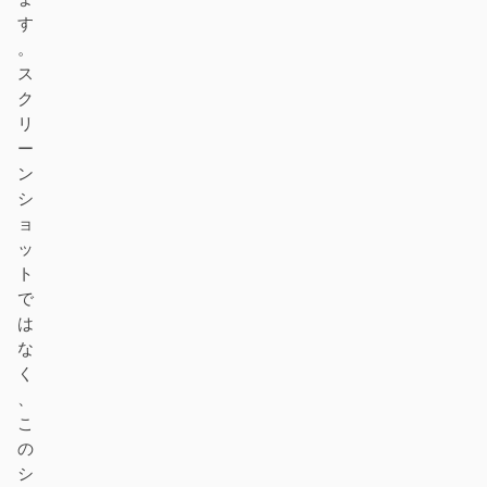
す
。
ス
ク
リ
ー
ン
シ
ョ
ッ
ト
で
は
な
く
、
こ
の
シ