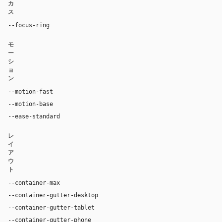
カ
ス
--focus-ring
0 0 0 3px rgba(125, 42, 232, 0.16)
モ
ー
シ
ョ
ン
--motion-fast
180ms
--motion-base
280ms
--ease-standard
cubic-bezier(0.4, 0, 0.2, 1)
レ
イ
ア
ウ
ト
--container-max
1320px
--container-gutter-desktop
32px
--container-gutter-tablet
24px
--container-gutter-phone
16px