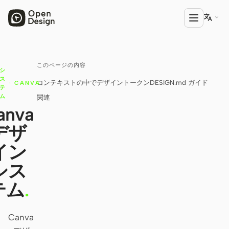

このページの内容
プロダクト
シ
ス
コンテキストの中で
デザイントークン
DESIGN.md ガイド
·
CANVA
Open Design
テ
ム
関連
HTML Anything
anva
デザ
HTML Video
イン
Codex Slides
シス
Open Design Plugin
テム
.
エージェント
Codex
Canva
Cursor Agent