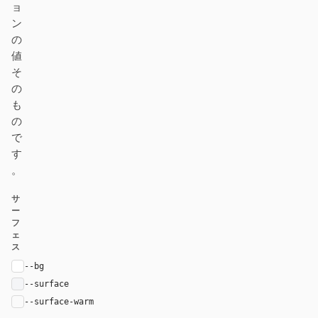
ョ
ン
の
値
そ
の
も
の
で
す
。
サ
ー
フ
ェ
ス
--bg
#ffffff
--surface
#f4f5f7
--surface-warm
var(--surface)