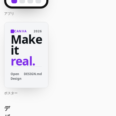
アプリ
CANVA
2026
Make
it
real.
Open
DESIGN.md
Design
ポスター
デ