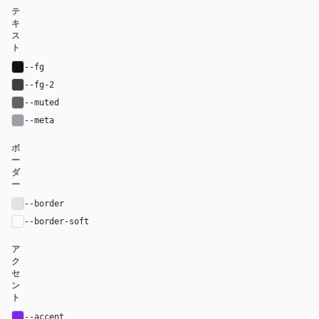
テ
キ
ス
ト
--fg
#0e1318
--fg-2
#3c4043
--muted
#5f6368
--meta
#9aa0a6
ボ
ー
ダ
ー
--border
#e1e3e6
--border-soft
var(--border)
ア
ク
セ
ン
ト
--accent
#7d2ae8