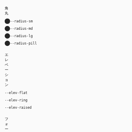
角
丸
--radius-sm
8px
--radius-md
12px
--radius-lg
16px
--radius-pill
9999px
エ
レ
ベ
ー
シ
ョ
ン
--elev-flat
none
--elev-ring
0 0 0 1px var(--border)
--elev-raised
0 2px 8px rgba(0, 0, 0, 0.06)
フ
ォ
ー