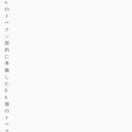
n
の
ト
ー
ク
ン
契
約
に
準
拠
し
た
5
6
個
の
ト
ー
ク