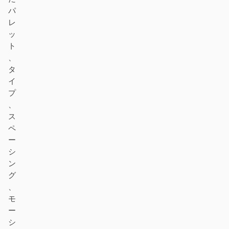
パ
レ
ッ
ト
、
タ
イ
プ
、
ス
ペ
ー
シ
ン
グ
、
モ
ー
シ