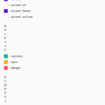
--accent-on
#ffffff
--accent-hover
#6815d4
--accent-active
color-mix(in oklab, var(--accent), black 14%
セ
マ
ン
テ
ィ
ッ
ク
--success
#00b894
--warn
#ffb020
--danger
#ff5757
タ
イ
ポ
グ
ラ
フ
ィ