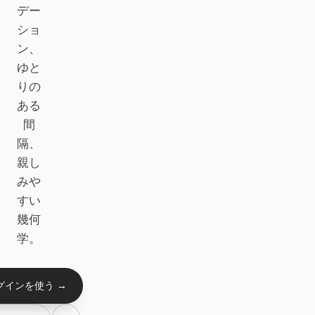
Antigravity
デー
ショ
DeepSeek Reasonix
ン、
ゆと
Hermes
りの
Devin for Terminal
ある
間
Pi
隔、
Kiro CLI
親し
みや
Kilo
すい
Mistral Vibe CLI
幾何
学。
Qoder CLI
グインを使う →
ユースケース