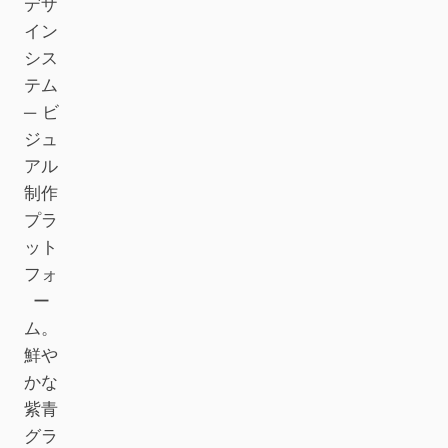
デザ
イン
Claude Code
シス
OpenCode
テム
— ビ
Gemini CLI
ジュ
アル
GitHub Copilot CLI
制作
Qwen Code
プラ
ット
Grok Build
フォ
Kimi CLI
ー
ム。
DeepSeek TUI
鮮や
Trae CLI
かな
紫青
Aider
グラ