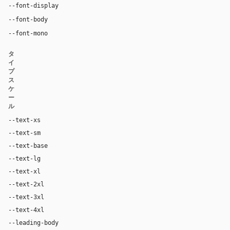
"Canva Sans", "YS Text", system-ui, -apple-system, 
--font-display
"Canva Sans", "YS Text", system-ui, -apple-system, san
--font-body
"JetBrains Mono", ui-monospace, Menlo, Conso
--font-mono
タ
イ
プ
ス
ケ
ー
ル
--text-xs
11px
--text-sm
12px
--text-base
14px
--text-lg
16px
--text-xl
18px
--text-2xl
24px
--text-3xl
36px
--text-4xl
64px
--leading-body
1.5