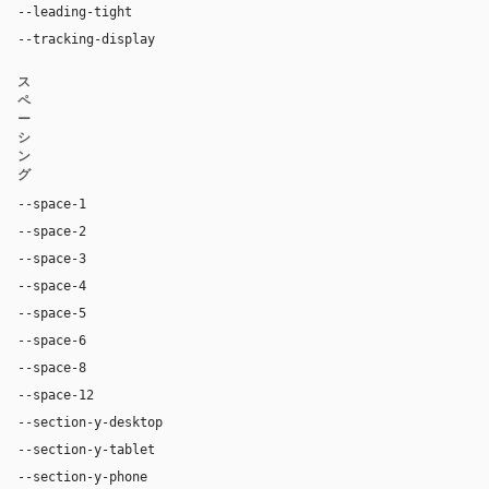
--leading-tight
1.15
--tracking-display
-0.02em
ス
ペ
ー
シ
ン
グ
--space-1
4px
--space-2
8px
--space-3
12px
--space-4
16px
--space-5
20px
--space-6
24px
--space-8
32px
--space-12
48px
--section-y-desktop
96px
--section-y-tablet
64px
--section-y-phone
48px