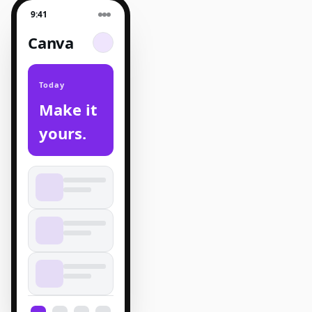
9:41
Canva
Today
Make it
yours.