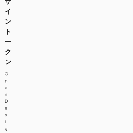
ザ
イ
ン
ト
ー
ク
ン
O
p
e
n
D
e
s
i
g