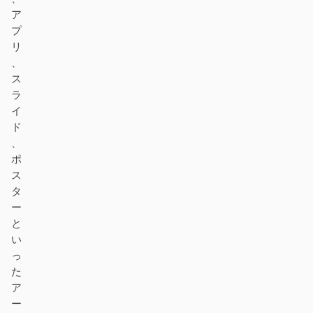
ダウンロード
ア
プ
リ
、
ス
貢献者
アンバサダー
ラ
イ
モデレーター
Events
ド
Discord
Discussions
、
ポ
X
ス
タ
ー
と
い
っ
た
ア
ー