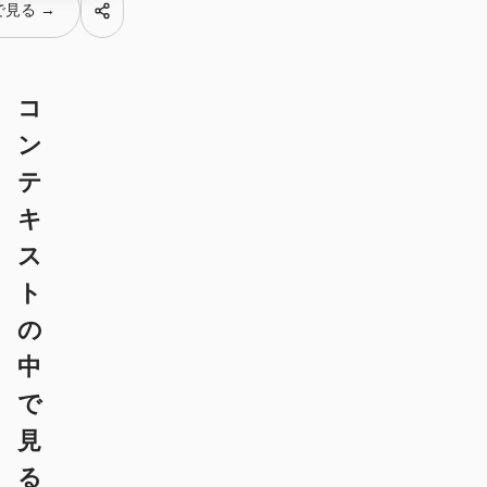
 で見る →
プロトタイプ
ダッシュボード
スライド
画像
コ
動画
デザインシステム
ン
ロール
テ
ソロビルダー
デザイナー
キ
エンジニアリング
プロダクトマネージャー
ス
マーケティング
ト
の
ツール
中
AI ワイヤーフレームジェ
AI UI ジェネレーター
ネレーター
で
AI プロトタイプジェネレ
AI ランディングページジ
見
ーター
ェネレーター
る