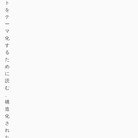
ト
を
テ
ー
マ
化
す
る
た
め
に
読
む
、
構
造
化
さ
れ
た