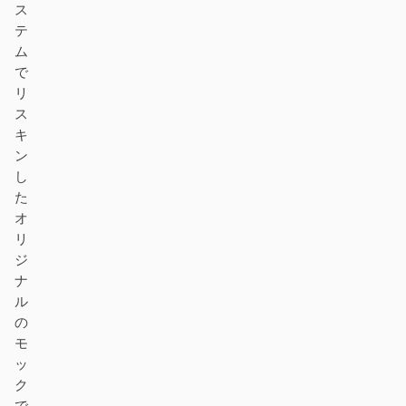
ス
テ
ム
で
リ
ス
キ
ン
し
た
オ
リ
ジ
ナ
ル
の
モ
ッ
ク