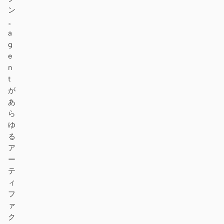
ン
。
a
g
e
n
t
が
あ
ら
ゆ
る
ア
ー
テ
ィ
フ
ァ
ク