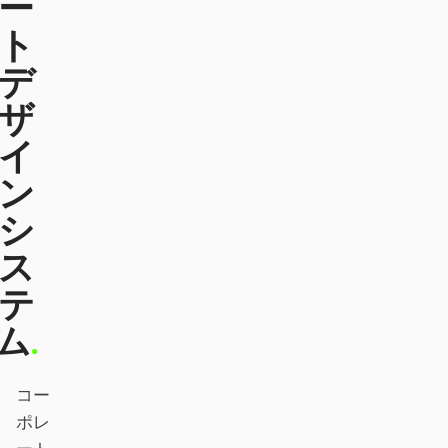
ー
ト
Claude Code
デ
OpenCode
ザ
Gemini CLI
イ
GitHub Copilot CLI
ン
Qwen Code
シ
Grok Build
ス
Kimi CLI
テ
ム
.
DeepSeek TUI
Trae CLI
コー
Aider
ポレ