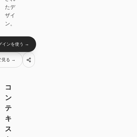
デザイン・トゥ・コード
Figma・トゥ・コード
たデ
ザイ
スクリーンショット・ト
HTML to PPT
ン。
ゥ・コード
グインを使う →
テンプレート
スキル
 で見る →
システム
コ
ン
テ
ブログ
導入事例
キ
ス
チュートリアル
比較