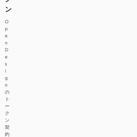
ン
O
p
e
n
D
e
s
i
g
n
の
ト
ー
ク
ン
契
約