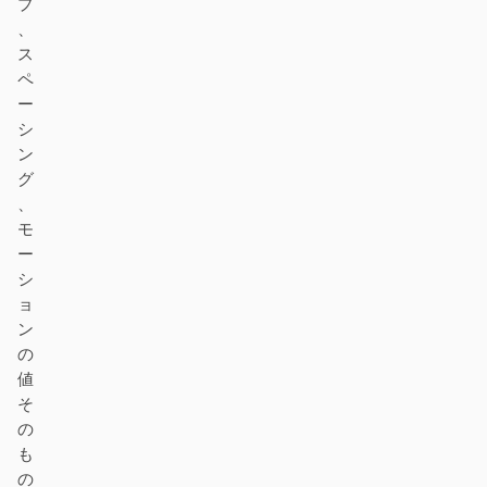
プ
、
ス
ペ
ー
シ
ン
グ
、
モ
ー
シ
ョ
ン
の
値
そ
の
も
の