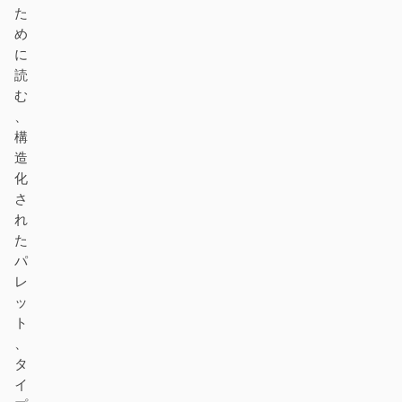
た
め
に
読
む
、
構
造
化
さ
れ
た
パ
レ
ッ
ト
、
タ
イ