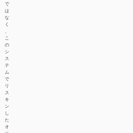
で
は
な
く
、
こ
の
シ
ス
テ
ム
で
リ
ス
キ
ン
し
た
オ