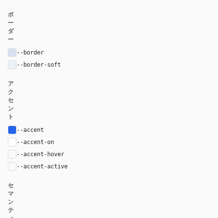
ボ
ー
ダ
ー
--border
#d7e0ef
--border-soft
#edf2f8
ア
ク
セ
ン
ト
--accent
#2563eb
--accent-on
#ffffff
--accent-hover
color-mix(in oklab, var(--accent), black 8%)
--accent-active
color-mix(in oklab, var(--accent), black 14%
セ
マ
ン
テ