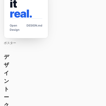
it
real.
Open
DESIGN.md
Design
ポスター
デ
ザ
イ
ン
ト
ー
ク