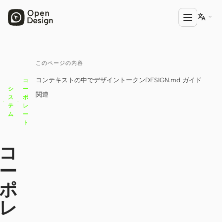

このページの内容
プロダクト
コンテキストの中で
デザイントークン
DESIGN.md ガイド
コ
Open Design
シ
ー
関連
ス
ポ
·
·
HTML Anything
テ
レ
ム
ー
ト
HTML Video
Codex Slides
コ
ー
Open Design Plugin
ポ
エージェント
Codex
レ
Cursor Agent