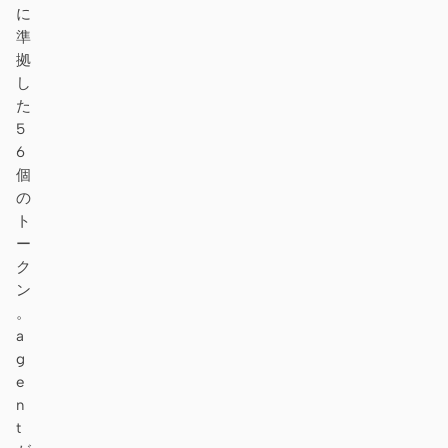
に
準
拠
し
た
5
6
個
の
ト
ー
ク
ン
。
a
g
e
n
t