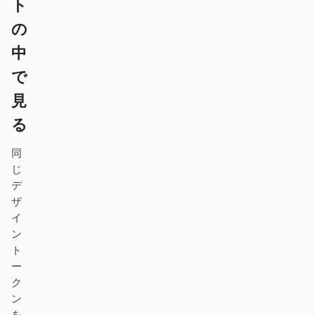
ト
ダウンロード
の
中
で
貢献者
アンバサダー
見
モデレーター
Events
る
Discord
Discussions
同
じ
X
デ
ザ
イ
ン
ト
ー
ク
ン