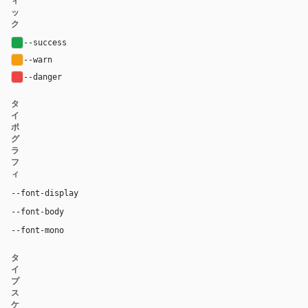
ィ
ッ
ク
--success
#16a34a
--warn
#f59e0b
--danger
#ef4444
タ
イ
ポ
グ
ラ
フ
ィ
Inter, system-ui, sans-serif
--font-display
Inter, system-ui, sans-serif
--font-body
"SF Mono", ui-monospace, Menlo, monospace
--font-mono
タ
イ
プ
ス
ケ