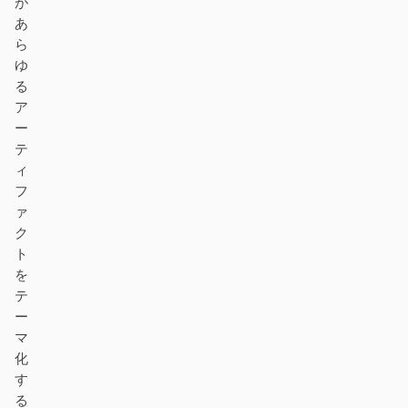
が
あ
ら
ゆ
る
ア
ー
テ
ィ
フ
ァ
ク
ト
を
テ
ー
マ
化
す
る