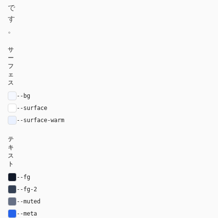
で
す
。
サ
ー
フ
ェ
ス
--bg
#f5f8ff
--surface
#ffffff
--surface-warm
#eaf1ff
テ
キ
ス
ト
--fg
#101828
--fg-2
#344054
--muted
#667085
--meta
#2563eb