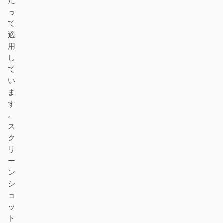
た
っ
て
適
用
し
て
い
ま
す
。
ス
ク
リ
ー
ン
シ
ョ
ッ
ト