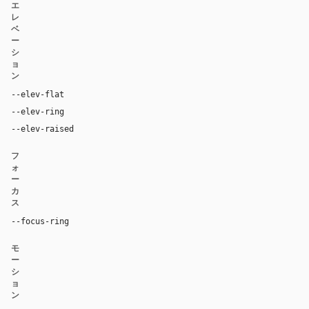
エ
レ
ベ
ー
シ
ョ
ン
--elev-flat
none
--elev-ring
0 0 0 1px var(--border)
--elev-raised
0 20px 52px rgba(16, 24, 40, 0.11)
フ
ォ
ー
カ
ス
--focus-ring
0 0 0 4px rgba(37, 99, 235, 0.22)
モ
ー
シ
ョ
ン