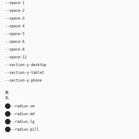
--space-1
4px
--space-2
8px
--space-3
12px
--space-4
16px
--space-5
20px
--space-6
24px
--space-8
32px
--space-12
48px
--section-y-desktop
96px
--section-y-tablet
68px
--section-y-phone
48px
角
丸
--radius-sm
10px
--radius-md
16px
--radius-lg
24px
--radius-pill
9999px