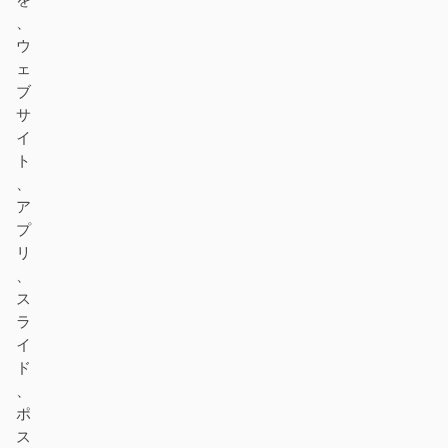
を
、
ウ
ェ
ブ
サ
イ
ト
、
ア
プ
リ
、
ス
ラ
イ
ド
、
ポ
ス