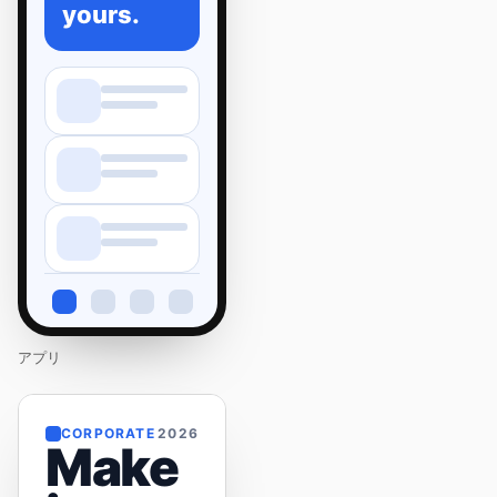
yours.
アプリ
CORPORATE
2026
Make