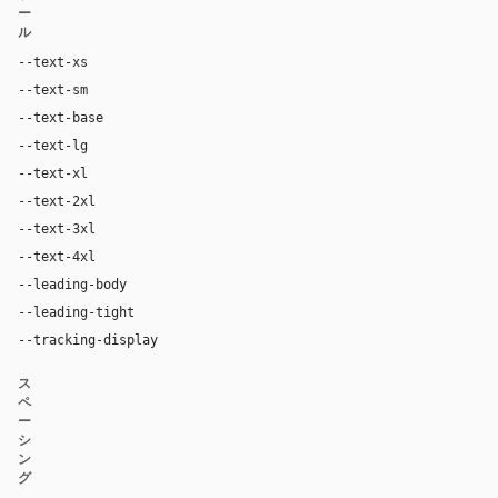
ー
ル
--text-xs
12px
--text-sm
14px
--text-base
16px
--text-lg
18px
--text-xl
24px
--text-2xl
36px
--text-3xl
54px
--text-4xl
76px
--leading-body
1.52
--leading-tight
1.06
--tracking-display
-0.025em
ス
ペ
ー
シ
ン
グ