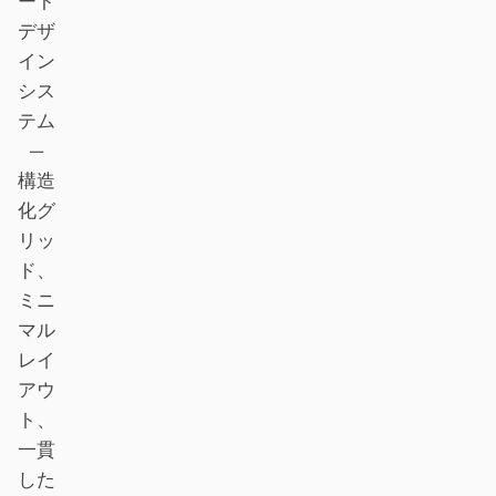
ート
Antigravity
デザ
DeepSeek Reasonix
イン
シス
Hermes
テム
—
Devin for Terminal
構造
Pi
化グ
リッ
Kiro CLI
ド、
Kilo
ミニ
マル
Mistral Vibe CLI
レイ
Qoder CLI
アウ
ト、
一貫
した
ユースケース