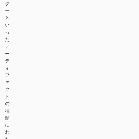
タ
ー
と
い
っ
た
ア
ー
テ
ィ
フ
ァ
ク
ト
の
種
類
に
わ