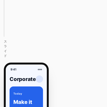
itself.
One DESIGN.md —
every surface on-
brand.
Next
Agenda
ス
ラ
イ
ド
9:41
Corporate
Today
Make it